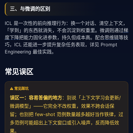
三、与微调的区别
ICL 是一次性的前向推理行为：换一个对话、清空上下文，
「学到」的东西就消失，不会沉淀到权重里。微调则通过
梯
度下降
把能力固化进参数，持久但成本高。配合
思维链
等技
巧，ICL 还能进一步提升复杂任务表现，详见
Prompt
Engineering 最佳实践
。
常见误区
⚠️ 常见踩坑
误区一：容易答偏的地方
：别说「上下文学习会更新/
微调模型」——它完全不改权重，效果不跨会话保
留；也别把 few-shot 范例数量越多越好当作铁律，过
多范例可能超出
上下文窗口
或引入噪声，反而降低效
果。