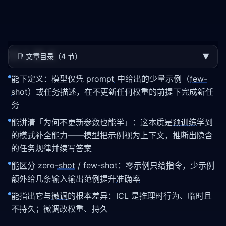
核心要点
📑
文章目录（4 节）
▼
能下定义：模型仅凭
prompt
中给出的少量示例（
few-
shot
）或任务描述，在不更新任何权重的前提下完成新任
务
能讲清「为何不更新参数也能学」：这本质是
预训练
学到
的模式补全能力——模型把示例视为上下文，推断出隐含
的任务规律并续写答案
能区分
zero-shot
/ few-shot：零示例只给指令，少示例
额外给几条输入输出范例提升
准确率
能指出它与
微调
的根本差异：ICL 是推理时行为、临时且
不持久；微调改权重、持久