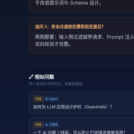
于改进提示词与 Schema 设计。
追问
3
：
安全过滤放在模型前还是后？
两侧都要：输入侧过滤越界请求、
Prompt 注
双向校验才完整。
🔗 相似问题
同一考点的不同问法，换着练更稳
中级
AI Agent
如何为 LLM 应用设计护栏（Guardrails）？
中级
AI 工程化
一个 AI 功能上线前，怎么防止它说错话或被滥用？