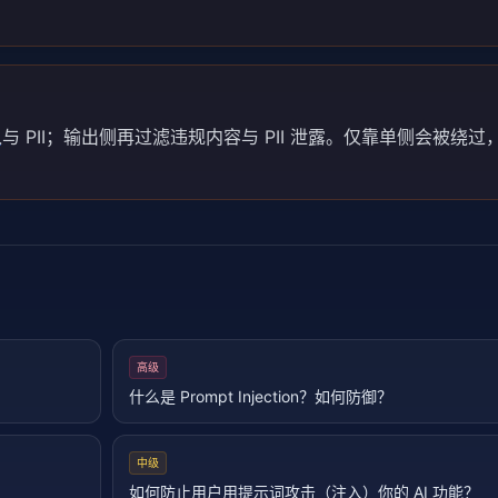
入
与 PII；输出侧再过滤违规内容与 PII 泄露。仅靠单侧会被绕
高级
什么是 Prompt Injection？如何防御？
中级
如何防止用户用提示词攻击（注入）你的 AI 功能？