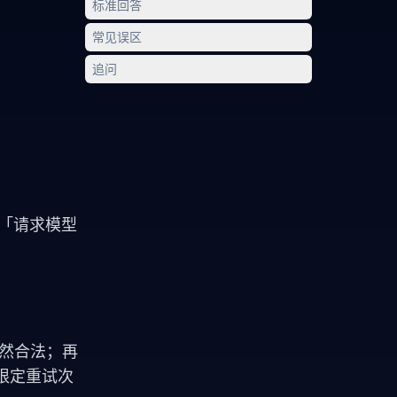
标准回答
常见误区
追问
「请求模型
出天然合法；再
并限定重试次