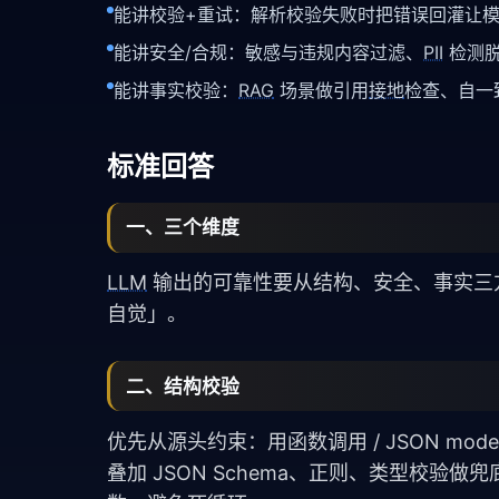
能讲校验+重试：解析校验失败时把错误回灌让
能讲安全/合规：敏感与违规内容过滤、
PII
检测脱
能讲事实校验：
RAG
场景做引用
接地
检查、自一
标准回答
一、三个维度
LLM
输出的可靠性要从结构、安全、事实三
自觉」。
二、结构校验
优先从源头约束：用函数调用 / JSON mode
叠加 JSON Schema、正则、类型校