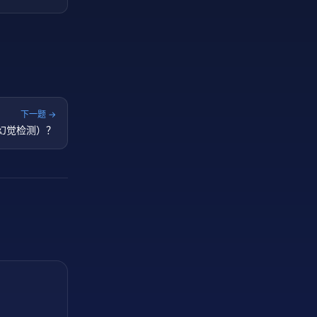
下一题 →
（幻觉检测）？