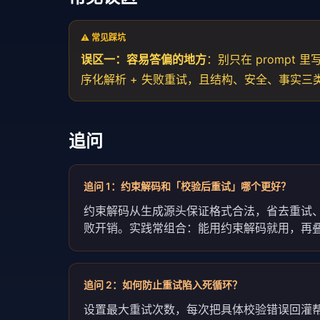
⚠️ 常见踩坑
误区一：容易答偏的地方
：别只在 prompt
序化解析 + 失败重试，且结构、安全、事实
追问
追问
1
：
约束解码和「校验后重试」哪个更好？
约束解码从生成源头保证格式合法，省去重试
败开销。实践常组合：能用约束解码就用，再叠加 
追问
2
：
如何防止重试陷入死循环？
设置最大重试次数，每次把具体校验错误回灌