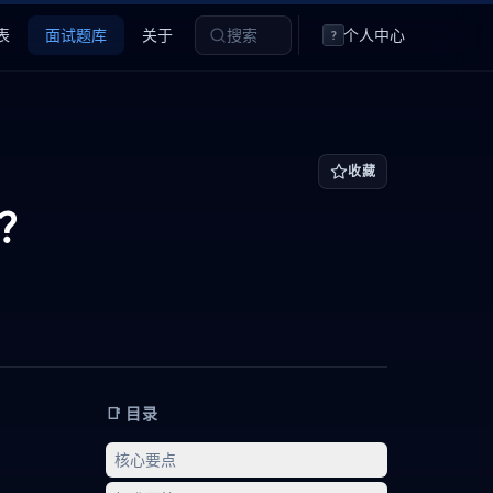
表
面试题库
关于
搜索
个人中心
?
收藏
）？
📑 目录
核心要点