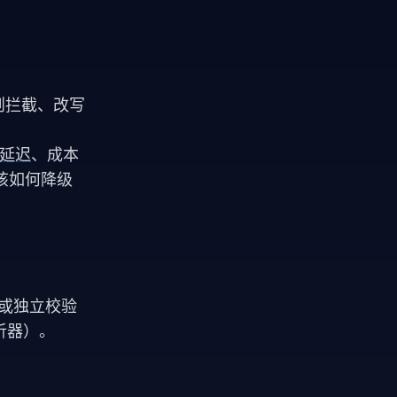
则拦截、改写
延迟
、成本
该如何降级
）或独立校验
析器）。