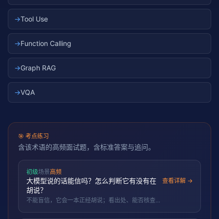
→
Tool Use
→
Function Calling
→
Graph RAG
→
VQA
🎯
考点练习
含该术语的高频面试题，含标准答案与追问。
初级
场景
高频
大模型说的话能信吗？怎么判断它有没有在
查看详解 →
胡说？
不能盲信，它会一本正经胡说；看出处、能否核查、
用 RAG 给依据、关键信息人工确认。