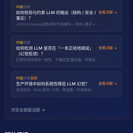
中级
场景
如何校验与约束 LLM 的输出（结构 / 安全 /
查看详解 →
事实）？
JSON Schema/函数调用/约束解码 + 校验+重试 +
安全/PII 过滤，三类一起做。
中级
场景
如何检测 LLM 是否在「一本正经地胡说」
查看详解 →
（幻觉检测）？
幻觉检测常用自一致性、不确定性/置信度、检索证
据事实核查、LLM-as-Judge 与外部知识校验，难
在开放域与流畅的错误。
中级
场景
高频
生产环境中如何系统性降低 LLM 幻觉？
查看详解 →
多层组合：RAG 接地+引用、降温度、约束输出、提
升检索质量、事实校验/自一致、拒答兜底、评测监
控。
浏览全部面试题 →