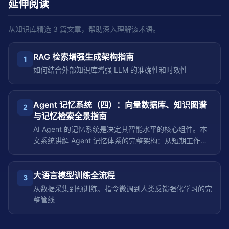
延伸阅读
从知识库精选
3
篇文章，帮助深入理解该术语。
RAG 检索增强生成架构指南
1
如何结合外部知识库增强 LLM 的准确性和时效性
Agent 记忆系统（四）：向量数据库、知识图谱
2
与记忆检索全景指南
AI Agent 的记忆系统是决定其智能水平的核心组件。本
文系统讲解 Agent 记忆体系的完整架构：从短期工作记
忆到长期语义记忆，从向量数据库的嵌入检索到知识图谱
的关系推理，从记忆压缩策略到遗忘机制，帮助你在构建
Agent 时设计正确的记忆方案。
大语言模型训练全流程
3
从数据采集到预训练、指令微调到人类反馈强化学习的完
整管线