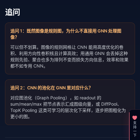
追问
追问
1
：
既然图像是规则图，为什么不直接用 GNN 处理图
像？
可以但不划算。图像的规则网格让 CNN 能用高度优化的卷
积、利用方向性卷积核且计算高效；用通用 GNN 会丢掉这种
规则先验、聚合也多为排列不变而损失方向信息，效率和效果
都不如专用 CNN。
追问
2
：
CNN 的池化在 GNN 里对应什么？
对应图池化（Graph Pooling），如 readout 的
sum/mean/max 把节点表示汇成图级向量，或 DiffPool、
TopK Pooling 这类可学习的层次化下采样，逐步把图粗化为
更小的图。
支持一下