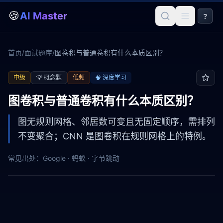
🍪
AI Master
?
首页
/
面试题库
/
图卷积与普通卷积有什么本质区别？
中级
💡
概念题
低频
🧠
深度学习
图卷积与普通卷积有什么本质区别？
图无规则网格、邻居数可变且无固定顺序，需排列
不变聚合；CNN 是图卷积在规则网格上的特例。
常见出处：
Google · 蚂蚁 · 字节跳动