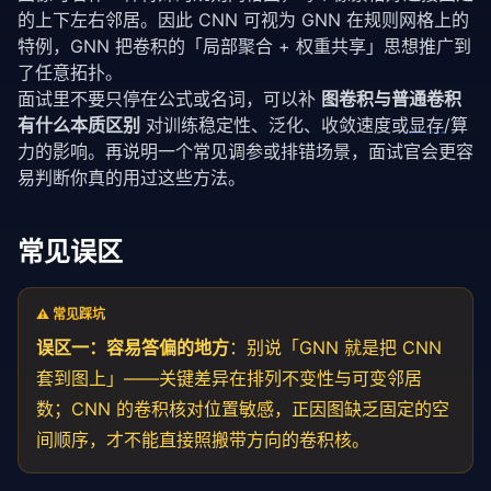
的上下左右邻居。因此
CNN 可视为 GNN 在规则网格上的
特例
，GNN 把卷积的「局部聚合 + 权重共享」思想推广到
了任意拓扑。
面试里不要只停在公式或名词，可以补
图卷积与普通卷积
有什么本质区别
对训练稳定性、泛化、收敛速度或
显存
/算
力的影响。再说明一个常见调参或排错场景，面试官会更容
易判断你真的用过这些方法。
常见误区
⚠️ 常见踩坑
误区一：容易答偏的地方
：别说「GNN 就是把 CNN
套到图上」——关键差异在排列不变性与可变邻居
数；CNN 的卷积核对位置敏感，正因图缺乏固定的空
间顺序，才不能直接照搬带方向的卷积核。