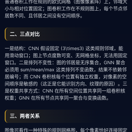
普通卷积工作在规则的欧式网格（图像像素阵）上，邻域大
小与相对位置固定；图卷积工作在不规则图上，每个节点邻
居数不同、且邻居之间没有空间顺序。
二、三点对比
一是结构：CNN 假设固定 (3\times3) 这类规则邻域，能
用滑动窗口；图上节点度数可变、无网格坐标，无法用固定
窗口。二是排列不变性：图的邻居是无序集合，GNN 聚合
必须用 sum/mean/max 这类排列不变函数，结果不依赖邻
居编号；而 CNN 卷积核每个位置有独立权重，对像素的空
间顺序是敏感的（这正是它能识别方向、纹理的原因）。三
是权重共享方式：CNN 在所有空间位置共享同一组卷积核
权重；GNN 在所有节点共享同一聚合与变换函数。
三、两者关系
图像可看作一种特殊的规则网格图，每个像素恰好连接固定