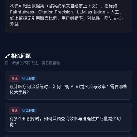
构造可归因数据集（答案必须来自给定上下文）；指标如
Faithfulness、Citation
Precision
；
LLM
-as-judge + 人工；
线上监控无引用断言比例、用户纠错率；对抗性「陷阱文档」
测试。
🔗 相似问题
同一考点的不同问法，换着练更稳
高级
AI 工程化
设计医疗问诊系统时，如何平衡 AI 幻觉风险与效率？需要哪些
技术手段？
高级
AI 工程化
有多个知识库时，如何兼顾查询效率与准确性并尽量减少幻
觉？