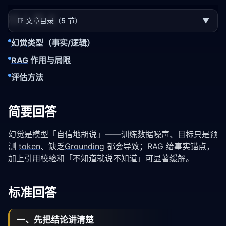
核心要点
📑
文章目录（5 节）
▼
幻觉
类型（事实/逻辑）
RAG
作用与局限
评估方法
简要回答
幻觉是模型「自信地胡说」——训练数据噪声、目标只是预
测
token
、缺乏
Grounding
都会导致；RAG 给事实锚点，
加上引用校验和「不知道就说不知道」可显著缓解。
标准回答
一、先把结论讲清楚