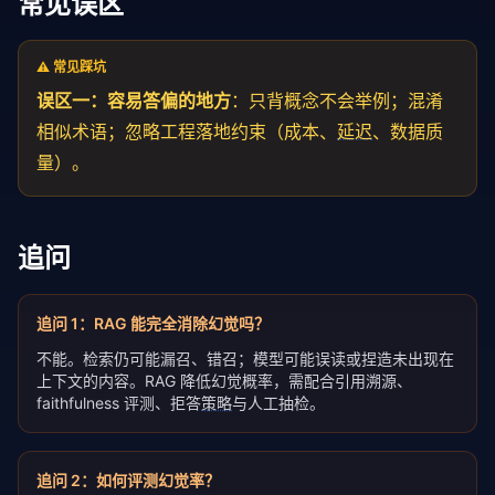
常见误区
⚠️ 常见踩坑
误区一：容易答偏的地方
：只背概念不会举例；混淆
相似术语；忽略工程落地约束（成本、
延迟
、数据质
量）。
追问
追问
1
：
RAG 能完全消除幻觉吗？
不能。检索仍可能漏召、错召；模型可能误读或捏造未出现在
上下文的内容。RAG 降低幻觉概率，需配合引用溯源、
faithfulness 评测、拒答
策略
与人工抽检。
追问
2
：
如何评测幻觉率？