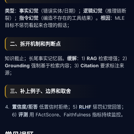
类型
：
事实幻觉
（错误实体/日期）；
逻辑幻觉
（推理链断
裂）；
指令幻觉
（编造不存在的工具结果）。
根因
：MLE
目标不惩罚看起来合理的假话；
二、拆开机制和判断点
知识截止；长尾事实记忆弱。
缓解
：1)
RAG
检索增强；2)
Grounding
强制基于检索内容；3)
Citation
要求标注来
源；
三、补上例子、边界和取舍
置信度/拒答
低置信时拒绝；5)
RLHF
惩罚幻觉回答；
6)
评测
用 FActScore、Faithfulness 指标持续监控。