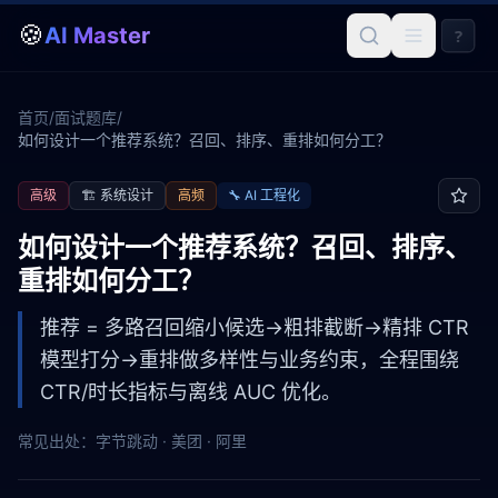
🍪
AI Master
?
首页
/
面试题库
/
如何设计一个推荐系统？召回、排序、重排如何分工？
高级
🏗️
系统设计
高频
🔧
AI 工程化
如何设计一个推荐系统？召回、排序、
重排如何分工？
推荐 = 多路召回缩小候选→粗排截断→精排 CTR
模型打分→重排做多样性与业务约束，全程围绕
CTR/时长指标与离线 AUC 优化。
常见出处：
字节跳动 · 美团 · 阿里