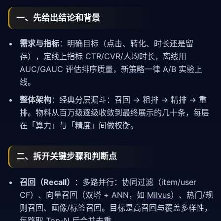
一、先给出结论和背景
需求与指标
：明确目标（点击、转化、时长还是留
存），定线上指标 CTR/CVR/人均时长，离线用
AUC/GAUC 评估排序质量，新
策略
一律 A/B 实验上
线。
整体架构
：经典分层漏斗：召回 → 粗排 → 精排 → 重
排。物料从百万级逐级收敛到最终展示的几十条，每层
在「
算力
」与「精度」间做权衡。
二、拆开关键步骤和判断点
召回（Recall）
：多路并行：协同过滤（item/user
CF）、向量召回（双塔 + ANN，如
Milvus
）、热门/规
则召回、画像/标签召回。目标是高召回与覆盖多样性，
每路取 Top-N 后合并去重。