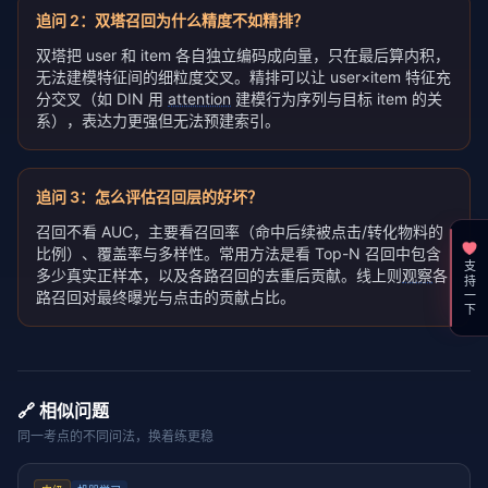
追问
2
：
双塔召回为什么精度不如精排？
双塔把 user 和 item 各自独立编码成向量，只在最后算内积，
无法建模特征间的细粒度交叉。精排可以让 user×item 特征充
分交叉（如 DIN 用
attention
建模行为序列与目标 item 的关
系），表达力更强但无法预建索引。
追问
3
：
怎么评估召回层的好坏？
召回不看 AUC，主要看召回率（命中后续被点击/转化物料的
比例）、覆盖率与多样性。常用方法是看 Top-N 召回中包含
支持一下
多少真实正样本，以及各路召回的去重后贡献。线上则
观察
各
路召回对最终曝光与点击的贡献占比。
🔗 相似问题
同一考点的不同问法，换着练更稳