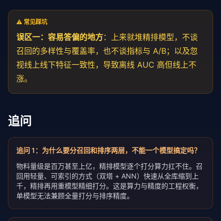
⚠️ 常见踩坑
误区一：容易答偏的地方
：上来就堆精排模型，不谈
召回的多样性与覆盖率，也不谈指标与 A/B；以及忽
视线上线下特征一致性，导致离线 AUC 高但线上不
涨。
追问
追问
1
：
为什么要分召回和排序两层，不能一个模型搞定吗？
物料量级是百万甚至上亿，精排模型逐个打分算力扛不住。召
回用轻量、可索引的方式（双塔 + ANN）快速从全库缩到上
千，精排再用重模型精细打分。这是算力与精度的工程权衡，
单模型无法兼顾全量打分与排序精度。