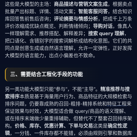
这些是大模型的主场：
商品描述与营销文案生成
，根据卖点
批量产出标题、详情、活动文案；
智能客服问答
，结合知识
库回答售前售后咨询；
评论摘要与情感分析
，把成千上万条
评价浓缩成优缺点概览、判断情绪倾向；
导购对话
，像真人
一样理解需求、推荐搭配、解释差异；
搜索 query 理解
，
把口语化、含错别字的搜索词解析成结构化意图。它们的共
同点是创意生成或自然语言理解，允许一定弹性，正好发挥
大模型的语言能力，出点小偏差也不致命。
三、需要结合工程化手段的功能
另一类功能大模型只能"参与"，不能"主导"。
精准推荐与搜
索排序
本质是基于海量用户行为、商品特征的大规模检索与
排序问题，仍要靠成熟的召回-粗排-精排系统和
特征工程
来
保证效果与时效，大模型适合做 query/商品的语义理解、
或在排序末端做少量重排辅助，但替代不了整套召回排序架
构。
价格、库存、优惠计算、下单与交易
这类是
确定性逻
辑
，一分钱、一件库存都不能错，必须由规则引擎和数据库