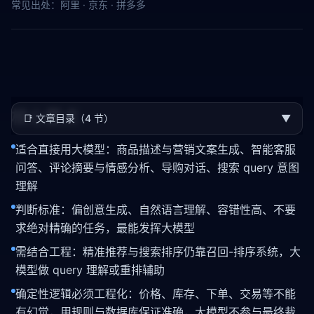
常见出处：
阿里 · 京东 · 拼多多
核心要点
📑
文章目录（4 节）
▼
适合直接用大模型：商品描述与营销文案生成、智能客服
问答、评论摘要与情感分析、导购对话、搜索 query 意图
理解
判断标准：偏创意生成、自然语言理解、容错性高、不要
求绝对精确的任务，最能发挥大模型
需结合工程：精准推荐与搜索排序仍靠召回-排序系统，大
模型做 query 理解或重排辅助
确定性逻辑必须工程化：价格、库存、下单、交易等不能
有
幻觉
，用规则与数据库保证准确，大模型不参与最终裁