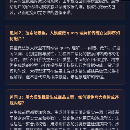
律实时查数据库或交易系统，由系统返回而非模型编造。展示
给用户的价格和可购状态以系统数据为准，模型只做表达包
装，从而避免幻觉导致的虚假承诺。
追问
2
：
搜索场景里，大模型做 query 理解和传统召回排序如
何配合？
典型做法是大模型在前端做 query 理解——纠错、改写、扩展
同义词、识别意图与属性，把模糊口语化的搜索词转成结构化
条件，喂给召回系统提升召回质量。中间的召回和粗排、精排
仍由成熟的检索与排序模型基于特征和行为数据完成，保证规
模和时效。大模型还可在结果末端对少量头部结果做语义重排
或解释，但不替代整条排序链路，定位是理解和增强。
追问
3
：
用大模型批量生成商品文案，如何避免夸大宣传或违
规内容？
在生成前后都要加约束。生成时用提示限定事实来源（只能基
于给定的真实卖点和参数），禁止绝对化用语和违规承诺；生
成后过一道合规校验，用规则词表加分类模型检测违禁词、虚
假宣传、敏感内容，命中则拦截或回退人工。重要类目可先人