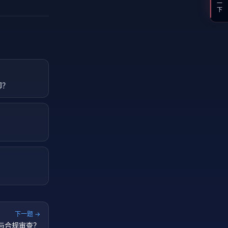
御？
下一题 →
全与合规审查？