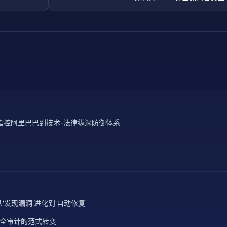
ic 指控阿里巴巴到技术-法律纵深防御体系
全从'发现漏洞'进化到'自动修复'
—AI 安全审计的范式转变