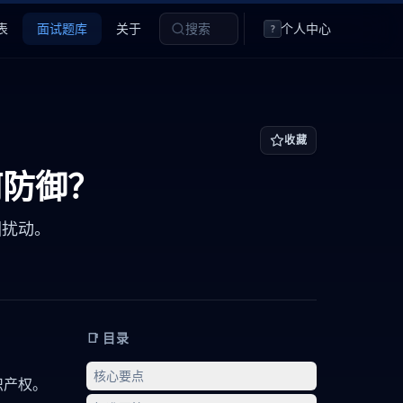
表
面试题库
关于
搜索
个人中心
?
收藏
如何防御？
回扰动。
📑 目录
核心要点
识产权。