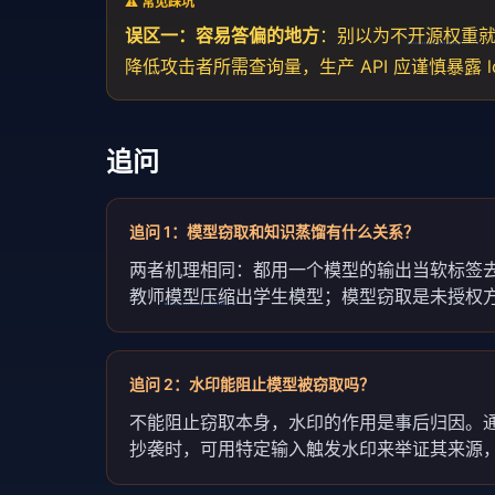
⚠️ 常见踩坑
误区一：容易答偏的地方
：别以为不
开源权重
就
降低攻击者所需查询量，生产 API 应谨慎暴露 lo
追问
追问
1
：
模型窃取和知识蒸馏有什么关系？
两者机理相同：都用一个模型的输出当软标签
教师
模型压缩
出学生模型；模型窃取是未授权方
追问
2
：
水印能阻止模型被窃取吗？
不能阻止窃取本身，水印的作用是事后归因。
抄袭时，可用特定输入触发水印来举证其来源