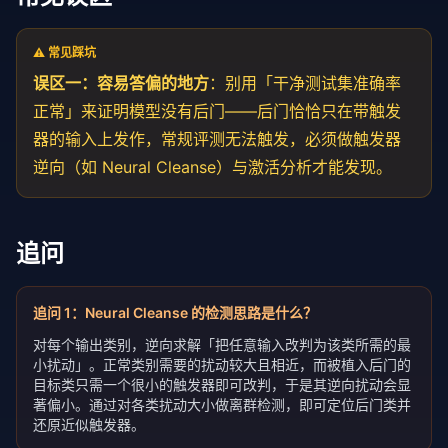
⚠️ 常见踩坑
误区一：容易答偏的地方
：别用「干净测试集准确率
正常」来证明模型没有后门——后门恰恰只在带触发
器的输入上发作，常规评测无法触发，必须做触发器
逆向（如 Neural Cleanse）与激活分析才能发现。
追问
追问
1
：
Neural Cleanse 的检测思路是什么？
对每个输出类别，逆向求解「把任意输入改判为该类所需的最
小扰动」。正常类别需要的扰动较大且相近，而被植入后门的
目标类只需一个很小的触发器即可改判，于是其逆向扰动会显
著偏小。通过对各类扰动大小做离群检测，即可定位后门类并
还原近似触发器。