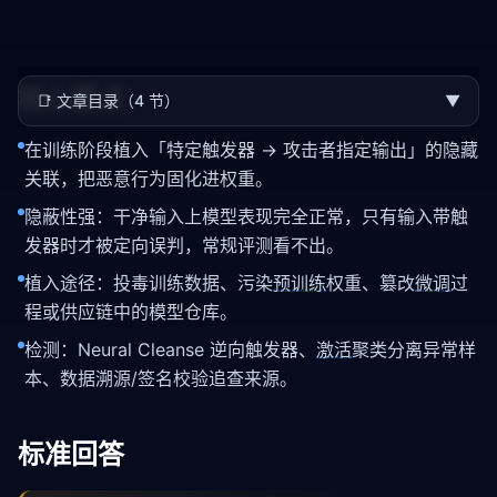
核心要点
📑
文章目录（4 节）
▼
在训练阶段植入「特定触发器 → 攻击者指定输出」的隐藏
关联，把恶意行为固化进权重。
隐蔽性强：干净输入上模型表现完全正常，只有输入带触
发器时才被定向误判，常规评测看不出。
植入途径：投毒训练数据、污染
预训练
权重、篡改
微调
过
程或供应链中的模型仓库。
检测：Neural Cleanse 逆向触发器、
激活
聚类分离异常样
本、数据溯源/签名校验追查来源。
标准回答