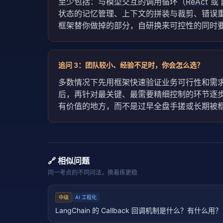
至少包括：与模型交互的调用循环（
ReAct
或 
状态的记忆管理、上下文的拼装与裁剪、错误重试
框架替你做掉的部分，自研换来可控性的同时
追问
3
：
团队较小、经验不足时，你会怎么选？
多数情况下先用框架快速验证业务可行性和需
后，再针对最关键、最需要精细控制的环节逐
有价值的地方，而不是过早全盘手搓或长期被
🔗 相似问题
同一考点的不同问法，换着练更稳
中级
AI 工程化
LangChain 的 Callback 回调机制是什么？有什么用？