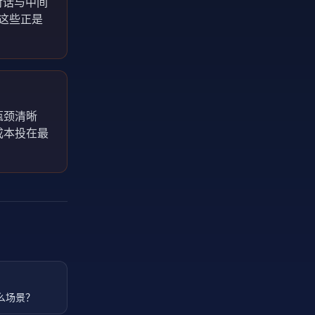
、对话与中间
。这些正是
瓶颈清晰
成本投在最
什么场景？