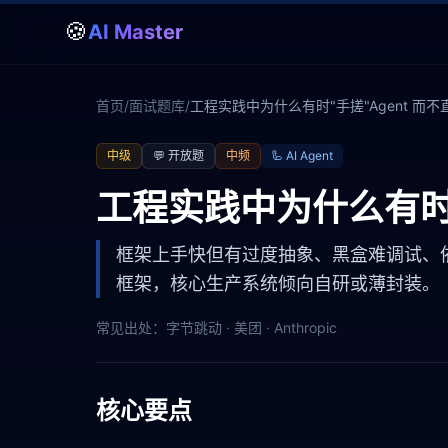
🍪
AI Master
首页
/
面试题库
/
工程实践中为什么有时"手搓"Agent 而
中级
💬
开放题
中频
🦾
AI Agent
工程实践中为什么有时"
框架上手快但有过度抽象、黑盒难调试、依赖
框架，核心生产系统倾向自研或薄封装。
常见出处：
字节跳动 · 美团 · Anthropic
核心要点