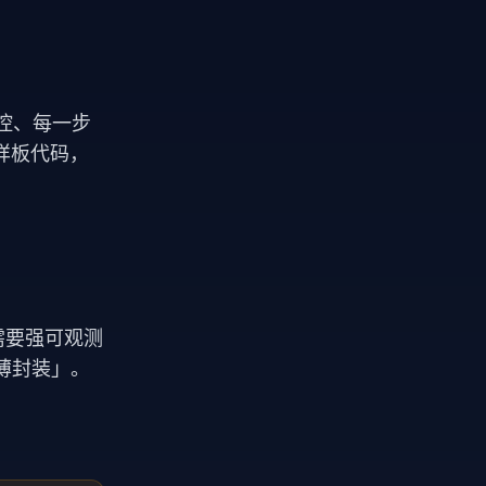
可控、每一步
样板代码，
需要强可观测
薄封装」。