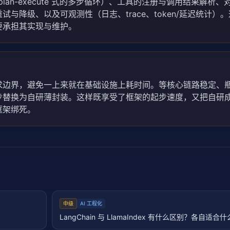
plan-execute 式的多步循环）、工具的注册与调用结果解析
与降级、以及可观测性（日志、trace、token/延迟统计）
要承担其实现与维护。
求边界，避免一上来就在基础设施上耗时间。等核心链路稳定、
步替换为自研薄封装。这样既享受了框架的起步速度，又把自研
框架绑死。
中级
AI 工程化
LangChain 与 LlamaIndex 有什么区别？各自适合