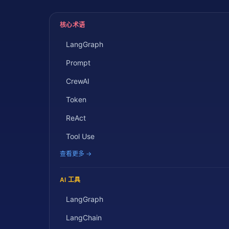
核心术语
LangGraph
Prompt
CrewAI
Token
ReAct
Tool Use
查看更多 →
AI 工具
LangGraph
LangChain