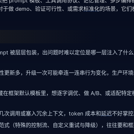
把 prompt 模板、工具调用协议、记忆管理、多步编排
对于做 demo、验证可行性、或需求
标准化
的场景，它们
ompt 被层层包装，出问题时难以定位是哪一层注入了什
性更新多，升级一次可能牵连一连串行为变化，生产环境
pt 藏在框架默认模板里，想逐字调优、做 A/B、或适配特
次调用或塞入冗余上下文，token 成本和
延迟
不好掌控
范式（特殊的控制流、自定义重试与降级），往往要和框