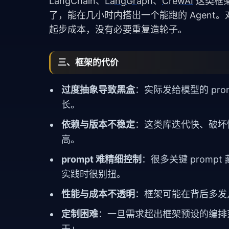
LangChain、
LangGraph
、
CrewAI
这类框架
了，能在几小时内搭出一个能跑的 Agent。
起步成本，没有必要重复造轮子。
三、框架的代价
过度抽象导致黑盒
：实际发给模型的 pr
长。
依赖与版本不稳定
：这类库迭代快、破坏
高。
prompt 难精细控制
：很多关键 prom
实践时很别扭。
性能与成本不透明
：框架可能在背后多发几
定制困难
：一旦需求超出框架预设的编排
干」。