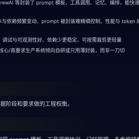
/CrewAI 等封装了
prompt
模板、
工具调用
、记忆、编排，能快
与依赖频繁变动、prompt 被封装难精细控制、性能与
token
流、调试与
可观测性
好、依赖少更稳定、可按需裁剪更轻量
核心/高要求生产系统倾向自研或只用薄封装，而非一刀切
是根据阶段和要求做的工程权衡。