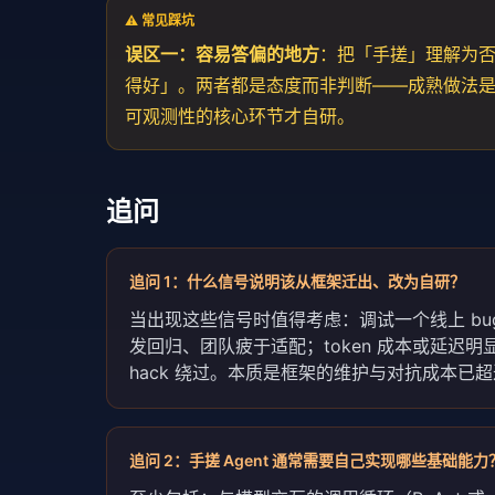
⚠️ 常见踩坑
误区一：容易答偏的地方
：把「手搓」理解为
得好」。两者都是态度而非判断——成熟做法
可观测性的核心环节才自研。
追问
追问
1
：
什么信号说明该从框架迁出、改为自研？
当出现这些信号时值得考虑：调试一个线上 bug
发回归、团队疲于适配；token 成本或延
hack 绕过。本质是框架的维护与对抗成本已
追问
2
：
手搓 Agent 通常需要自己实现哪些基础能力