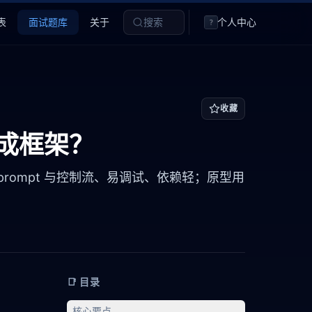
表
面试题库
关于
搜索
个人中心
?
收藏
现成框架？
rompt 与控制流、易调试、依赖轻；原型用
📑 目录
核心要点