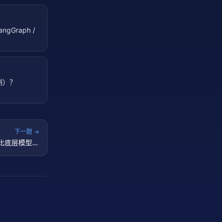
ngGraph /
评测）？
下一题 →
手架比底层模型更
决定胜负？