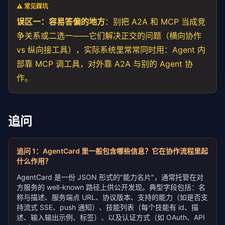
⚠️ 常见踩坑
误区一：容易答偏的地方
：别把 A2A 和 MCP 当成竞
争关系或二选一——它们解决正交的问题（横向协作
vs 纵向接工具），实际系统里常常同时用：Agent 内
部靠 MCP 调工具，对外靠 A2A 与别的 Agent 协
作。
追问
追问
1
：
AgentCard 里一般包含哪些信息？它在协作流程里起
什么作用？
AgentCard 是一份 JSON 形式的"能力名片"，通常托管在对
方服务的 well-known 路径上供公开发现。典型字段包括：名
称与描述、服务端点 URL、协议版本、支持的能力（如是否支
持流式 SSE、push 通知）、技能列表（每个技能有 id、描
述、输入输出示例、标签）、以及认证方式（如 OAuth、API