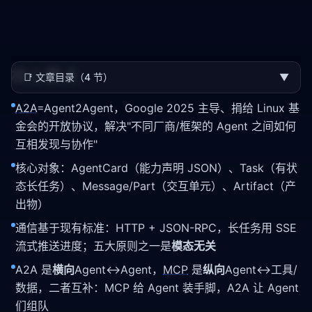
核心要点
📑
文章目录（4 节）
▼
A2A
=Agent2Agent，Google 2025 主导、捐给 Linux 基
金会的开放协议，解决"不同厂商/框架的 Agent 之间如何
互相发现与协作"
核心对象：AgentCard（能力声明 JSON）、Task（有状
态长任务）、Message/Part（交互单元）、Artifact（产
出物）
通信基于现有标准：HTTP + JSON-RPC，长任务用 SSE
流式推送进度；五大原则之一是
模态无关
A2A 是
横向
Agent↔Agent，
MCP
是
纵向
Agent↔工具/
数据，二者互补：MCP 给 Agent 装手脚，A2A 让 Agent
们组队