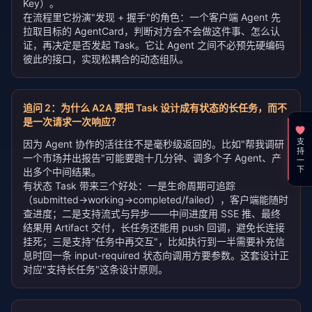
Key）。
在流程里它扮演"发现 + 握手"的角色：一个客户端 Agent 先
拉取目标的 AgentCard，判断对方会不会做这件事、怎么认
证，再决定是否发起 Task。它让 Agent 之间不必预先硬编码
彼此的接口，实现松耦合的动态组队。
追问
2
：
为什么 A2A 要把 Task 设计成有状态的长任务，而不
是一次请求一次响应？
支持一下
因为 Agent 协作的活往往不是毫秒级返回的。比如"帮我调研
一个市场并出报告"可能要跑十几分钟、调多个子 Agent、产
出多个中间结果。
有状态 Task 带来三个好处：一是生命周期可追踪
（submitted→working→completed/failed），客户端能随时
查进度；二是支持流式与异步——中间进度用 SSE 推、最终
结果用 Artifact 交付，长任务还能用 push 回调，避免长连接
挂死；三是支持"任务中再交互"，比如执行到一半需要补充信
息时回一条 input-required 状态向调用方要参数。这套设计正
对应"支持长任务"这条设计原则。