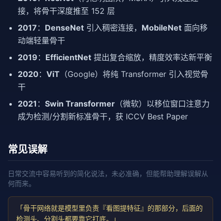
接，将骨干深度推至 152 层
2017
：
DenseNet
引入稠密连接，
MobileNet
面向移
动端轻量骨干
2019
：
EfficientNet
提出复合缩放，精度效率达新平衡
2020
：
ViT
（Google）将纯 Transformer 引入视觉骨
干
2021
：
Swin Transformer
（微软）以移位窗口注意力
成为检测/分割新标准骨干，获 ICCV Best Paper
常见误解
日常交流中容易听到的简化说法，未必准确，但能帮助理解误解从
何而来。
「骨干网络就是模型里负责『看图提特征』的那部分，后面的
检测头、分割头都要靠它打底。」