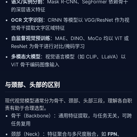
语义/实例分割
：Mask R-CNN、SegFormer 依赖骨干
的深层语义特征
OCR 文字识别
：CRNN 等模型以 VGG/ResNet 作为视
觉骨干提取文字区域特征
自监督视觉预训练
：MAE、DINO、MoCo 均以 ViT 或
ResNet 为骨干进行对比/掩码学习
多模态大模型
：视觉语言模型（如 CLIP、LLaVA）以
ViT 骨干编码图像输入
与颈部、头部的区别
现代视觉模型通常分为骨干、颈部、头部三段，理解各自职
责有助于合理选型。
骨干（Backbone）：通用特征提取，与任务无关，可跨
任务复用
颈部（Neck）：特征聚合与多尺度融合，如
FPN
、