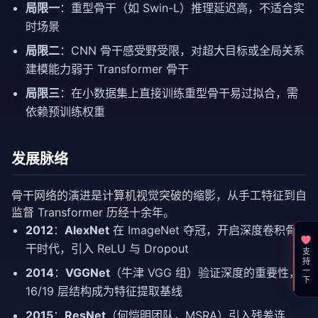
局限一
：重型骨干（如 Swin-L）推理延迟高，不适合实
时场景
局限二
：CNN 骨干感受野受限，对超大目标或全局关系
建模能力弱于 Transformer 骨干
局限三
：在小数据集上直接训练重型骨干易过拟合，需
依赖预训练权重
发展脉络
骨干网络的演进是计算机视觉突破的缩影，从手工特征到自
监督 Transformer 历经十余年。
2012
：
AlexNet
在 ImageNet 夺冠，开启深度卷积骨
干时代，引入 ReLU 与 Dropout
支持一下
2014
：
VGGNet
（牛津 VGG 组）验证深度的重要性，
16/19 层结构成为特征提取基线
2015
：
ResNet
（何恺明团队，MSRA）引入残差连