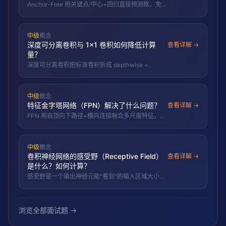
何优势？
Anchor-Free 用关键点/中心+回归直接预测框，免去
锚框设计与正负样本失衡，更简洁、超参更少。
中级
概念
深度可分离卷积与 1×1 卷积如何降低计算
查看详解 →
量？
深度可分离卷积把标准卷积拆成 depthwise +
pointwise，计算量降到约 1/N + 1/D_k²；1×1 卷积
做跨通道融合与升降维。
中级
概念
特征金字塔网络（FPN）解决了什么问题？
查看详解 →
FPN 用自顶向下路径+横向连接融合多尺度特征，让
小目标用上高分辨率+强语义特征，显著提升检测与
分割。
中级
概念
卷积神经网络的感受野（Receptive Field）
查看详解 →
是什么？如何计算？
感受野是一个输出神经元能"看到"的输入区域大小，
逐层递推计算；有效感受野常小于理论值。
浏览全部面试题 →