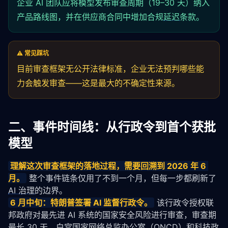
企业 AI 团队应将模型发布审查周期（19–30 天）纳入
产品路线图，并在供应商合同中增加合规
延迟
条款。
⚠️ 常见踩坑
目前审查框架无公开法律标准，企业无法预判哪些能
力会触发审查——这是最大的不确定性来源。
二、事件时间线：从行政令到首个获批
模型
理解这次审查框架的落地过程，需要回溯到 2026 年 6 
月。
 整个事件链条仅用了不到一个月，但每一步都刷新了 
AI 治理
的边界。
6 月中旬：特朗普签署 AI 监督行政令。
 该行政令授权联
邦政府对最先进 AI 系统的国家安全风险进行审查，审查期
最长 30 天。白宫国家网络总监办公室（ONCD）和科技政