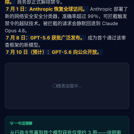
除。
 商务部正式解除禁令。
7 月 1 日：Anthropic 恢复全球访问。
 Anthropic 部署了
新的网络安全安全分类器，
准确率
超过 99％，可拦截触发
禁令的
越狱
技术。被拦截的请求会静默回退到 Claude 
Opus 4.8。
7 月 8 日：GPT-5.6 获批广泛发布。
 成为首个通过该审
查框架的新模型。
7 月 10 日（预计）：GPT-5.6 向公众开放。
图表加载中…
💡 一句话理解
从行政令签署到首个模型获批仅用约 3 周——说明审