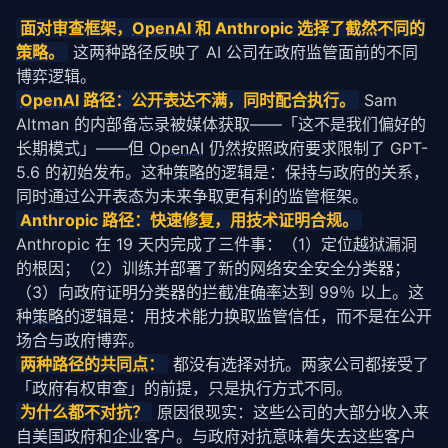
面对审查框架，
OpenAI
 和 Anthropic 选择了截然不同的
策略
。
 这两种路径反映了 AI 公司在政府监管面前的不同
博弈逻辑。
OpenAI
 路径：公开表达不满，同时配合执行。
 Sam 
Altman 的内部备忘录被媒体获取——「这不是我们偏好的
长期模式」——但 
OpenAI
 仍然按照政府要求限制了 GPT-
5.6 的初始发布。这种
策略
的逻辑是：保持与政府的关系，
同时通过公开表态为未来争取更有利的监管框架。
Anthropic 路径：快速修复，用技术证明合规。
Anthropic 在 19 天内完成了三件事：（1）定位
越狱
漏洞
的根因；（2）训练并部署了新的网络安全安全分类器；
（3）向政府证明分类器的拦截
准确率
达到 99％ 以上。这
种
策略
的逻辑是：用技术能力换取监管信任，而不是在公开
场合与政府博弈。
两种路径的共同点：
 都没有选择对抗。两家公司都接受了
「政府有权审查」的前提，只是执行方式不同。
为什么都不对抗？
 原因很现实：这些公司的大部分收入来
自美国政府和企业客户。与政府对抗意味着失去这些客户