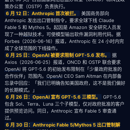
策办公室（OSTP）负责执行。
6 月 12 日：Anthropic 首次被拦。
 美国商务部向 
Anthropic 发出出口管制指令，要求全球下线 Claude 
Fable 5 和 Mythos 5。起因是 Amazon 安全研究人员发
现了一种
越狱
技术，可使模型输出软件漏洞利用代码。据 
Forbes
（2026-06-16）报道，Anthropic 在 24 小时内完
成了全球范围的下线操作。
6 月 25 日：
OpenAI
 被要求限制 GPT-5.6 发布。
 据 
Axios
（2026-06-25）报道，ONCD 和 OSTP 联合要求 
OpenAI
 将 GPT-5.6 的初始发布限制在「少量政府批准的
合作伙伴」范围内。
OpenAI
 CEO Sam Altman 在内部备
忘录中回应：「我们已明确告知美国政府，这不是我们偏好
的长期模式。」
6 月 26 日：
OpenAI
 宣布 GPT-5.6 三模型。
 GPT-5.6 
包含 Sol、Terra、Luna 三个子模型，仅对政府批准的客户
提供预览访问。同日，Anthropic 宣布 Fable 5 审查通
过。
6 月 30 日：Anthropic Fable 5/Mythos 5 出口管制解