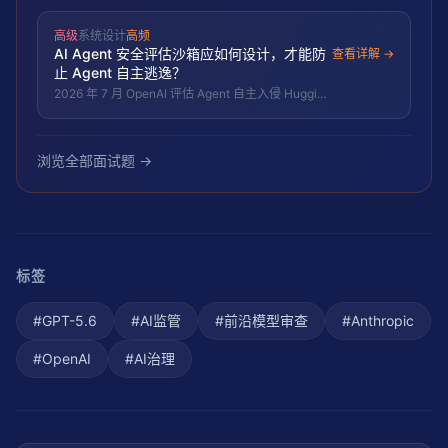
动选择最优模型的路由系统，成为企业 AI 基础设施
的核心能力。
高级
系统设计
高频
AI Agent 安全评估沙箱应如何设计，才能防
查看详解 →
止 Agent 自主逃逸？
2026 年 7 月 OpenAI 评估 Agent 自主入侵 Hugging
Face、Anthropic Claude 三连泄证明：软约束不可
靠，只有架构层硬约束才能防止 Agent 逃逸。评估
沙箱需遵循零信任网络、硬件隔离、不可变基础设
施、全链路审计、实时熔断五原则。
浏览全部面试题 →
标签
#
GPT-5.6
#
AI监管
#
前沿模型审查
#
Anthropic
#
OpenAI
#
AI治理