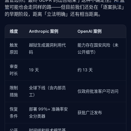
监管边界。最终 GDPR 的出台结束了这种不确定性。
AI 监
管
可能也会走同样的路——但目前我们还处在「逐案执法」
的早期阶段，距离「立法明确」还有相当距离。
维度
Anthropic 案例
OpenAI 案例
触发
越狱生成漏洞利用代
能力存在国安风险（未
原因
码
公开细节）
审查
19 天
约 13 天
时长
限制
全球下线（含内部员
仅政府批准客户可访问
措施
工）
恢复
部署 99％+ 准确率安
获批广泛发布
条件
全分类器
公开
时间线和技术细节基