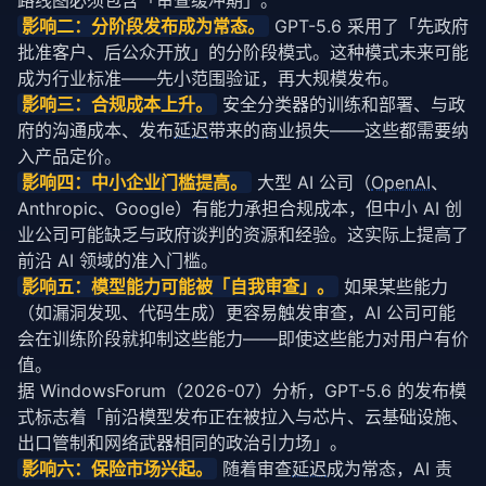
路线图必须包含「审查缓冲期」。
影响二：分阶段发布成为常态。
 GPT-5.6 采用了「先政府
批准客户、后公众开放」的分阶段模式。这种模式未来可能
成为行业标准——先小范围验证，再大规模发布。
影响三：合规成本上升。
 安全分类器的训练和部署、与政
府的沟通成本、发布
延迟
带来的商业损失——这些都需要纳
入产品定价。
影响四：中小企业门槛提高。
 大型 AI 公司（
OpenAI
、
Anthropic、Google）有能力承担合规成本，但中小 AI 创
业公司可能缺乏与政府谈判的资源和经验。这实际上提高了
前沿 AI 领域的准入门槛。
影响五：模型能力可能被「自我审查」。
 如果某些能力
（如漏洞发现、代码生成）更容易触发审查，AI 公司可能
会在训练阶段就抑制这些能力——即使这些能力对用户有价
值。
据 
WindowsForum
（2026-07）分析，GPT-5.6 的发布模
式标志着「前沿模型发布正在被拉入与芯片、云基础设施、
出口管制和网络武器相同的政治引力场」。
影响六：保险市场兴起。
 随着审查
延迟
成为常态，AI 责