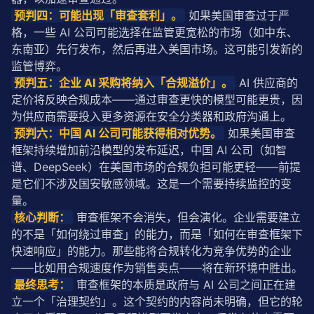
预判四：可能出现「审查套利」。
 如果美国审查过于严
格，一些 AI 公司可能选择在监管更宽松的市场（如中东、
东南亚）先行发布，然后再进入美国市场。这可能引发新的
监管博弈。
预判五：企业 AI 采购将纳入「合规溢价」。
 AI 供应商的
定价将反映合规成本——通过审查更快的模型可能更贵，因
为供应商需要投入更多资源在安全分类器和政府沟通上。
预判六：中国 AI 公司可能获得相对优势。
 如果美国审查
框架持续增加前沿模型的发布
延迟
，中国 AI 公司（如智
谱、DeepSeek）在美国市场的合规负担可能更轻——前提
是它们不涉及国安敏感领域。这是一个需要持续监控的变
量。
核心判断：
 审查框架不会消失，但会演化。企业需要建立
的不是「如何绕过审查」的能力，而是「如何在审查框架下
快速响应」的能力。那些能将合规转化为竞争优势的企业
——比如用合规速度作为销售卖点——将在新环境中胜出。
最终思考：
 审查框架的本质是政府与 AI 公司之间正在建
立一个「治理契约」。这个契约的内容尚未明确，但它的轮