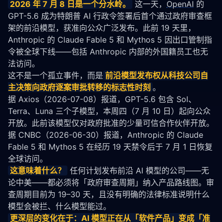
2026 年 7 月 8 日是一个分水岭。
 这一天，
OpenAI
 的 
GPT-5.6 成为特朗普 AI 行政令签署后首个通过政府审查框
架的前沿模型，获准向公众广泛发布。此前 19 天里，
Anthropic 的 Claude Fable 5 和 Mythos 5 因出口管制指
令被全球下线——包括 Anthropic 内部的外国籍员工也无
法访问。
这不是一个孤立事件，而是
前沿模型发布权从科技公司自
主决策向政府逐案审批转移的标志性时刻
。
据 
Axios
（2026-07-08）报道，GPT-5.6 包含 Sol、
Terra、Luna 三个子模型，本周四（7 月 10 日）起向公众
开放。此前该模型仅对政府批准的少量可信合作伙伴开放。
据 
CNBC
（2026-06-30）报道，Anthropic 的 Claude 
Fable 5 和 Mythos 5 在经历 19 天禁令后于 7 月 1 日恢复
全球访问。
这意味着什么？
 任何计划发布前沿 AI 模型的公司——无
论中美——都必须将「政府审查周期」纳入产品路线图。审
查周期目前为 19–30 天，且没有明确的法律标准说明什么
模型会被拦、什么模型能过。
更深层的变化在于：AI 模型正在从「软件产品」变成「准