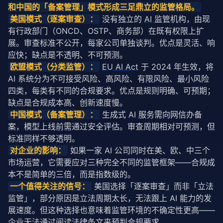
和中国的「备案管理」模式形成三足鼎立的监管格局。
美国模式（逐案审查）：
 没有独立的 
AI 监管
机构，由现
有行政部门（ONCD、OSTP、商务部）在既有权限上扩
展。审查标准不公开，每家公司单独谈判。优点是灵活、响
应快；缺点是不透明、不可预测。
欧盟模式（分类监管）：
EU AI Act
 于 2024 年生效，将 
AI 系统分为不可接受风险、高风险、有限风险、最小风险
四类，每类有不同的合规要求。优点是规则明确、可预期；
缺点是合规成本高、创新速度慢。
中国模式（备案管理）：
 生成式 AI 服务需向网信办备
案，模型上线前需通过安全评估。审查周期相对可预测，但
标准同样不够透明。
对企业的影响：
 如果一家 AI 公司同时在美、欧、中三个
市场运营，它需要应对三种完全不同的监管框架——合规成
本不是简单的三倍，而是指数级的。
一个值得关注的信号：
 美国选择「逐案审查」而非「立法
监管」，部分原因是立法周期太长，无法跟上 AI 能力的发
展速度。但这种选择也意味着监管环境的不确定性更高——
企业无法通过阅读法律条文来预判合规要求。