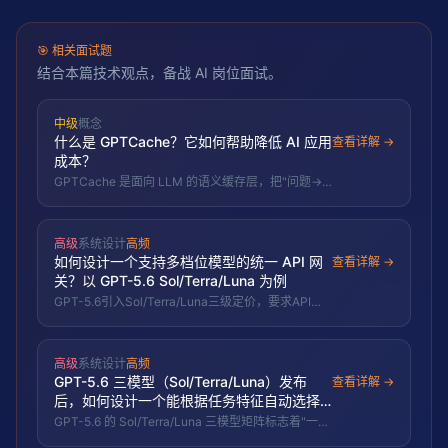
🎯
相关面试题
结合本篇技术观点，备战 AI 岗位面试。
中级
概念
什么是 GPTCache？它如何帮助降低 AI 应用
查看详解 →
成本？
GPTCache 是面向 LLM 的语义缓存层，把"问题→
回答"缓存，新请求先做语义相似度匹配，命中即返
回缓存答案，从而省 token、降延迟、扛并发。
高级
系统设计
高频
如何设计一个支持多档位模型的统一 API 网
查看详解 →
关？以 GPT-5.6 Sol/Terra/Luna 为例
GPT-5.6引入Sol/Terra/Luna三级定价，要求API网
关根据任务复杂度自动选择档位。考察点：路由策
略、成本控制、降级机制、统一接口抽象。
高级
系统设计
高频
GPT-5.6 三模型（Sol/Terra/Luna）发布
查看详解 →
后，如何设计一个能根据任务特征自动选择
最优模型的路由系统？
GPT-5.6 的 Sol/Terra/Luna 三模型矩阵标志着"一个
模型打天下"时代结束。设计一个能根据任务特征自