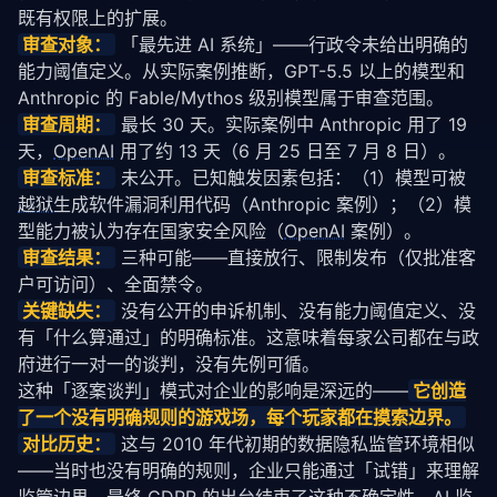
既有权限上的扩展。
审查对象：
 「最先进 AI 系统」——行政令未给出明确的
能力阈值定义。从实际案例推断，GPT-5.5 以上的模型和 
Anthropic 的 Fable/Mythos 级别模型属于审查范围。
审查周期：
 最长 30 天。实际案例中 Anthropic 用了 19 
天，
OpenAI
 用了约 13 天（6 月 25 日至 7 月 8 日）。
审查标准：
 未公开。已知触发因素包括：（1）模型可被
越狱
生成软件漏洞利用代码（Anthropic 案例）；（2）模
型能力被认为存在国家安全风险（
OpenAI
 案例）。
审查结果：
 三种可能——直接放行、限制发布（仅批准客
户可访问）、全面禁令。
关键缺失：
 没有公开的申诉机制、没有能力阈值定义、没
有「什么算通过」的明确标准。这意味着每家公司都在与政
府进行一对一的谈判，没有先例可循。
这种「逐案谈判」模式对企业的影响是深远的——
它创造
了一个没有明确规则的游戏场，每个玩家都在摸索边界。
对比历史：
 这与 2010 年代初期的数据隐私监管环境相似
——当时也没有明确的规则，企业只能通过「试错」来理解