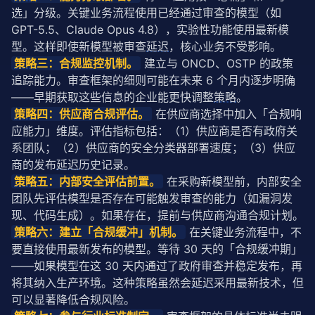
选」分级。关键业务流程使用已经通过审查的模型（如 
GPT-5.5、Claude Opus 4.8），实验性功能使用最新模
型。这样即使新模型被审查
延迟
，核心业务不受影响。
策略
三：合规监控机制。
 建立与 ONCD、OSTP 的政策
追踪能力。审查框架的细则可能在未来 6 个月内逐步明确
——早期获取这些信息的企业能更快调整
策略
。
策略
四：供应商合规评估。
 在供应商选择中加入「合规响
应能力」维度。评估指标包括：（1）供应商是否有政府关
系团队；（2）供应商的安全分类器部署速度；（3）供应
商的发布
延迟
历史记录。
策略
五：内部安全评估前置。
 在采购新模型前，内部安全
团队先评估模型是否存在可能触发审查的能力（如漏洞发
现、代码生成）。如果存在，提前与供应商沟通合规计划。
策略
六：建立「合规缓冲」机制。
 在关键业务流程中，不
要直接使用最新发布的模型。等待 30 天的「合规缓冲期」
——如果模型在这 30 天内通过了政府审查并稳定发布，再
将其纳入生产环境。这种
策略
虽然会
延迟
采用最新技术，但
可以显著降低合规风险。