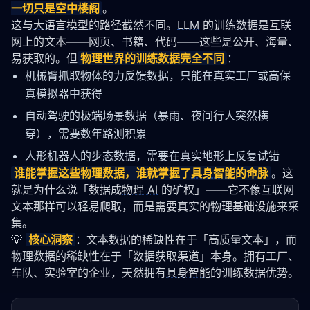
一切只是空中楼阁
。
这与
大语言模型
的路径截然不同。
LLM
 的训练数据是互联
网上的文本——网页、书籍、代码——这些是公开、海量、
易获取的。但
物理世界的训练数据完全不同
：
机械臂抓取物体的力反馈数据，只能在真实工厂或高保
真模拟器中获得
自动驾驶的极端场景数据（暴雨、夜间行人突然横
穿），需要数年路测积累
人形机器人的步态数据，需要在真实地形上反复试错
谁能掌握这些物理数据，谁就掌握了
具身智能
的命脉
。这
就是为什么说「数据成
物理 AI
 的矿权」——它不像互联网
文本那样可以轻易爬取，而是需要真实的物理基础设施来采
集。
💡 
核心洞察
：文本数据的稀缺性在于「高质量文本」，而
物理数据的稀缺性在于「数据获取渠道」本身。拥有工厂、
车队、实验室的企业，天然拥有
具身智能
的训练数据优势。