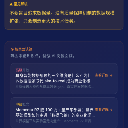
⚠️ 常见踩坑
不要盲目追求数据量。没有质量保障机制的数据规模
扩张，只会制造更大的技术债务。
🎯
相关面试题
巩固本篇知识点，备战 AI 岗位面试。
高级
开放
具身智能数据瓶颈的三个维度是什么？为什
查看详解 →
么数据瓶颈取代 sim-to-real 成为商业化核心
约束？
考察候选人能否从仿真数据 gap、真实世界数据稀
缺、跨具身迁移失败三个维度分析具身智能商业化的
核心约束，以及理解数据瓶颈如何取代 sim-to-real
成为 2026 年具身智能赛道的主要矛盾。
中级
概念
Momenta R7 随 100 万+ 量产车部署：世界
查看详解 →
基础模型如何走通「数据飞轮」的商业化闭
环？
世界模型正从实验室走向量产：Momenta R7 世界基
础模型随超过 100 万辆量产车部署，用存量车队数