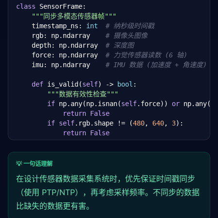
class
 SensorFrame:

"""同步多模态传感器帧"""
    timestamp_ns: 
int
# 纳秒级时间戳
    rgb: np.ndarray    
# 摄像头图像
    depth: np.ndarray  
# 深度图
    force: np.ndarray  
# 力觉传感器读数 (6 轴)
    imu: np.ndarray    
# IMU 数据 (加速度 + 角速度)
def
 is_valid(
self
) -> 
bool
:

"""数据有效性检查"""
if
 np.any(np.isnan(
self
.force)) 
or
 np.any(n
return
False
if
self
.rgb.shape != (
480
, 
640
, 
3
):

return
False
return
True
# 时间对齐：将高频 IMU 数据插值到摄像头帧率
💡 一句话理解
def
 align_sensors(imu_data: 
List
[
float
], cam_fps: 
i
在设计传感器数据采集系统时，优先保证时间戳同步
"""IMU (1000Hz) → 摄像头 (30fps) 时间对齐"""
    imu_hz = 
（使用 PTP/NTP），再考虑采样频率。不同步的数据
1000
    ratio = imu_hz // cam_fps  
# 每帧对应 ~33 个 IMU
比缺失的数据更有害。
    aligned = []
