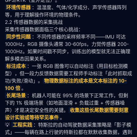
GPS/RTK（室外定位）。
环境传感器
：温湿度、气体/化学成分、声学传感器阵列
等，用于理解操作环境的物理条件。
2.2 传感器数据的采集挑战
采集传感器数据面临三个核心挑战：
同步性问题
：不同传感器的采样频率不同——IMU 可达 
1000Hz，RGB 摄像头通常 30-60fps，力觉传感器 200-
1000Hz。如果时间戳不同步，训练出的模型就无法正确理
解多模态因果关系。
标注成本
：一张 RGB 图像可以自动标注（用
目标检测
模
型），但一段力反馈数据需要工程师手动标注「此时抓取成
功/失败/滑动」。
物理数据标注的成本是文本标注的 10-
100 倍
。
长尾场景
：机器人可能在 99% 的场景下正常工作，但剩
下的 1% 极端场景（如地面湿滑 + 负载过重 + 传感器噪
声）才是决定安全性的关键。
收集这些长尾数据需要刻意
设计实验或等待罕见事件
。
💡 
工程实践
：特斯拉的自动驾驶数据采集策略是「影子模
式」——每辆在路上行驶的特斯拉都在默默收集数据，遇到