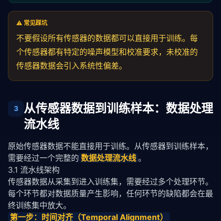
for
 i 
in
 range(
0
, len(imu_data), ratio):

        window = imu_data[i:i+ratio]

        aligned.append(np.mean(window, axis=
0
))  
#
⚠️ 常见踩坑
return
 np.array(aligned)
不要假设所有传感器的数据都可以直接用于训练。每
个传感器都有特定的噪声模型和校准要求，未校准的
传感器数据会引入系统性偏差。
从传感器数据到训练样本：数据处理
3
流水线
原始传感器数据不能直接用于训练。从传感器到训练样本，
需要经过一个完整的
数据处理流水线
。
3.1 流水线架构
传感器数据从采集到进入训练集，需要经过多个处理环节。
每个环节都对数据质量产生影响，任何环节的缺陷都会在最
终训练集中放大。
第一步：时间
对齐
（
Temporal
Alignment
）