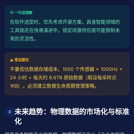
            }

        }

💡 一句话理解
在软件选型时，优先考虑开源方案。
具身智能
领域的
def
 batch_process(
self
, frames: 
List
[SensorFram
工具链还在快速演进中，锁定闭源供应商可能限制未
"""批量处理传感器帧"""
        results = []

来的灵活性。
for
 frame 
in
 frames:

            result = 
self
.process_frame(frame)

if
 result:

                results.append(result)

⚠️ 常见踩坑
return
 results
不要低估数据存储成本。1000 个传感器 × 1000Hz ×
24 小时 = 每天约 8.6TB 原始数据（假设每采样点
1KB）。必须建立数据生命周期管理策略。
未来趋势：物理数据的市场化与标准
8
化