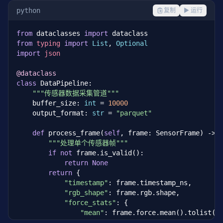
python
复制
▶ 运行
from
 dataclasses 
import
from
typing
import
List
, 
Optional
import
json
@dataclass
class
 DataPipeline:

"""传感器数据采集管道"""
    buffer_size: 
int
 = 
10000
    output_format: 
str
 = 
"parquet"
def
 process_frame(
self
, frame: SensorFrame) -> 
"""处理单个传感器帧"""
if
not
 frame.is_valid():

return
None
return
 {

"timestamp"
: frame.timestamp_ns,

"rgb_shape"
: frame.rgb.shape,

"force_stats"
: {

"mean"
: frame.force.mean().tolist(),
"max"
: frame.force.max().tolist()
