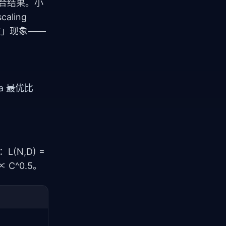
拟合结果。小
ing 
缩放」现象——
la 最优比
(N,D) = 
 C^0.5。