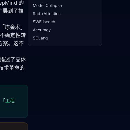
epMind 的 
Model Collapse
段扩展到了推
RadixAttention
SWE-bench
一门「炼金术」
Accuracy
种不确定性转
SGLang
方案。这不
律描述了晶体
息技术革命的
了「工程