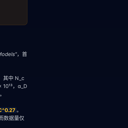
Models"
，首
N，其中 N_c 
× 10¹³，α_D 
0。
C^0.27
。
，而数据量仅