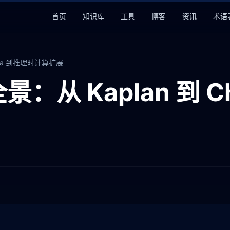
首页
知识库
工具
博客
资讯
术语
chilla 到推理时计算扩展
 全景：从 Kaplan 到 C