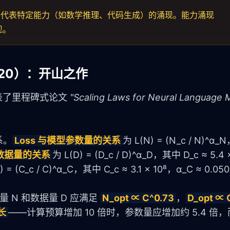
下降趋势，不代表特定能力（如数学推理、代码生成）的涌现。能力涌现
现。
（2020）：开山之作
l. 发表了里程碑式论文 
"Scaling Laws for Neural Language 
系。
Loss 与模型参数量的关系
为 L(N) = (N_c / N)^α_
练数据量的关系
为 L(D) = (D_c / D)^α_D，其中 D_c ≈ 5.4 
) = (C_c / C)^α_C，其中 C_c ≈ 3.1 × 10⁸，α_C ≈ 0.05
 N 和数据量 D 应满足 
N_opt ∝ C^0.73
，
D_opt ∝ 
长
——计算预算增加 10 倍时，参数量应增加约 5.4 倍