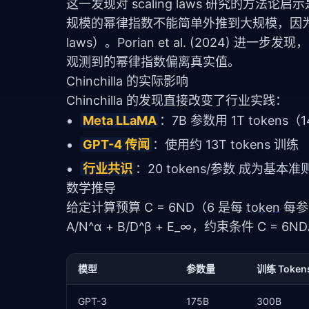
这一发现对 scaling laws 研究的
规模的幂律指数不能简单外推到大规模，因为不同
laws）。Porian et al. (202
观测到的幂律指数偏离真实值。
Chinchilla 的实际影响
Chinchilla 的发现直接改变了行业实践：
Meta LLaMA
：7B 参数用 1T tokens（1
GPT-4 传闻
：使用约 13T tokens 训练
行业共识
：20 tokens/参数 成为基本准
数学推导
给定计算预算 C = 6ND（6 是每 
token
 每参
A/N^α + B/D^β + E_∞，约束条件 C =
模型
参数量
训练 Token
GPT-3
175B
300B