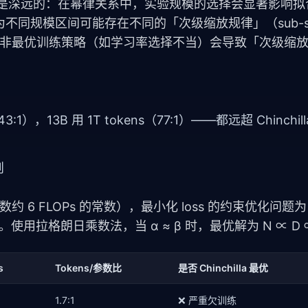
方法论启示是深远的：在幂律关系中，实验规模的选择会显著影响
规模区间可能存在不同的「次级缩放规律」（sub-scal
4) 进一步发现，非最优训练策略（如学习率选择不当）会导致「次级
43:1），13B 用 1T tokens（77:1）——都远超 Chinchil
则
数约 6 FLOPs 的常数），最小化 loss 的约束优化问题为：L
 6ND。使用拉格朗日乘数法，当 α ≈ β 时，最优解为 N ∝ D ∝
s
Tokens/参数比
是否 Chinchilla 最优
1.7:1
❌ 严重欠训练