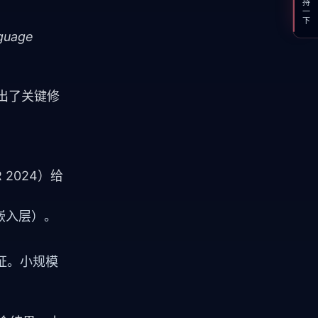
支持一下
guage 
得出了关键修
 2024）给
括嵌入层）。
上验证。小规模