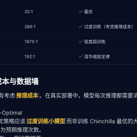
20:1
✅ 最优
286:1
✅ 过度训练（考虑推理成本）
1875:1
✅ 极度超训练
192:1
✅ 清华缩放定律
推理成本与数据墙
有考虑
推理成本
。在真实部署中，模型每次推理都需要
-Optimal
最优策略应该
过度训练小模型
而非训练 Chinchilla 最
中 R 为预期推理次数。