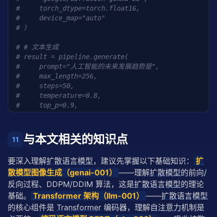
#     torch_dtype=torch.float16,
#     device_map="auto"
# )
# # 文本生成
# result = pipeline.generate(
#     prompt="人工智能的未来发展趋势是",
#     max_length=256,
#     steps=50,
#     temperature=0.8,
#     top_p=0.9,
#     guidance_scale=1.5
# )
# print(result.text)
与本文相关的知识点
11
# # 文本编辑
要深入理解
扩散语言模型
，建议先掌握以下基础知识：
扩
# edit_result = pipeline.edit(
散模型
图像生成（genai-001）
——理解
扩散模型
的前向/
#     text="...",
#     mask="...[MASK]...",
反向过程、DDPM/DDIM 算法，这是
扩散语言模型
的理论
#     steps=20
基础。
Transformer
 架构（llm-001）
——
扩散语言模型
# )
的核心组件是 
Transformer
 编码器，理解自
注意力
机制是