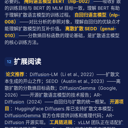
必要的。
掩码
语言模型
 BERT（nlp-002）
——吸收扩散
的训练目标与 BERT 的 MLM 目标一致，理解 BERT 有助
于理解
扩散语言模型
的训练过程。
自回归
语言模型
（nlp-
008）
——对比分析的参照对象，理解自回归的优缺点才
能理解
扩散模型
的互补价值。
离散扩散 SEDD（genai-
010）
——分数熵目标函数的理论基础，是
扩散语言模型
的核心训练方法。
扩展阅读
12
论文推荐
：
Diffusion
-LM（Li et al., 2022）——扩散文
本生成的开山之作；SEDD（Austin et al., 2023）——离
散扩散的分数熵目标函数；
DiffusionGemma
（Google, 
2026）——开源
扩散语言模型
的技术报告；AR-
Diffusion
（2024）——自回归与扩散的统一框架。
开源项
目
：HuggingFace 
Diffusers
 库已支持扩散文本模型；
DiffusionGemma
 官方仓库提供训练和推理代码；AR-
Diffusion
 开源实现。
工具链进展
：
vLLM
 团队正在适配
扩