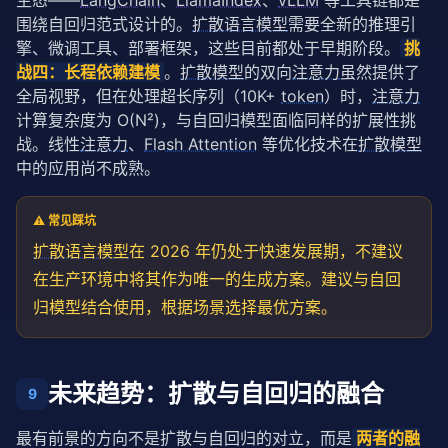
生态——
LangChain
、
LlamaIndex
、
vLLM
 等工具链都是
围绕自回归范式设计的。
扩散语言模型
需要全新的推理引
擎、微调工具、部署框架，这些目前都处于早期阶段。
挑
战四：长程依赖建模
。
扩散模型
的双向
注意力
虽然提供了
全局视野，但在处理超长序列（10K+ 
token
）时，
注意力
计算复杂度为 O(N²)，与自回归模型面临同样的扩展性挑
战。线性
注意力
、
Flash Attention
 等优化技术在
扩散模型
中的应用尚不成熟。
⚠️ 常见踩坑
扩散语言模型
在 2026 年仍处于快速发展期，不建议
在生产环境中将其作为唯一的生成方案。建议与自回
归模型结合使用，根据场景选择最优方案。
未来趋势：扩散与自回归的融合
9
最有前景的方向不是扩散与自回归的对立，而是
两者的融