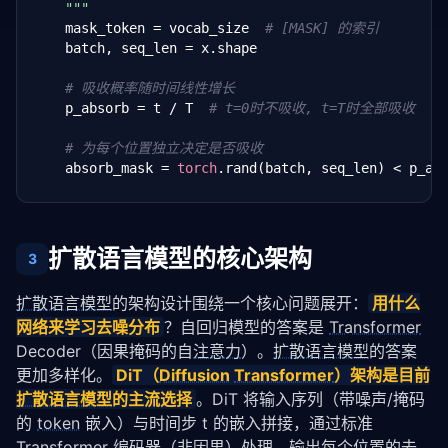
    """
    mask_token = vocab_size  
# [MASK] 的索引
    batch, seq_len = x.shape

# 吸收概率随时间线性增长
    p_absorb = t / T  
# t=0时不吸收, t=T时全部吸收
# 为每个位置独立决定是否吸收
    absorb_mask = 
torch
.rand(batch, seq_len) < p_abs
    x_noisy = x.clone()

    x_noisy[absorb_mask] = mask_token

扩散语言模型的核心架构
3
return
 x_noisy, absorb_mask

扩散语言模型
的架构设计围绕一个核心问题展开：
用什么
# 示例：对一句话执行逐步吸收
网络来学习去噪分布
？自回归模型的答案是 
Transformer
sentence = 
torch
.tensor([[
10
, 
20
, 
30
, 
40
, 
50
]])  
# 
for
 t 
in
 range(
6
):

Decoder（因果掩码的自
注意力
）。
扩散语言模型
的答案
    noisy, mask = absorbing_forward(sentence, t, 
5
,
更加多样化。
DiT（
Diffusion
Transformer
）架构是目前
    print(
f"t={t}: {noisy.tolist()}, 吸收率={mask.flo
扩散语言模型
的主流选择
。DiT 将输入序列（带噪声/掩码
的 
token
 嵌入）与时间步 t 的嵌入拼接，通过标准 
Transformer
 编码器（非因果）处理，输出每个位置的去