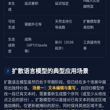
N越大优势
本生
延迟累积
延迟恒定
越明显
成
可控
天然支持引
扩散模型更
需额外引导
生成
导函数
易控制
生态
成熟
新兴（2026
工具链待完
成熟
（GPT/Claude
起步）
善
度
等）
扩散语言模型的典型应用场景
7
扩散语言模型
虽然仍处于早期阶段，但已经在多个场景中展
现出独特价值。
场景一：文本编辑与重写
。自回归模型修
改一段已有文本时，需要重新生成整个序列（或至少从修改
点之后的部分）。
扩散模型
可以直接对已有文本的指定区域
施加掩码，仅更新被掩码的部分，同时保持其他区域不变。