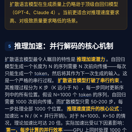
扩散语言模型
在生成质量上仍略逊于顶级自回归模型
（GPT-4、Claude 4）。当前更适合对推理速度要求
高、对极致质量要求略低的场景。
推理加速：并行解码的核心机制
5
扩散语言模型
最令人瞩目的特性是
推理加速潜力
。自回归
模型生成一个长度为 N 的序列需要 N 次前向传播——每次
只能生成一个 
token
，然后将其作为下一次生成的输入。这
是一个严格的串行过程。
扩散语言模型
打破了串行约束
。
其推理过程分为 K 步（K 远小于 N），每一步同时更新序
列中的所有位置。假设 N=1000 个 
token
 的序列，自回归
需要 1000 次前向传播，而
扩散模型
只需 50-200 步，每
一步处理全部 1000 个位置。
推理速度提升的核心公式
：
加速比 ≈ N / (K × 并行开销)。对于 N=1000、K=50 的情
况，理论加速比可达 20 倍。实际加速比受以下因素影响：
第一，每步计算的并行效率
——GPU 上同时处理 1000 个