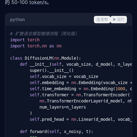
的 50-100 
token
/s。
python
复制
▶ 运行
# 扩散语言模型推理流程（简化版）
import
torch
import
torch
.
nn
as
nn
class
 DiffusionLM(
nn
.Module):

def
 __init__(
self
, vocab_size, d_model, n_layers
        super().__init__()

self
.vocab_size = vocab_size

self
.embedding = 
nn
.Embedding(vocab_size + 
self
.time_embedding = 
nn
.Embedding(
1000
, d_
self
.transformer = 
nn
.TransformerEncoder(

nn
.TransformerEncoderLayer(d_model, nhe
            num_layers=n_layers

        )

self
.pred_head = 
nn
.Linear(d_model, vocab_si
def
 forward(
self
, x_noisy, t):
