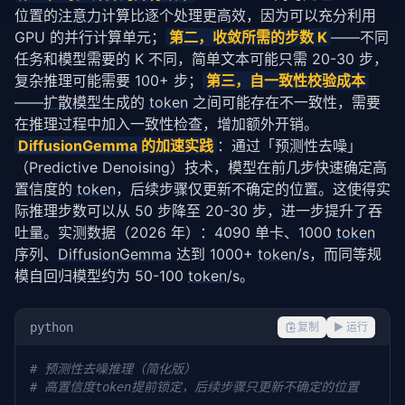
位置的
注意力
计算比逐个处理更高效，因为可以充分利用 
GPU 的并行计算单元；
第二，收敛所需的步数 K
——不同
任务和模型需要的 K 不同，简单文本可能只需 20-30 步，
复杂推理可能需要 100+ 步；
第三，自一致性校验成本
——
扩散模型
生成的 
token
 之间可能存在不一致性，需要
在推理过程中加入一致性检查，增加额外开销。
DiffusionGemma
 的加速实践
：通过「预测性去噪」
（Predictive Denoising）技术，模型在前几步快速确定高
置信度的 
token
，后续步骤仅更新不确定的位置。这使得实
际推理步数可以从 50 步降至 20-30 步，进一步提升了吞
吐量。实测数据（2026 年）：4090 单卡、1000 
token
序列、
DiffusionGemma
 达到 1000+ 
token
/s，而同等规
模自回归模型约为 50-100 
token
/s。
python
复制
▶ 运行
# 预测性去噪推理（简化版）
# 高置信度token提前锁定，后续步骤只更新不确定的位置