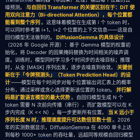
噪预测。
与自回归 
Transformer
 的关键区别在于：DiT 使
用双向
注意力
（Bi-directional 
Attention
），每个位置都
能看到整个序列
。这意味着模型在生成第 i 个 
token
 时，
可以同时参考第 i+1、i+2 个位置的上下文信息——这是自
回归模型无法做到的。
DiffusionGemma
 的具体设计
（2026 年 Google 开源）：基于 Gemma 模型的权重初
始化，将 Decoder 的因果掩码替换为时间相关的噪声调
度。训练时，模型同时学习多个时间步的去噪目标；推理
时，从全 [MASK] 序列出发，逐步去噪直到收敛。
关键创
新在于「令牌预测头」（
Token
 Prediction Head）的设
计
——模型在每个时间步对每个位置输出词汇表上的概率
分布，通过采样或贪心选择更新该位置的 
token
。
并行解
码是
扩散语言模型
的最大优势
。自回归模型生成 N 个 
token
 需要 N 次前向传播（串行），而
扩散模型
可以在 K 
步内完成（K << N），每一步更新所有位置。
当 K 远小于
序列长度 N 时，推理速度提升可达数倍至数十倍
。2026 
年的实测数据显示，
DiffusionGemma
 在 4090 单卡上达
到每秒 1000+ 
token
 的吞吐量，远超同等规模自回归模型