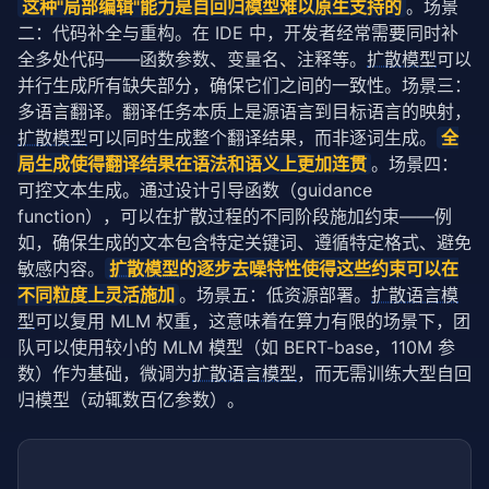
这种"局部编辑"能力是自回归模型难以原生支持的
。场景
二：代码补全与重构。在 IDE 中，开发者经常需要同时补
全多处代码——函数参数、变量名、注释等。
扩散模型
可以
并行生成所有缺失部分，确保它们之间的一致性。场景三：
多语言翻译。翻译任务本质上是源语言到目标语言的映射，
扩散模型
可以同时生成整个翻译结果，而非逐词生成。
全
局生成使得翻译结果在语法和语义上更加连贯
。场景四：
可控文本生成。通过设计引导函数（guidance 
function），可以在扩散过程的不同阶段施加约束——例
如，确保生成的文本包含特定关键词、遵循特定格式、避免
敏感内容。
扩散模型
的逐步去噪特性使得这些约束可以在
不同粒度上灵活施加
。场景五：低资源部署。
扩散语言模
型
可以复用 MLM 权重，这意味着在算力有限的场景下，团
队可以使用较小的 MLM 模型（如 BERT-base，110M 参
数）作为基础，微调为
扩散语言模型
，而无需训练大型自回
归模型（动辄数百亿参数）。