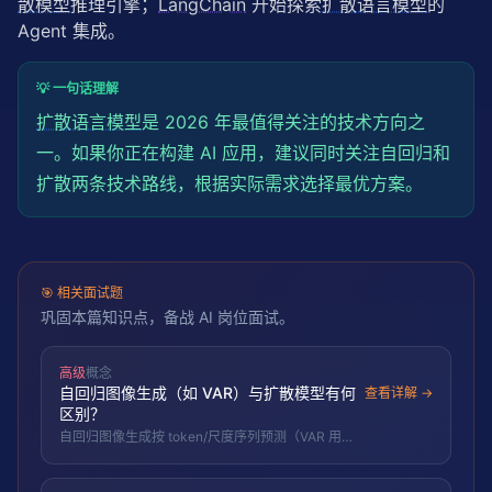
散模型
推理引擎；
LangChain
 开始探索
扩散语言模型
的 
Agent 集成。
💡 一句话理解
扩散语言模型
是 2026 年最值得关注的技术方向之
一。如果你正在构建 AI 应用，建议同时关注自回归和
扩散两条技术路线，根据实际需求选择最优方案。
🎯
相关面试题
巩固本篇知识点，备战 AI 岗位面试。
高级
概念
自回归图像生成（如 VAR）与扩散模型有何
查看详解 →
区别？
自回归图像生成按 token/尺度序列预测（VAR 用
next-scale prediction），扩散用迭代去噪，二者路
线不同。