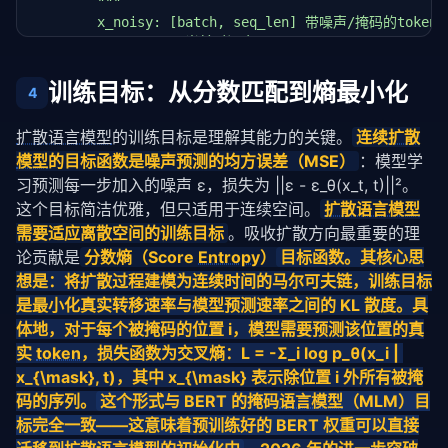
"""

        x_noisy: [batch, seq_len] 带噪声/掩码的token序
        t: [batch] 当前时间步

        """
# 嵌入
训练目标：从分数匹配到熵最小化
4
        x_emb = 
self
.embedding(x_noisy)  
# [B, S, D
        t_emb = 
self
.time_embedding(t)   
# [B, D]
扩散语言模型
的训练目标是理解其能力的关键。
连续
扩散
模型
的目标函数是噪声预测的均方误差（MSE）
：模型学
# 时间步信息广播到每个位置
        x_emb = x_emb + t_emb.unsqueeze(
1
)

习预测每一步加入的噪声 ε，损失为 ||ε - ε_θ(x_t, t)||²。
这个目标简洁优雅，但只适用于连续空间。
扩散语言模型
# Transformer 编码（双向注意力）
需要适应离散空间的训练目标
。吸收扩散方向最重要的理
        x_enc = 
self
.transformer(x_emb.transpose(
0
,
论贡献是
分数熵（Score 
Entropy
）
目标函数。其核心思
想是：将扩散过程建模为连续时间的马尔可夫链，训练目标
# 预测每个位置的 token 分布
        logits = 
self
.pred_head(x_enc)  
# [B, S, V]
是最小化真实转移速率与模型预测速率之间的 KL 散度。具
return
 logits

体地，对于每个被掩码的位置 i，模型需要预测该位置的真
实 
token
，损失函数为交叉熵：L = -Σ_i log p_θ(x_i | 
def
 generate(model, seq_len, steps=
50
, temperature=
x_{\mask}, t)，其中 x_{\mask} 表示除位置 i 外所有被掩
"""从全 [MASK] 序列开始，逐步去噪生成文本"""
码的序列。
这个形式与 BERT 的掩码
语言模型
（MLM）目
    batch_size = 
1
    mask_token = model.vocab_size  
# [MASK] 索引
标完全一致——这意味着预训练好的 BERT 权重可以直接