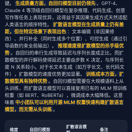
键。
生成质量方面，自回归模型目前仍领先
。GPT-4、
# 更新token：仅更新未锁定的位置
Claude 4 等顶级自回归模型在复杂推理、代码生成、创意
        x[
0
, ~locked] = candidates[
0
, ~locked]

写作等任务上表现优异，这得益于其因果生成方式天然适配
人类语言的顺序特性。
扩散语言模型
在生成质量上仍有差
# 已锁定位置的token不再变化
距，但在特定场景下表现出色
：文本编辑（非因果修
        x[
0
, locked] = x[
0
, locked]

改）、并行补全（同时生成多个位置）、可控生成（通过引
return
 x
导函数约束全局输出）。
推理速度是
扩散模型
的杀手级优
势
。自回归的串行生成导致延迟与序列长度成正比，而
扩
散模型
的并行解码使得延迟主要由步数 K 决定，与序列长
度 N 关系较小。对于长文本生成（如万字长文、长代码文
件），
扩散模型
的速度优势更加显著。
训练成本方面，
扩
散模型
具有独特优势
。自回归模型需要在大规模语料上从
头训练，而
扩散语言模型
可以直接复用已有的 MLM 预训练
权重（如 BERT、RoBERTa），微调成本大幅降低。这意
味着
中小团队可以利用开源 MLM 权重快速构建
扩散语言
模型
，而无需从头训练
。
扩散语言模
维度
自回归模型
备注