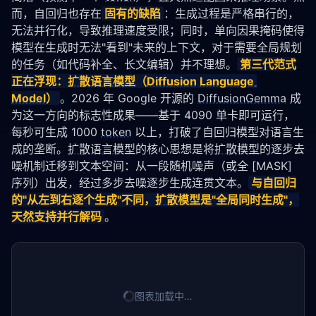
而，自回归也存在
固有的缺陷
：生成过程是严格串行的，
无法并行化，导致推理速度受限；同时，单向因果掩码使得
模型在生成时无法"看到"未来的上下文，对于需要全局规划
的任务（如代码补全、长文编辑）并不理想。
第三代范式
正在浮现：
扩散语言模型
（
Diffusion
Language 
Model
）
。2026 年 Google 开源的 
DiffusionGemma
 成
为这一方向的标志性成果——基于 4090 单卡即可运行，
每秒可生成 1000 
token
 以上，打破了自回归模型对语言生
成的垄断。
扩散语言模型
的核心思想是将
扩散模型
的逐步去
噪机制迁移到文本空间：从一段随机噪声（或全 [MASK] 
序列）出发，经过多步去噪逐步生成连贯文本。
与自回归
的"从左到右逐个生成"不同，
扩散模型
是"全局同时生成"，
天然支持并行解码
。
图表加载中…