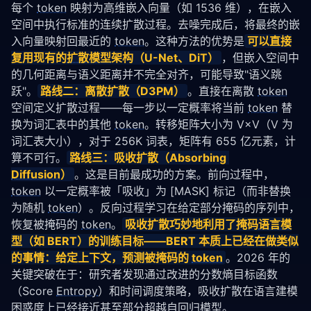
每个 
token
 映射为高维嵌入向量（如 1536 维），在嵌入
空间中执行标准的连续扩散过程。去噪完成后，将最终的嵌
入向量映射回最近的 
token
。这种方法的优势是
可以直接
复用现有的
扩散模型
架构（U-Net、DiT）
，但嵌入空间中
的几何距离与语义距离并不完全对齐，可能导致"语义跳
跃"。
路线二：离散扩散（D3PM）
。直接在离散 
token
空间定义扩散过程——每一步以一定概率将当前 
token
 替
换为词汇表中的其他 
token
。转移矩阵大小为 V×V（V 为
词汇表大小），对于 256K 词表，矩阵有 655 亿元素，计
算不可行。
路线三：吸收扩散（Absorbing 
Diffusion
）
。这是目前最成功的方案。前向过程中，
token
 以一定概率被「吸收」为 [MASK] 标记（而非替换
为随机 
token
）。反向过程学习在给定部分掩码的序列中，
恢复被掩码的 
token
。
吸收扩散巧妙地利用了掩码
语言模
型
（如 BERT）的训练目标——BERT 本质上已经在做类似
的事情：给定上下文，预测被掩码的 
token
。2026 年的
关键突破在于：研究者发现通过改进的分数熵目标函数
（Score 
Entropy
）和时间调度策略，吸收扩散在语言建模
困惑度上已经接近甚至部分超越自回归模型。