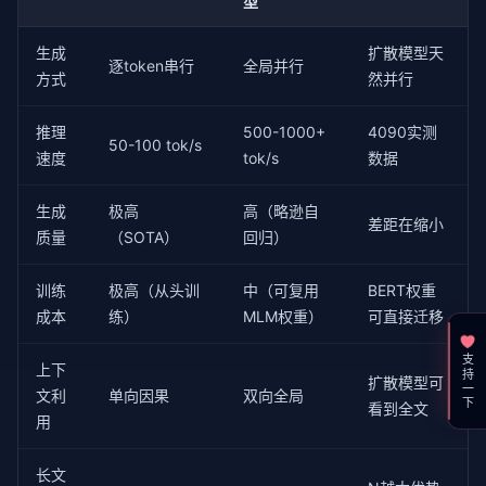
型
生成
扩散模型天
逐token串行
全局并行
方式
然并行
推理
500-1000+
4090实测
50-100 tok/s
速度
tok/s
数据
生成
极高
高（略逊自
差距在缩小
质量
（SOTA）
回归）
训练
极高（从头训
中（可复用
BERT权重
成本
练）
MLM权重）
可直接迁移
支持一下
上下
扩散模型可
文利
单向因果
双向全局
看到全文
用
长文