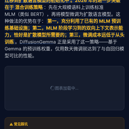
迁移到
扩散语言模型
的初始化中
。2026 年的进一步突破
# 初始化：全 [MASK]
在于
混合训练策略
：先在大规模语料上训练标准 
    x = 
torch
.full((batch_size, seq_len), mask_toke
MLM（类似 BERT），再将模型微调为
扩散语言模型
。这
种做法的优势在于：
第一，充分利用了已有的 MLM 预训
for
 t 
in
 range(steps, 
0
, -
1
):

        t_tensor = 
torch
.full((batch_size,), t)

练基础设施；第二，MLM 阶段学习到的双向上下文表示能
        logits = model(x, t_tensor)

力，恰好是
扩散模型
所需要的；第三，微调成本远低于从头
训练
。
DiffusionGemma
 正是采用了这一策略——基于 
# 采样：带温度控制的 softmax
Gemma 的预训练权重，仅用数天微调就达到了与自回归模
        probs = 
torch
.softmax(logits / temperature,
型可比的性能。
        x = 
torch
.multinomial(probs.view(-
1
, model.
        x = x.view(batch_size, seq_len)

return
 x
图表加载中…
⚠️ 常见踩坑