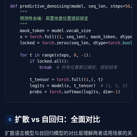
def
 predictive_denoising(model, seq_len, steps=
50
, 
"""

    预测性去噪：高置信度位置提前锁定

    """
    mask_token = model.vocab_size

    x = 
torch
.full((
1
, seq_len), mask_token, dtype=
    locked = 
torch
.zeros(seq_len, dtype=
torch
.
bool
)
for
 t 
in
 range(steps, 
0
, -
1
):

if
 locked.all():

break
# 所有位置都已确定，提前结束
        t_tensor = 
torch
.full((
1
,), t)

        logits = model(x, t_tensor)  
# [1, S, V]
        probs = 
torch
.softmax(logits, dim=-
1
)

# 获取每个位置的最大概率
        max_probs, candidates = probs.max(dim=-
1
)  
扩散 vs 自回归：全面对比
6
# 锁定高置信度位置
        new_locked = max_probs[
0
] > conf_threshold

扩散语言模型
与自回归模型的对比是理解两者适用场景的关
        locked = locked | new_locked  
# 累积锁定