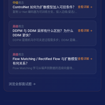
中级
概念
ControlNet 如何为扩散模型加入可控条件？
查看详解 →
复制 U-Net 编码器为可训练分支，接入边缘/姿态/深
度等空间条件，经零卷积逐步注入主干，不破坏原模
型。
高级
概念
DDPM 与 DDIM 采样有什么区别？为什么
查看详解 →
DDIM 更快？
DDPM 是随机马尔可夫逆过程需多步；DDIM 是确
定性非马尔可夫，同一模型可跳步采样，步数大幅减
少。
高级
概念
Flow Matching / Rectified Flow 与扩散模型
查看详解 →
有何关系？
Flow Matching 学习从噪声到数据的连续向量场
（ODE）；Rectified Flow 拉直路径实现少步采样，
与扩散是连续视角的统一。
浏览全部面试题 →