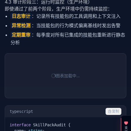
4.3 审计阶段三：运行时监控（生产环境）
即使通过了前两个阶段，生产环境中仍需持续监控：
日志审计
：记录所有
技能包
的
工具调用
和上下文注入
异常检测
：当
技能包
的行为模式偏离基线时发出告警
定期重审
：每季度对所有已集成的
技能包
重新进行静态
分析
图表加载中…
typescript
复制
interface
 SkillPackAudit {

  name: 
string
;
