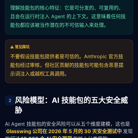
理解
技能包
的核心特征：它是可分发的、可复用的、
且会在运行时注入 Agent 的上下文。这意味着任何
技
能包
都应该被当作潜在的不可信输入来处理。
⚠️ 常见踩坑
不要假设
技能包
提供者是可信的。Anthropic 官方
技
能包
经过审核，但社区贡献的
技能包
可能包含恶意
提
示词
注入或越权
工具调用
。
风险模型：AI 技能包的五大安全威
2
胁
AI Agent
技能包
的安全风险可以从五个维度建模，这也是
Glasswing 公司在 2026 年 5 月的 30 天安全测试中
发现