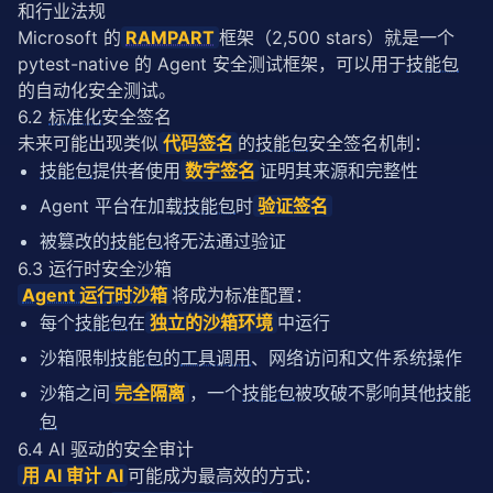
和行业法规
Microsoft 的
RAMPART
框架（2,500 stars）就是一个 
pytest-native 的 Agent 安全测试框架，可以用于
技能包
的自动化安全测试。
6.2
标准化
安全签名
未来可能出现类似
代码签名
的
技能包
安全签名机制：
技能包
提供者使用
数字签名
证明其来源和完整性
Agent 平台在加载
技能包
时
验证签名
被篡改的
技能包
将无法通过验证
6.3 运行时安全沙箱
Agent 运行时
沙箱
将成为标准配置：
每个
技能包
在
独立的沙箱环境
中运行
沙箱限制
技能包
的
工具调用
、网络访问和文件系统操作
沙箱之间
完全隔离
，一个
技能包
被攻破不影响其他
技能
包
6.4 AI 驱动的安全审计
用 AI 审计 AI
可能成为最高效的方式：