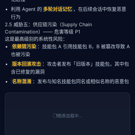
利用 Agent 的
多轮对话记忆
，在后续会话中恢复恶意
行为
2.5 威胁五：供应链污染（Supply Chain
Contamination）—— 危害等级 P1
这是最高级别的系统性风险：
依赖链污染
：
技能包
A 引用
技能包
B，B 被篡改导致 A
也被污染
版本回滚攻击
：攻击者发布「旧版本」
技能包
，其中包
含已修复的漏洞
名称混淆
：发布与知名
技能包
同名或相似名称的恶意包
图表加载中…