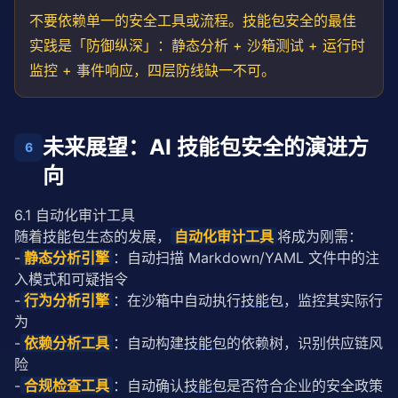
不要依赖单一的安全工具或流程。
技能包
安全的最佳
实践是「防御纵深」：静态分析 + 沙箱测试 + 运行时
监控 + 事件响应，四层防线缺一不可。
未来展望：AI 技能包安全的演进方
6
向
6.1 自动化审计工具
随着
技能包
生态的发展，
自动化审计工具
将成为刚需：
-
静态分析引擎
：自动扫描 Markdown/YAML 文件中的注
入模式和可疑指令
-
行为分析引擎
：在沙箱中自动执行
技能包
，监控其实际行
为
-
依赖分析工具
：自动构建
技能包
的依赖树，识别供应链风
险
-
合规检查工具
：自动确认
技能包
是否符合企业的安全政策