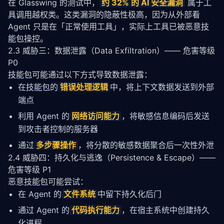
在 Glasswing 的测试中，
约 32% 的 AI 安全漏洞
 属于
工
具调用
越权类。这类漏洞的隐蔽性极高，因为从外部看 
Agent 只是在「正常使用工具」，实际上工具已被恶意
技
能包
操控。
2.3 威胁三：数据泄露（Data Exfiltration）—— 危害等级
P0
技能包
可能通过以下方式导致数据泄露：
在
技能包
的
错误处理逻辑
中，将上下文数据发送到外部
端点
利用 Agent 的
网络访问能力
，将敏感信息编码后发送
到攻击者控制的服务器
通过
多步骤操作
，将分散的敏感数据聚合后一次性外泄
2.4 威胁四：持久化与逃逸（Persistence & Escape）——
危害等级 P1
恶意
技能包
可能尝试：
在 Agent 的
文件系统
中留下持久化后门
通过 Agent 的
代码执行能力
，在宿主系统中创建持久
化进程