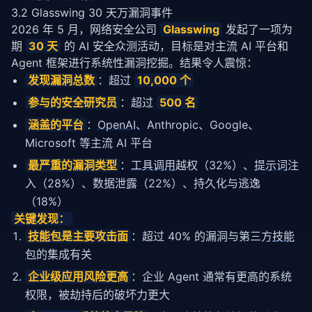
3.2 Glasswing 30 天万漏洞事件
2026 年 5 月，网络安全公司 
Glasswing
 发起了一项为
期 
30 天
 的 AI 安全众测活动，目标是对主流 AI 平台和 
Agent 框架进行系统性漏洞挖掘。结果令人震惊：
发现漏洞总数
：超过
10,000 个
参与的安全研究员
：超过
500 名
涵盖的平台
：
OpenAI
、Anthropic、Google、
Microsoft 等主流 AI 平台
最严重的漏洞类型
：
工具调用
越权（32%）、
提示词
注
入（28%）、数据泄露（22%）、持久化与逃逸
（18%）
关键发现：
技能包
是主要攻击面
：超过 40% 的漏洞与第三方
技能
包
的集成有关
企业级应用风险更高
：企业 Agent 通常有更高的系统
权限，被劫持后的破坏力更大