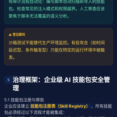
将审计
流程自动化
：编写脚本自动扫描新导入的
技能
// 检查外部链接
包
if
，检查常见的注入模式和权限越界。人工审查应该
 (pack.externalLinks.length > 
0
) {

    issues.
push
(\
`发现 \${pack.externalLinks.len
聚焦于脚本无法覆盖的语义分析。
  }

  return issues;

}
⚠️ 常见踩坑
沙箱测试不能替代生产环境监控。有些攻击（如时间
延迟型、条件触发型）只能在特定的运行环境中被触
发。
治理框架：企业级 AI 技能包安全管
5
理
5.1
技能包
注册与审批
企业应该建立
技能包
注册表（
Skill
 Registry）
，所有
技能
包
必须经过以下流程才能被集成：