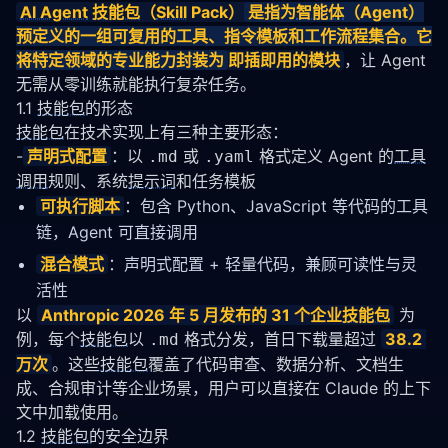
AI Agent
技能包
（
Skill
 Pack）
是指为
智能体
（Agent）
预定义的一组可复用的工具、指令模板和工作流程集合。它
将特定领域的专业能力封装为
即插即用的模块
，让 Agent 
无需从零训练就能执行复杂任务。
1.1
技能包
的形态
技能包
在技术实现上有三种主要形态：
-
声明式配置
：以 
 或 
 格式定义 Agent 的
工具
.md
.yaml
调用
规则、系统
提示词
和任务模板
可执行脚本
：包含 Python、JavaScript 等代码的工具
链，Agent 可直接调用
混合模式
：声明式配置 + 轻量代码，兼顾可读性与灵
活性
以 
Anthropic 2026 年 5 月发布的 31 个企业
技能包
 为
例，每个
技能包
以 
 格式分发，首日下载量超过 
38.2 
.md
万次
。这些
技能包
覆盖了代码审查、数据分析、文档生
成、合规审计等企业场景，用户可以直接在 Claude 的上下
文中加载使用。
1.2
技能包
的安全边界