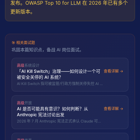
发布。OWASP Top 10 for
LLM
在 2026 年已有多个
更新版本。
🎯
相关面试题
巩固本篇知识点，备战 AI 岗位面试。
高级
系统设计
「AI Kill Switch」治理——如何设计一个可
查看详解 →
被安全关停的 AI 系统？
AI Kill Switch 指可被监管/行政方强制关停失控 AI 系
统的机制，2026 年美国《AI Kill Switch Act》拟议
法案使其成为正式立法议题。设计一个可被安全关停
的 AI 系统，核心难点不在"拔电源"，而在分布式部
高级
开放
署与权重扩散下的关停一致性、关停权归属、以及关
AI 是否可能具有意识？如何判断？从
停与取证保留的平衡。本题考察 AI 治理框架与系统
查看详解 →
设计的结合能力。
Anthropic 宪法讨论出发
2026 年 7 月 Anthropic 宪法正式承认 Claude 可能
具有"道德患者地位"，这是 AI 行业首次在公司级政
策文件中讨论 AI 的道德地位。本题从 Anthropic 宪
法出发，探讨 AI 意识的可能性、判断标准和伦理影