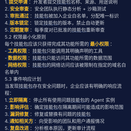
1.
提交申请
：开发者提交
技能包
名称、来源、用途说明
2.
安全审查
：安全团队执行静态分析 + 沙箱测试
3.
审批通过
：
技能包
被加入企业白名单，分配唯一标识
4.
版本锁定
：锁定
技能包
的版本，禁止自动更新
5.
定期复审
：每季度对已批准的
技能包
重新审查
5.2 权限最小化原则
每个
技能包
应该只获得完成其功能所需的
最小权限
：
-
工具权限
：
技能包
只能调用其明确声明的工具
-
数据权限
：
技能包
只能访问其功能所需的数据范围
-
网络权限
：
技能包
的网络访问应该被限制在指定的域名白
名单内
5.3 事件响应计划
当发现
技能包
存在安全问题时，企业应该有明确的响应流
程：
1.
立即隔离
：停止所有使用问题
技能包
的 Agent 实例
2.
影响评估
：确定
技能包
在隔离期间可能造成的影响范围
3.
漏洞修复
：修复或替换有问题的
技能包
4.
通知相关方
：向受影响的团队和用户通报情况
5.
复盘改进
：分析根本原因，更新审计流程