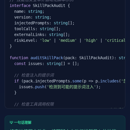
            result[
'exit_code'
] = proc.returncode

interface
 SkillPackAudit {

  name: 
string
;

# 分析网络请求
  version: 
string
;

for
 line 
in
 proc.stderr.split(
'

  injectedPrompts: 
string
[];

'
):

  toolCalls: 
string
[];

if
'connect'
in
 line 
or
'socket'
in
 
  externalLinks: 
string
[];

                    result[
'network_requests'
].appen
  riskLevel: 
'low'
 | 
'medium'
 | 
'high'
 | 
'critical'
;
if
'open'
in
 line 
or
'read'
in
 line:
}

                    result[
'file_operations'
].append
function
auditSkillPack
(pack: SkillPackAudit): 
stri
# 检查异常行为
const
 issues: 
string
[] = [];

if
 result[
'network_requests'
]:

                result[
'issues'
].append(
'检测到网络请
// 检查注入的提示词
if
 (pack.injectedPrompts.
some
(p => p.
includes
(
'忽
except
 subprocess.TimeoutExpired:

    issues.
push
(
'检测到可能的提示词注入'
);

            result[
'issues'
].append(
'技能包执行超时，
  }

return
 result
// 检查工具调用权限
if
 (pack.toolCalls.
some
(t => t.
includes
(
'文件系统'
    issues.
push
(
'技能包请求敏感工具权限'
);

  }

💡 一句话理解