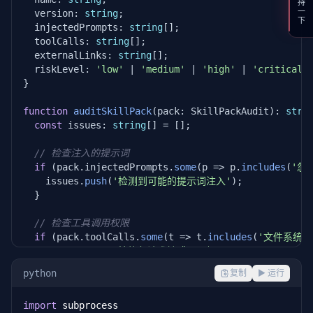
支持一下
  version: 
string
;

  injectedPrompts: 
string
[];

  toolCalls: 
string
[];

  externalLinks: 
string
[];

  riskLevel: 
'low'
 | 
'medium'
 | 
'high'
 | 
'critical'
;
}

function
auditSkillPack
(pack: SkillPackAudit): 
stri
const
 issues: 
string
[] = [];

// 检查注入的提示词
if
 (pack.injectedPrompts.
some
(p => p.
includes
(
'忽
    issues.
push
(
'检测到可能的提示词注入'
);

  }

// 检查工具调用权限
if
 (pack.toolCalls.
some
(t => t.
includes
(
'文件系统'
    issues.
push
(
'技能包请求敏感工具权限'
);

  }

python
复制
▶ 运行
// 检查外部链接
import
if
 (pack.externalLinks.length > 
0
) {
