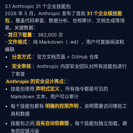
3.1 Anthropic 31 个企业
技能包
2026 年 5 月，Anthropic 发布了首批
31 个企业级
技能
包
，覆盖代码审查、数据分析、合规审计、文档生成等场
景。关键数据：
-
首日下载量
：382,000 次
-
文件格式
：纯 Markdown（
），用户可直接阅读和
.md
编辑
分发方式
：官方文档页面 + GitHub 仓库
安全审核
：Anthropic 内部安全团队对所有
技能包
进行
了审查
Anthropic 的安全设计亮点：
技能包
使用
声明式定义
，所有指令都是可见的
Markdown 文本，用户可以审计
每个
技能包
都有
明确的权限声明
，说明需要访问哪些工
具和数据
技能包
之间
没有自动依赖链
，每个
技能包
独立加载，避
免供应链污染