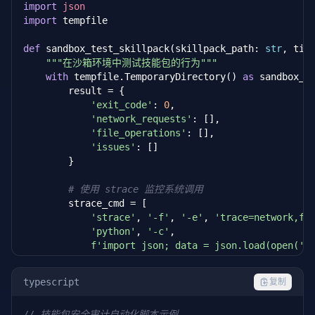
import
json
    issues.
push
(
`发现 ${pack.externalLinks.leng
import
 tempfile

  }

def
 sandbox_test_skillpack(skillpack_path: 
str
, tim
return
 issues;

"""在沙箱环境中测试技能包的行为"""
}
with
 tempfile.TemporaryDirectory() 
as
 sandbox_di
        result = {

'exit_code'
: 
0
,

'network_requests'
: [],

'file_operations'
: [],

'issues'
: []

        }

# 使用 strace 监控系统调用
        strace_cmd = [

'strace'
, 
'-f'
, 
'-e'
, 
'trace=network,fi
'python'
, 
'-c'
,

f'import json; data = json.load(open('
{
        ]

typescript
复制
try
:

            proc = subprocess.run(strace_cmd, captu
// 技能包安全审计自动化脚本示例