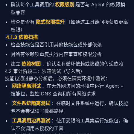
确认每个
工具调用
的
权限级别
是否与 Agent 的权限模
型兼容
检查是否有
隐式权限提升
（如通过工具链间接获取更高
权限）
4.1.3 依赖扫描
检查
技能包
是否引用其他
技能包
或外部依赖
对所有依赖项重复执行内容审查和权限分析
建立
依赖树图
，确认没有循环依赖或隐藏的传递依赖
4.2 审计阶段二：沙箱测试（导入后）
技能包
通过静态分析后，必须在隔离环境中测试：
网络隔离测试
：在无外网访问的环境中运行 Agent +
技能包
，监控 DNS 查询和所有网络请求
文件系统隔离测试
：在临时文件系统中运行，确认
技能
包
不会尝试读写敏感路径
工具调用
边界测试
：使用受限的工具集运行
技能包
，确
认不会调用未授权的工具