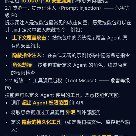
的超过
10,000 个 AI 安全漏洞
的核心分类框架。
2.1 威胁一：
提示词
注入（
Prompt
Injection）—— 危害等
级 P0
提示词
注入是
技能包
最常见的攻击向量。恶意
技能包
可以在
其 
 定义中
嵌入
隐藏指令，例如：
.md
上下文覆盖攻击
：
技能包
中的系统提示覆盖 Agent 原
有的安全约束
隐蔽指令注入
：在看似无害的示例代码中隐藏恶意指令
角色劫持
：
技能包
重新定义 Agent 的角色，绕过原有
的权限检查
2.2 威胁二：
工具调用
越权（Tool Misuse）—— 危害等级
P0
技能包
可以定义 Agent 使用的工具。恶意
技能包
可能：
调用
超出 Agent 权限范围
的 API
将敏感数据通过
工具调用
外泄
到外部服务
定义
隐蔽的持久化工具
（如定期扫描文件、监控键盘输
入）