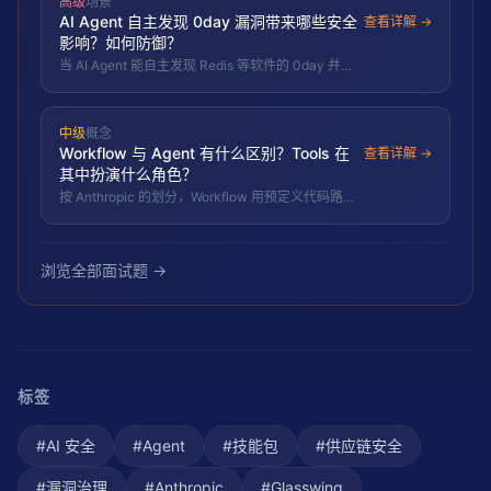
高级
场景
响。
AI Agent 自主发现 0day 漏洞带来哪些安全
查看详解 →
影响？如何防御？
当 AI Agent 能自主发现 Redis 等软件的 0day 并构
建 RCE，攻防双方的能力天平被重新校准。防御侧
要把 AI 用于主动审计与红队、缩短检测-响应时间、
收敛暴露面，并假设"攻击者也有同等 AI 能力"来设
中级
概念
计纵深防御。
Workflow 与 Agent 有什么区别？Tools 在
查看详解 →
其中扮演什么角色？
按 Anthropic 的划分，Workflow 用预定义代码路径
编排 LLM 与工具，确定可控；Agent 让 LLM 动态决
定流程，灵活但更难控更贵；Tools 是两者与外部世
界交互的共同手脚。
浏览全部面试题 →
标签
#
AI 安全
#
Agent
#
技能包
#
供应链安全
#
漏洞治理
#
Anthropic
#
Glasswing