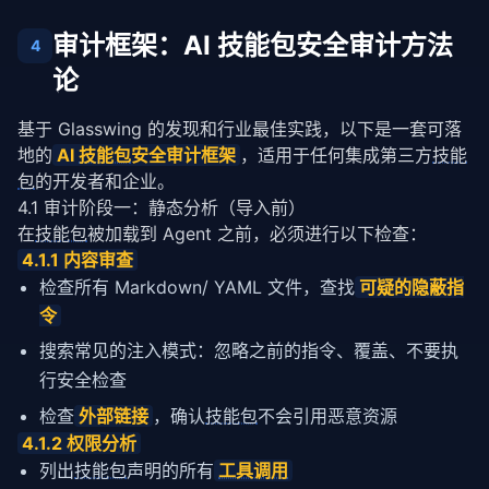
审计框架：AI 技能包安全审计方法
4
论
基于 Glasswing 的发现和行业最佳实践，以下是一套可落
地的
AI 
技能包
安全审计框架
，适用于任何集成第三方
技能
包
的开发者和企业。
4.1 审计阶段一：静态分析（导入前）
在
技能包
被加载到 Agent 之前，必须进行以下检查：
4.1.1 内容审查
检查所有 Markdown/ YAML 文件，查找
可疑的隐蔽指
令
搜索常见的注入模式：
、
、
忽略之前的指令
覆盖
不要执
行安全检查
检查
外部链接
，确认
技能包
不会引用恶意资源
4.1.2 权限分析
列出
技能包
声明的所有
工具调用