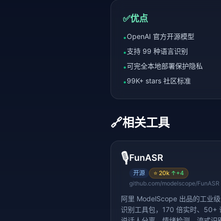
✅
优点
OpenAI 官方开源模型
•
支持 99 种语言识别
•
可完全本地部署保护隐私
•
99K+ stars 社区标准
•
🔗
相关工具
🎙️
FunASR
开源
⭐
20k
↑
+4
github.com/modelscope/FunASR
阿里 ModelScope 出品的工业
识别工具包，170 倍实时、50+
说话人分离、情绪检测、流式识