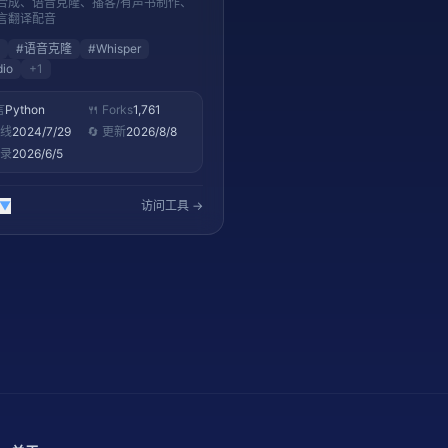
合成、语音克隆、播客/有声书制作、
言翻译配音
#
语音克隆
#
Whisper
dio
+
1
言
Python
🍴 Forks
1,761
上线
2024/7/29
🔄 更新
2026/8/8
收录
2026/6/5
▼
访问工具 →