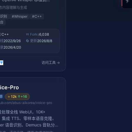
++，支持 99 种语言的语音转文
态内容理解与生成
PU 即可高效运行
识别
#
Whisper
#
C++
台
言
C++
🍴 Forks
6,038
上线
2022/9/26
🔄 更新
2026/8/8
收录
2026/4/20
▼
访问工具 →
ice-Pro
源
⭐
12k
↑
+16
hub.com/abus-aikorea/voice-pro
音处理全栈 WebUI，10K+
rs。集成 TTS、零样本语音克隆、
per 语音识别、Demucs 音轨分离
力