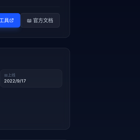
工具
📖 官方文档
📅
上线
2022/9/17