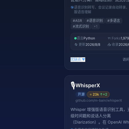
提供 OpenAI 兼容 API。16K+ st
🎯
语音识别转写、会议记录自动转录
是中文语音 AI 的标杆项目
服语音理解
#
ASR
#
语音识别
#
多语言
#
流式识别
+
1
语言
Python
🍴 Forks
1,979
🔄 更新
2026/8/8
📥 收录
2026/
优缺点
▼
访问
🎙️
WhisperX
开源
⭐
23k
↑
+2
github.com/m-bain/whisperX
Whisper 增强版语音识别工具
级时间戳和说话人分离
（Diarization）。在 OpenAI Wh
基础上大幅提升语音转文字精度，是