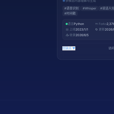
🎯
多模态内容理解与生成
语音处理流水线的标准组件。22K s
#
语音识别
#
Whisper
#
说话人
#
时间戳
语言
Python
🍴 Forks
2,37
📅 上线
2023/1/1
🔄 更新
2026/
📥 收录
2026/6/5
优缺点
▼
访问