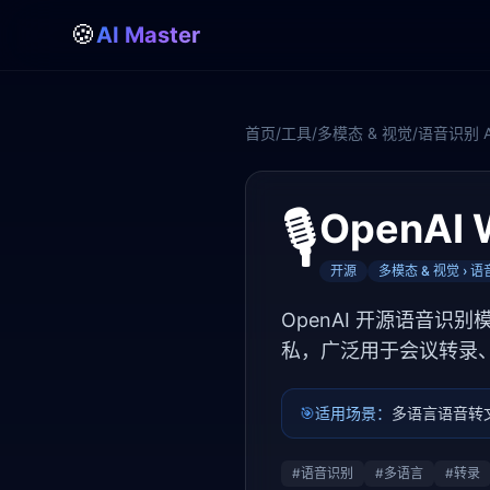
🍪
AI Master
首页
/
工具
/
多模态 & 视觉
/
语音识别 A
🎙️
OpenAI 
开源
多模态 & 视觉 › 语
OpenAI 开源语音识别
私，广泛用于会议转录
🎯
适用场景：
多语言语音转
#
语音识别
#
多语言
#
转录