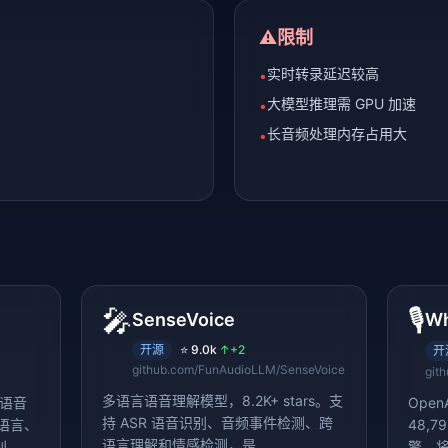
⚠️
限制
实时转录延迟较高
•
大模型推理需 GPU 加速
•
长音频处理内存占用大
•
🎤
🎙️
SenseVoice
Wh
开源
⭐
9.0k
↑
+2
开
github.com/FunAudioLLM/SenseVoice
git
多语言语音理解模型，8.2K+ stars。支
级语音
Open
持 ASR 语音识别、音频事件检测、跨
 语言、
48,7
语言理解和情感检测，是
别，并
擎，将 