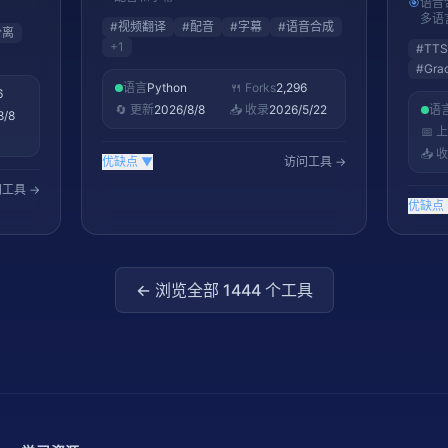
🎯
语音
tars
多语
#
视频翻译
#
配音
#
字幕
#
语音合成
分离
+
1
#
TTS
#
Gra
语言
Python
🍴 Forks
2,296
6
🔄 更新
2026/8/8
📥 收录
2026/5/22
语
8/8
📅 
📥 
优缺点
▼
访问工具 →
工具 →
优缺点
← 浏览全部
1444
个工具