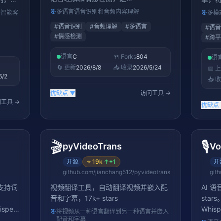
FunAudioLLM 系列的语音理解模型
ars，
C/C
🎯
多语言语音识别和音频内容理解
、智能客
🎯
多模
字，C
#
语音识别
#
音频理解
#
多语言
#
语音
#
情感检测
#
跨平
语言
C
🍴 Forks
804
语
🔄 更新
2026/8/8
📥 收录
2026/5/24
📅 
6/2
📥 
优缺点
▼
访问工具 →
工具 →
优缺点
🎬
🎙️
pyVideoTrans
Vo
开源
⭐
19k
↑
+1
开
github.com/jianchang512/pyvideotrans
git
，支持词
视频翻译工具，自动翻译视频并嵌入配
AI 语
音和字幕，17k+ stars
sta
isper
Whis
🎯
将视频从一种语言翻译到另一种语言并嵌入
 AI
配音和字幕
等能