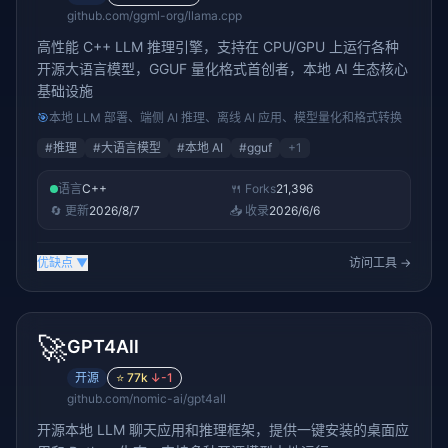
github.com/ggml-org/llama.cpp
高性能 C++ LLM 推理引擎，支持在 CPU/GPU 上运行各种
开源大语言模型，GGUF 量化格式首创者，本地 AI 生态核心
基础设施
🎯
本地 LLM 部署、端侧 AI 推理、离线 AI 应用、模型量化和格式转换
#
推理
#
大语言模型
#
本地 AI
#
gguf
+
1
语言
C++
🍴 Forks
21,396
🔄 更新
2026/8/7
📥 收录
2026/6/6
优缺点
▼
访问工具 →
🚀
GPT4All
开源
⭐
77k
↓
-1
github.com/nomic-ai/gpt4all
开源本地 LLM 聊天应用和推理框架，提供一键安装的桌面应