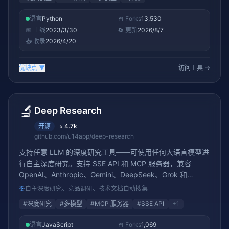
语言
Python
🍴 Forks
13,530
📅 上线
2023/3/30
🔄 更新
2026/8/7
📥 收录
2026/4/20
优缺点
▼
访问工具 →
🔬
Deep Research
开源
⭐
4.7k
github.com/u14app/deep-research
支持任意 LLM 的深度研究工具——可使用任何大语言模型进
行自主深度研究。支持 SSE API 和 MCP 服务器，兼容
OpenAI、Anthropic、Gemini、DeepSeek、Grok 和
Ollama。4.6K+ stars
🎯
自主深度研究、竞品调研、技术文档自动搜集
#
深度研究
#
多模型
#
MCP 服务器
#
SSE API
+
1
语言
JavaScript
🍴 Forks
1,069