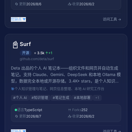
🔄 更新
2026/8/6
📥 收录
2026/6/2
优缺点
▼
访问工具 →
📓
Surf
开源
⭐
3.5k
↑
+1
github.com/deta/surf
Deta 出品的个人 AI 笔记本——组织文件和网页并自动生成
笔记。支持 Claude、Gemini、DeepSeek 和本地 Ollama 模
型，数据完全本地或开源存储。3.4K+ stars，是个人知识管
理+AI 的新选择
🎯
个人知识管理与笔记、网页信息整理、本地 AI 研究工作台
#
个人 AI
#
知识管理
#
笔记生成
#
本地部署
+
1
语言
TypeScript
🍴 Forks
252
🔄 更新
2026/8/7
📥 收录
2026/6/2
优缺点
▼
访问工具 →