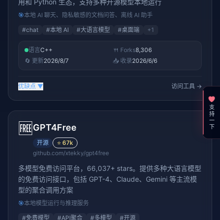
用和 Python 生态，支持多种开源模型本地运行
🎯
本地 AI 聊天、隐私敏感的文档问答、离线 AI 助手
#
chat
#
本地 AI
#
大语言模型
#
桌面端
+
1
语言
C++
🍴 Forks
8,306
🔄 更新
2026/8/7
📥 收录
2026/6/6
优缺点
▼
访问工具 →
支持一下
🆓
GPT4Free
开源
⭐
67k
github.com/xtekky/gpt4free
多模型免费访问平台，66,037+ stars。提供多种大语言模型
的免费访问接口，包括 GPT-4、Claude、Gemini 等主流模
型的聚合调用方案
🎯
本地模型运行与推理服务
#
免费模型
#
API聚合
#
多模型
#
开源