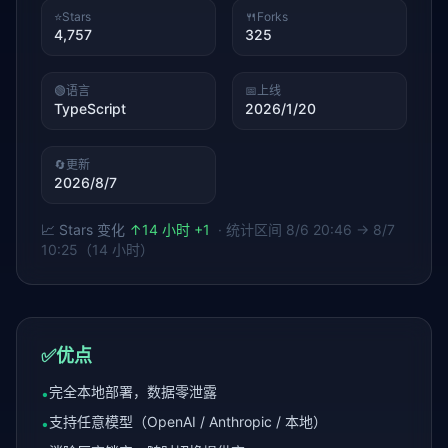
⭐
Stars
🍴
Forks
4,757
325
🟢
语言
📅
上线
TypeScript
2026/1/20
🔄
更新
2026/8/7
📈 Stars 变化
↑
14 小时 +1
· 统计区间
8/6 20:46 → 8/7
10:25（14 小时）
✅
优点
完全本地部署，数据零泄露
•
支持任意模型（OpenAI / Anthropic / 本地）
•