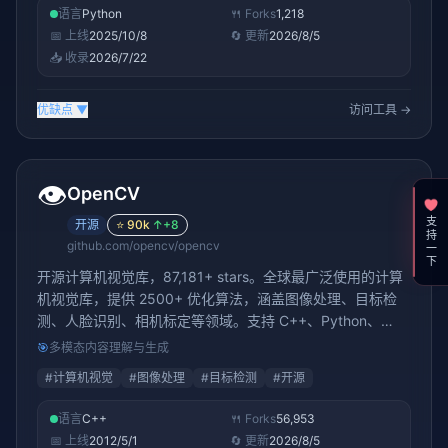
语言
Python
🍴 Forks
1,218
📅 上线
2025/10/8
🔄 更新
2026/8/5
📥 收录
2026/7/22
优缺点
▼
访问工具 →
👁️
OpenCV
支持一下
开源
⭐
90k
↑
+8
github.com/opencv/opencv
开源计算机视觉库，87,181+ stars。全球最广泛使用的计算
机视觉库，提供 2500+ 优化算法，涵盖图像处理、目标检
测、人脸识别、相机标定等领域。支持 C++、Python、
Java，是 AI 视觉应用的基石。
🎯
多模态内容理解与生成
#
计算机视觉
#
图像处理
#
目标检测
#
开源
语言
C++
🍴 Forks
56,953
📅 上线
2012/5/1
🔄 更新
2026/8/5