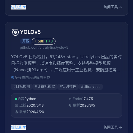
优缺点
▼
访问工具 →
🎯
YOLOv5
开源
⭐
58k
↑
+3
github.com/ultralytics/yolov5
YOLOv5 目标检测，57,248+ stars。Ultralytics 出品的实时
目标检测模型，以速度和精度著称，支持多种模型规模
（Nano 到 XLarge），广泛应用于工业视觉、安防监控等场
景
🎯
多模态内容理解与生成
#
目标检测
#
计算机视觉
#
实时推理
#
Ultralytics
语言
Python
🍴 Forks
17,475
📅 上线
2020/5/18
🔄 更新
2026/8/5
📥 收录
2026/4/20
优缺点
▼
访问工具 →