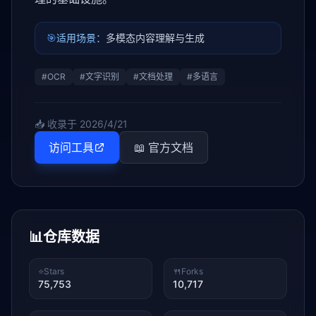
🎯
适用场景：
多模态内容理解与生成
#
OCR
#
文字识别
#
文档处理
#
多语言
📥 收录于
2026/4/21
访问工具
📖 官方文档
📊
仓库数据
⭐
Stars
🍴
Forks
75,753
10,717