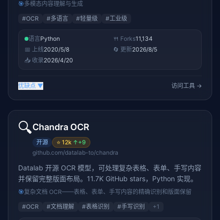
选
🎯
多模态内容理解与生成
#
OCR
#
多语言
#
轻量级
#
工业级
语言
Python
🍴 Forks
11,134
📅 上线
2020/5/8
🔄 更新
2026/8/5
📥 收录
2026/4/20
优缺点
▼
访问工具 →
🔍
Chandra OCR
开源
⭐
12k
↑
+9
github.com/datalab-to/chandra
Datalab 开源 OCR 模型，可处理复杂表格、表单、手写内容
并保留完整版面布局。11.7K GitHub stars，Python 实现。
🎯
复杂文档 OCR——表格、表单、手写内容的精确识别和版面保留
#
OCR
#
文档理解
#
表格识别
#
手写识别
+
1