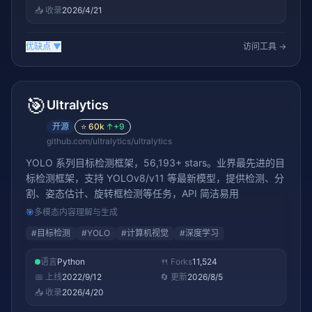
📥 收录
2026/4/21
优缺点
▼
访问工具 →
🎯
Ultralytics
开源
⭐
60k
↑
+9
github.com/ultralytics/ultralytics
YOLO 系列目标检测框架，56,193+ stars。业界最先进的目
标检测框架，支持 YOLOv8/v11 等最新模型，提供检测、分
割、姿态估计、旋转框检测等任务，API 简洁易用
🎯
多模态内容理解与生成
#
目标检测
#
YOLO
#
计算机视觉
#
深度学习
语言
Python
🍴 Forks
11,524
📅 上线
2022/9/12
🔄 更新
2026/8/5
📥 收录
2026/4/20