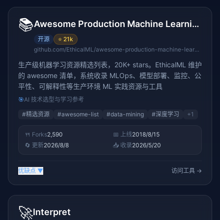
📚
Awesome Production Machine Learning
开源
⭐
21k
github.com/EthicalML/awesome-production-machine-learning
生产级机器学习资源精选列表，20K+ stars。EthicalML 维护
的 awesome 清单，系统收录 MLOps、模型部署、监控、公
平性、可解释性等生产环境 ML 实践资源与工具
🎯
AI 技术选型与学习参考
#
精选资源
#
awesome-list
#
data-mining
#
深度学习
+
1
🍴 Forks
2,590
📅 上线
2018/8/15
🔄 更新
2026/8/8
📥 收录
2026/5/20
优缺点
▼
访问工具 →
🚀
Interpret