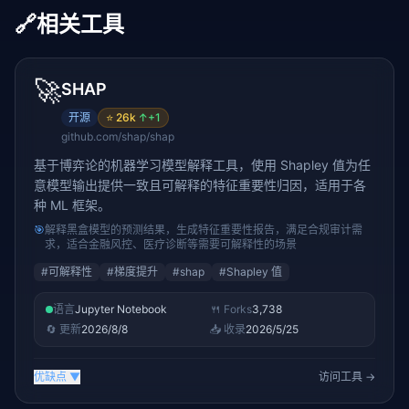
🔗
相关工具
🚀
SHAP
开源
⭐
26k
↑
+1
github.com/shap/shap
基于博弈论的机器学习模型解释工具，使用 Shapley 值为任
意模型输出提供一致且可解释的特征重要性归因，适用于各
种 ML 框架。
🎯
解释黑盒模型的预测结果，生成特征重要性报告，满足合规审计需
求，适合金融风控、医疗诊断等需要可解释性的场景
#
可解释性
#
梯度提升
#
shap
#
Shapley 值
语言
Jupyter Notebook
🍴 Forks
3,738
🔄 更新
2026/8/8
📥 收录
2026/5/25
优缺点
▼
访问工具 →