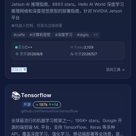
Jetson AI 推理指南，8863 stars。Hello AI World 深度学习
推理网络和深度视觉原型的部署指南，针对 NVIDIA Jetson
平台
🎯
机器人控制、仿真与边缘部署
#
caffe
#
计算机视觉
#
深度学习
#
digits
+
1
语言
C++
🍴 Forks
3,109
🔄 更新
2026/8/8
📥 收录
2026/5/7
优缺点
▼
访问工具 →
📚
Tensorflow
开源
⭐
197k
↑
+14
github.com/tensorflow/tensorflow
全球最流行的机器学习框架之一，195K+ stars。Google 开
源的端到端 ML 平台，支持 TensorFlow、Keras 等多种
API，覆盖深度学习、强化学习、移动端部署等全场景，是