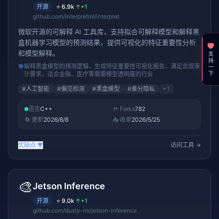
开源
⭐
6.9k
↑
+1
github.com/interpretml/interpret
微软开源的可解释 AI 工具库，支持拟合可解释模型和解释黑
盒机器学习模型的预测结果，提供可视化的特征重要性分析
和模型解释。
支持一下
🎯
解释黑盒模型的预测逻辑，生成特征重要性可视化报告，满足合规审
计要求，适合金融、医疗等需要模型透明度的行业
#
人工智能
#
偏见检测
#
黑盒模型
#
差分隐私
+
1
语言
C++
🍴 Forks
782
🔄 更新
2026/8/8
📥 收录
2026/5/25
优缺点
▼
访问工具 →
🎨
Jetson Inference
开源
⭐
9.0k
↑
+1
github.com/dusty-nv/jetson-inference