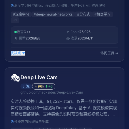
AI 工程师的必备工具
🎯
深度学习模型训练、移动端 AI 部署、生产环境 ML 推理服务
#
深度学习
#
deep-neural-networks
#
分布式
#
机器学习
+
1
语言
C++
🍴 Forks
75,926
🔄 更新
2026/8/8
📥 收录
2026/4/11
优缺点
▼
访问工具 →
🎭
Deep Live Cam
开源
⭐
96k
↑
+6
github.com/hacksider/Deep-Live-Cam
实时人脸替换工具，91,252+ stars。仅需一张照片即可实现
实时视频换脸和一键视频 Deepfake，基于 AI 视觉模型实现
高精度面部替换。支持摄像头实时预览和离线视频处理，是
AI 换脸领域最受欢迎的开源项目。
🎯
多模态内容理解与生成