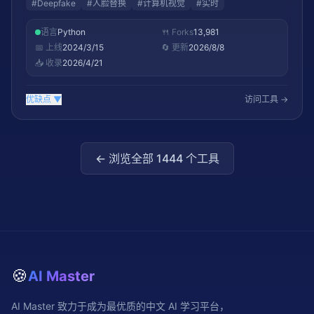
#
Deepfake
#
人脸替换
#
计算机视觉
#
实时
语言
Python
🍴 Forks
13,981
📅 上线
2024/3/15
🔄 更新
2026/8/8
📥 收录
2026/4/21
优缺点
▼
访问工具 →
← 浏览全部
1444
个工具
🍪
AI Master
AI Master 致力于成为最优质的中文 AI 学习平台，