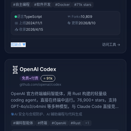
热门开源方案
#
自主编程
#
软件开发
#
Docker
#
71k stars
语言
TypeScript
🍴 Forks
10,809
📅 上线
2024/11/1
🔄 更新
2026/8/10
📥 收录
2026/4/15
优缺点
▼
访问工具 →
🧬
OpenAI Codex
免费+付费
⭐
91k
github.com/openai/codex
OpenAI 官方终端编码智能体，用 Rust 构建的轻量级
coding agent，直接在终端中运行。76,900+ stars，支持
GPT-4o/o3/o4mini 等多种模型。与 Claude Code 直接竞
争，提供终端会话式编码体验——可以读取项目上下文、编
🎯
AI 安全与合规防护、AI 辅助编程与代码生成
写代码、运行测试、修复 Bug、提交 PR。支持沙箱模式安全
#
编码智能体
#
终端
#
OpenAI
#
Rust
+
1
执行代码，是 2026 年「Agentic Coding」领域的核心选手