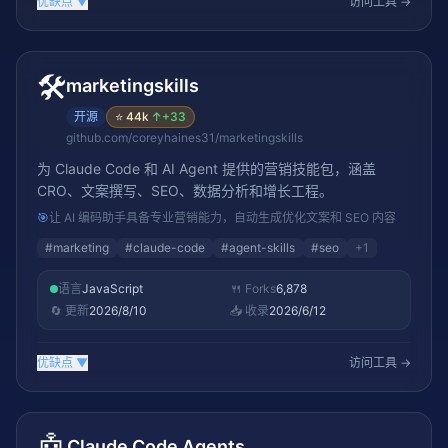
优缺点
▼
访问工具 →
🛠️
marketingskills
开源
⭐
44k
↑
+33
github.com/coreyhaines31/marketingskills
为 Claude Code 和 AI Agent 提供的营销技能包，涵盖
CRO、文案撰写、SEO、数据分析和增长工程。
🎯
让 AI 编码助手具备专业营销能力，自动生成优化文案和 SEO 内容
#
marketing
#
claude-code
#
agent-skills
#
seo
+
1
语言
JavaScript
🍴 Forks
6,878
🔄 更新
2026/8/10
📥 收录
2026/6/12
优缺点
▼
访问工具 →
Claude Code Agents