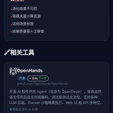
进化结果不可控
•
需要大量计算资源
•
适用场景有限
•
结果质量需人工审查
•
🔗
相关工具
🙌
OpenHands
开源
⭐
84k
↑
+17
github.com/OpenHands/OpenHands
开源 AI 软件开发 Agent（前身为 OpenDevin），接收自然
语言任务后自主完成编码、调试和测试全流程。支持多种
LLM 后端、Docker 沙箱隔离执行、Web UI 和 API 多种交互
方式。71,000+ stars，是 SWE-bench 等编程基准测试中的
🎯
智能对话与 AI 应用