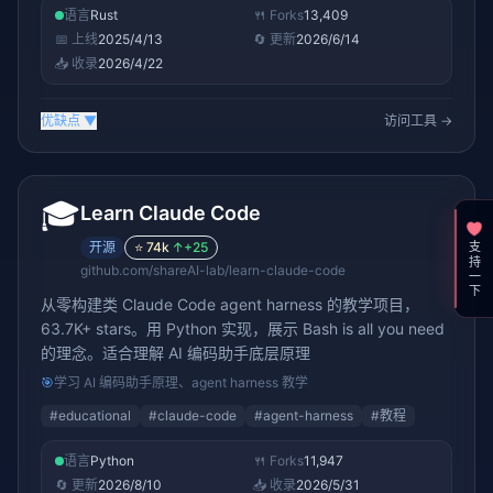
之一
语言
Rust
🍴 Forks
13,409
📅 上线
2025/4/13
🔄 更新
2026/6/14
📥 收录
2026/4/22
优缺点
▼
访问工具 →
🎓
Learn Claude Code
开源
⭐
74k
↑
+25
支持一下
github.com/shareAI-lab/learn-claude-code
从零构建类 Claude Code agent harness 的教学项目，
63.7K+ stars。用 Python 实现，展示 Bash is all you need
的理念。适合理解 AI 编码助手底层原理
🎯
学习 AI 编码助手原理、agent harness 教学
#
educational
#
claude-code
#
agent-harness
#
教程
语言
Python
🍴 Forks
11,947
🔄 更新
2026/8/10
📥 收录
2026/5/31