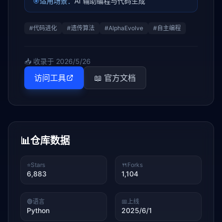
🎯
适用场景：
AI 辅助编程与代码生成
#
代码进化
#
遗传算法
#
AlphaEvolve
#
自主编程
📥 收录于
2026/5/26
访问工具
📖 官方文档
📊
仓库数据
⭐
Stars
🍴
Forks
6,883
1,104
🟢
语言
📅
上线
Python
2025/6/1