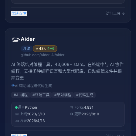
优缺点
▼
访问工具 →
✏️
Aider
开源
⭐
48k
↑
+6
github.com/Aider-AI/aider
AI 终端结对编程工具，43,608+ stars。在终端中与 AI 协作
编程，支持多种编程语言和大型代码库，自动编辑文件并跟
踪变更
🎯
AI 辅助编程与代码生成
#
AI 编程
#
终端工具
#
结对编程
#
代码生成
语言
Python
🍴 Forks
4,831
📅 上线
2023/5/10
🔄 更新
2026/8/10
📥 收录
2026/4/13