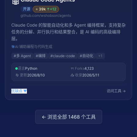
🤖
开源
⭐
39k
↑
+12
github.com/wshobson/agents
Claude Code 的智能自动化和多 Agent 编排框架，支持复杂
任务的分解、并行执行和结果整合，是 AI 编码的高级编排
层。
🎯
AI 辅助编程与代码生成
#
多 Agent
#
编排
#
claude-code
#
自动化
+
1
语言
Python
🍴 Forks
4,123
🔄 更新
2026/8/10
📥 收录
2026/5/11
优缺点
▼
访问工具 →
← 浏览全部
1468
个工具