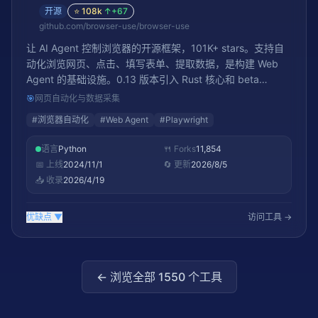
开源
⭐
108k
↑
+67
github.com/browser-use/browser-use
让 AI Agent 控制浏览器的开源框架，101K+ stars。支持自
动化浏览网页、点击、填写表单、提取数据，是构建 Web
Agent 的基础设施。0.13 版本引入 Rust 核心和 beta
agent。
🎯
网页自动化与数据采集
#
浏览器自动化
#
Web Agent
#
Playwright
语言
Python
🍴 Forks
11,854
📅 上线
2024/11/1
🔄 更新
2026/8/5
📥 收录
2026/4/19
优缺点
▼
访问工具 →
← 浏览全部
1550
个工具