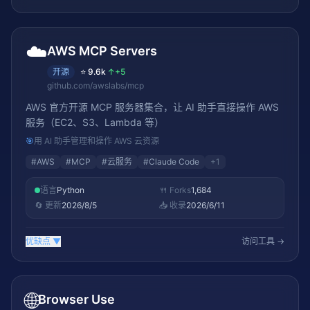
☁️
AWS MCP Servers
开源
⭐
9.6k
↑
+5
github.com/awslabs/mcp
AWS 官方开源 MCP 服务器集合，让 AI 助手直接操作 AWS
服务（EC2、S3、Lambda 等）
🎯
用 AI 助手管理和操作 AWS 云资源
#
AWS
#
MCP
#
云服务
#
Claude Code
+
1
语言
Python
🍴 Forks
1,684
🔄 更新
2026/8/5
📥 收录
2026/6/11
优缺点
▼
访问工具 →
🌐
Browser Use