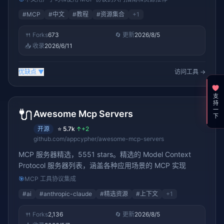
#
MCP
#
中文
#
教程
#
资源集合
+
1
🍴 Forks
673
🔄 更新
2026/8/5
📥 收录
2026/6/11
优缺点
▼
访问工具 →
支持一下
🔌
Awesome Mcp Servers
开源
⭐
5.7k
↑
+2
github.com/appcypher/awesome-mcp-servers
MCP 服务器精选，5551 stars。精选的 Model Context
Protocol 服务器列表，涵盖各种应用场景的 MCP 实现
🎯
MCP 工具协议集成
#
ai
#
anthropic-claude
#
精选资源
#
上下文
+
1
🍴 Forks
2,136
🔄 更新
2026/8/5