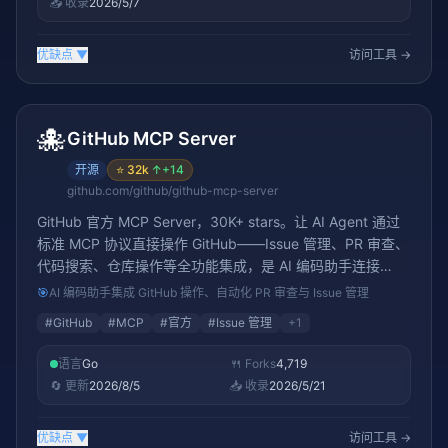
📥 收录
2026/5/7
优缺点
▼
访问工具 →
🐙
GitHub MCP Server
开源
⭐
32k
↑
+14
github.com/github/github-mcp-server
GitHub 官方 MCP Server，30K+ stars。让 AI Agent 通过
标准 MCP 协议直接操作 GitHub——Issue 管理、PR 审查、
代码搜索、仓库操作等全功能集成，是 AI 编码助手连接
GitHub 生态的官方桥梁
🎯
AI 编码助手集成 GitHub 操作、自动化 PR 审查与 Issue 管理
#
GitHub
#
MCP
#
官方
#
Issue 管理
+
1
语言
Go
🍴 Forks
4,719
🔄 更新
2026/8/5
📥 收录
2026/5/21
优缺点
▼
访问工具 →