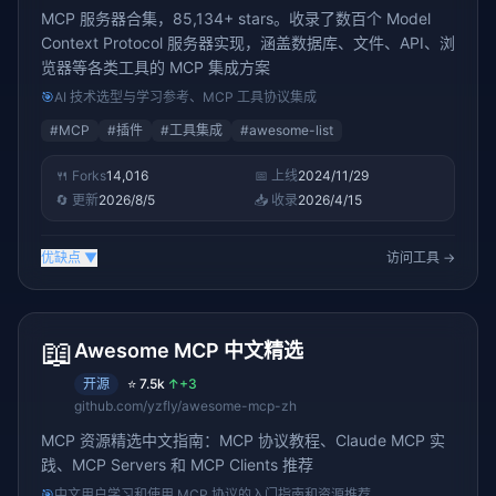
MCP 服务器合集，85,134+ stars。收录了数百个 Model
Context Protocol 服务器实现，涵盖数据库、文件、API、浏
览器等各类工具的 MCP 集成方案
🎯
AI 技术选型与学习参考、MCP 工具协议集成
#
MCP
#
插件
#
工具集成
#
awesome-list
🍴 Forks
14,016
📅 上线
2024/11/29
🔄 更新
2026/8/5
📥 收录
2026/4/15
优缺点
▼
访问工具 →
📖
Awesome MCP 中文精选
开源
⭐
7.5k
↑
+3
github.com/yzfly/awesome-mcp-zh
MCP 资源精选中文指南：MCP 协议教程、Claude MCP 实
践、MCP Servers 和 MCP Clients 推荐
🎯
中文用户学习和使用 MCP 协议的入门指南和资源推荐