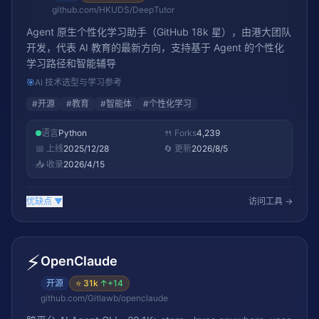
github.com/HKUDS/DeepTutor
Agent 原生个性化学习助手（GitHub 18k 星），由港大团队
开发，代表 AI 教育的最新方向，支持基于 Agent 的个性化
学习路径和智能辅导
🎯
AI 技术选型与学习参考
#
开源
#
教育
#
智能体
#
个性化学习
语言
Python
🍴 Forks
4,239
📅 上线
2025/12/28
🔄 更新
2026/8/5
📥 收录
2026/4/15
优缺点
▼
访问工具 →
⚡
OpenClaude
开源
⭐
31k
↑
+14
github.com/Gitlawb/openclaude