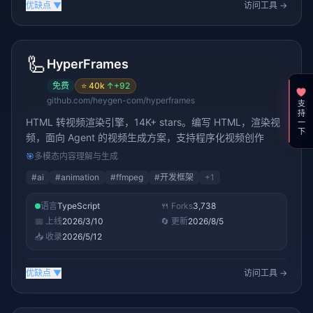
优缺点
▼
访问工具 →
🦾
HyperFrames
免费
⭐
40k
↑
+92
github.com/heygen-com/hyperframes
支持一下
HTML 转视频渲染引擎，14K+ stars。编写 HTML，渲染视
频，面向 Agent 的视频生成方案，支持程序化视频创作
🎯
多模态内容理解与生成
#
ai
#
animation
#
ffmpeg
#
开发框架
+
1
语言
TypeScript
🍴 Forks
3,738
📅 上线
2026/3/10
🔄 更新
2026/8/5
📥 收录
2026/5/12
优缺点
▼
访问工具 →