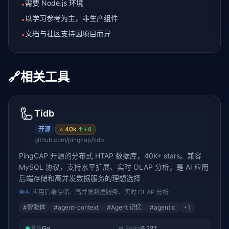
需要 Node.js 环境
•
以学习参考为主，非生产组件
•
文档与社区支持因项目而异
•
🔗
相关工具
🦾
Tidb
开源
⭐
40k
↑
+4
github.com/pingcap/tidb
PingCAP 开源的分布式 HTAP 数据库，40K+ stars。兼容
MySQL 协议，支持水平扩展、实时 OLAP 分析，是 AI 应用
后端存储和高并发数据服务的理想选择
🎯
AI 应用后端存储、高并发数据服务、实时 OLAP 分析
#
智能体
#
agent-context
#
Agent 记忆
#
agentic
+
1
语言
Go
🍴 Forks
6,227