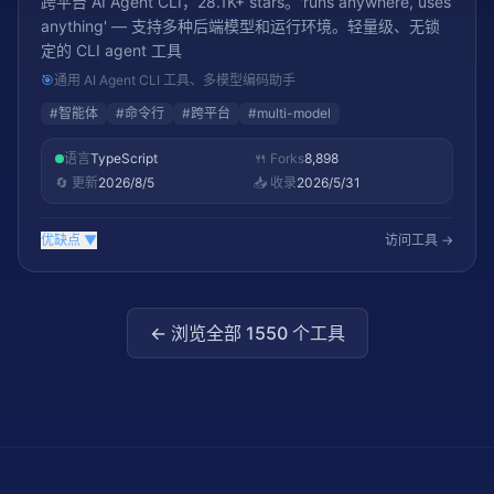
跨平台 AI Agent CLI，28.1K+ stars。'runs anywhere, uses
anything' — 支持多种后端模型和运行环境。轻量级、无锁
定的 CLI agent 工具
🎯
通用 AI Agent CLI 工具、多模型编码助手
#
智能体
#
命令行
#
跨平台
#
multi-model
语言
TypeScript
🍴 Forks
8,898
🔄 更新
2026/8/5
📥 收录
2026/5/31
优缺点
▼
访问工具 →
← 浏览全部
1550
个工具