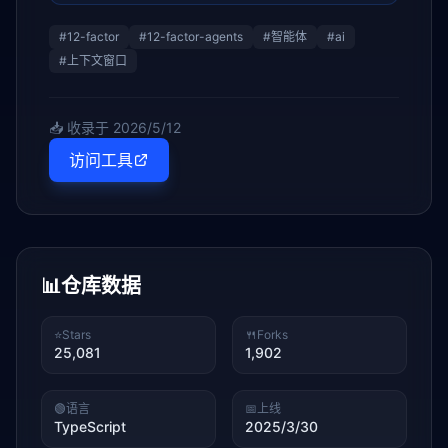
#
12-factor
#
12-factor-agents
#
智能体
#
ai
#
上下文窗口
📥 收录于
2026/5/12
访问工具
📊
仓库数据
⭐
Stars
🍴
Forks
25,081
1,902
🟢
语言
📅
上线
TypeScript
2025/3/30