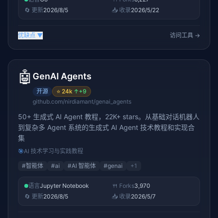
🔄 更新
2026/8/5
📥 收录
2026/5/22
优缺点
▼
访问工具 →
🤖
GenAI Agents
开源
⭐
24k
↑
+9
github.com/nirdiamant/genai_agents
50+ 生成式 AI Agent 教程，22K+ stars。从基础对话机器人
到复杂多 Agent 系统的生成式 AI Agent 技术教程和实现合
集
🎯
AI 技术学习与实践教程
#
智能体
#
ai
#
AI 智能体
#
genai
+
1
语言
Jupyter Notebook
🍴 Forks
3,970
🔄 更新
2026/8/5
📥 收录
2026/5/7