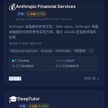
💰
Anthropic Financial Services
开源
⭐
34k
↑
+13
github.com/anthropics/financial-services
Anthropic 金融服务参考实现，26K+ stars。Anthropic 构建
金融服务应用的参考实现方案，展示 Claude 在金融领域的
应用
🎯
金融 AI 应用与量化分析
#
financial-services
#
claude
#
Anthropic
#
智能体
+
1
语言
Python
🍴 Forks
5,037
🔄 更新
2026/8/5
📥 收录
2026/5/10
优缺点
▼
访问工具 →
🎓
DeepTutor
开源
⭐
32k
↑
+110