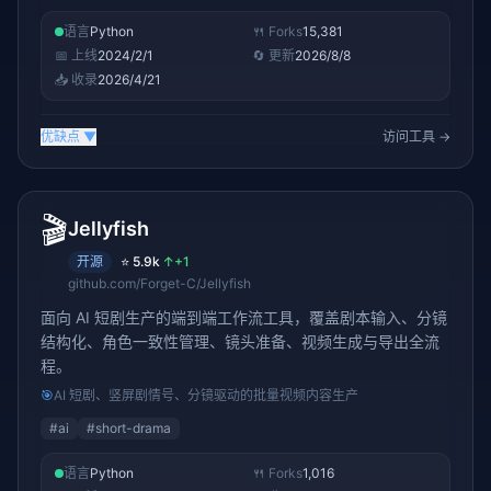
语言
Python
🍴 Forks
15,381
📅 上线
2024/2/1
🔄 更新
2026/8/8
📥 收录
2026/4/21
优缺点
▼
访问工具 →
🎬
Jellyfish
开源
⭐
5.9k
↑
+1
github.com/Forget-C/Jellyfish
面向 AI 短剧生产的端到端工作流工具，覆盖剧本输入、分镜
结构化、角色一致性管理、镜头准备、视频生成与导出全流
程。
🎯
AI 短剧、竖屏剧情号、分镜驱动的批量视频内容生产
#
ai
#
short-drama
语言
Python
🍴 Forks
1,016