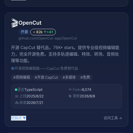
🎬
OpenCut
开源
⭐
82k
↑
+41
github.com/OpenCut-app/OpenCut
开源 CapCut 替代品，76K+ stars。提供专业级视频编辑能
力，完全开源免费。支持多轨道编辑、特效、转场、音频处
理等功能。
🎯
开源视频编辑器——CapCut 免费替代品
#
视频编辑
#
开源 CapCut
#
多媒体
#
免费
语言
TypeScript
🍴 Forks
8,074
📅 上线
2025/6/22
🔄 更新
2026/8/8
📥 收录
2026/7/21
优缺点
▼
访问工具 →