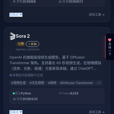
🔄 更新
2026/8/8
📥 收录
2026/6/12
优缺点
▼
访问工具 →
🎬
Sora 2
付费
⭐
83k
支持一下
openai.com/sora
OpenAI 的旗舰级视频生成模型，基于 Diffusion
Transformer 架构。支持最长 60 秒视频生成，在物理模拟
（流体、光影、碰撞）方面表现卓越。通过 ChatGPT
Plus/Pro 订阅可用，是 2026 年质量最高的文生视频模型。
🎯
多模态内容理解与生成
#
视频生成
#
文生视频
#
商用
#
Diffusion Transformer
+
1
语言
Python
🍴 Forks
9,535
📥 收录
2026/4/22
优缺点
▼
访问工具 →