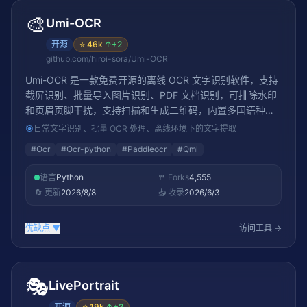
🎨
Umi-OCR
开源
⭐
46k
↑
+2
github.com/hiroi-sora/Umi-OCR
Umi-OCR 是一款免费开源的离线 OCR 文字识别软件，支持
截屏识别、批量导入图片识别、PDF 文档识别，可排除水印
和页眉页脚干扰，支持扫描和生成二维码，内置多国语种识
别库。44K+ stars。
🎯
日常文字识别、批量 OCR 处理、离线环境下的文字提取
#
Ocr
#
Ocr-python
#
Paddleocr
#
Qml
语言
Python
🍴 Forks
4,555
🔄 更新
2026/8/8
📥 收录
2026/6/3
优缺点
▼
访问工具 →
🎭
LivePortrait
开源
⭐
19k
↑
+2