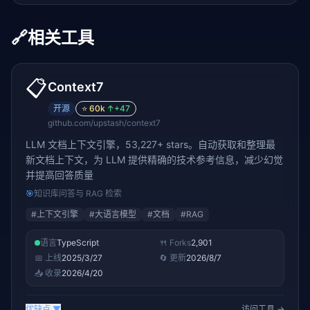
🔗
相关工具
📋
Context7
开源
⭐
60k
↑
+47
github.com/upstash/context7
LLM 文档上下文引擎，53,227+ stars。自动获取和整理最
新文档上下文，为 LLM 提供精确的技术参考信息，减少幻觉
并提高回答质量
🎯
知识库问答与 RAG 检索
#
上下文引擎
#
大语言模型
#
文档
#
RAG
语言
TypeScript
🍴 Forks
2,901
📅 上线
2025/3/27
🔄 更新
2026/8/7
📥 收录
2026/4/20
优缺点
▼
访问工具 →