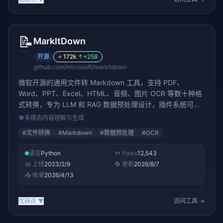
📝
MarkItDown
开源
⭐
172k
↑
+258
github.com/microsoft/markitdown
微软开源的通用文件转 Markdown 工具，支持 PDF、
Word、PPT、Excel、HTML、音频、图片 OCR 等数十种格
式转换，专为 LLM 和 RAG 数据预处理设计，插件系统可扩
展，MIT 协议
🎯
多模态内容理解与生成
#
文件转换
#
Markdown
#
数据预处理
#
OCR
语言
Python
🍴 Forks
12,543
📅 上线
2023/2/9
🔄 更新
2026/8/7
📥 收录
2026/4/13
优缺点
▼
访问工具 →