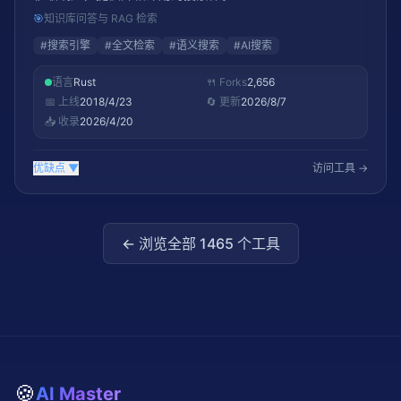
🎯
知识库问答与 RAG 检索
#
搜索引擎
#
全文检索
#
语义搜索
#
AI搜索
语言
Rust
🍴 Forks
2,656
📅 上线
2018/4/23
🔄 更新
2026/8/7
📥 收录
2026/4/20
优缺点
▼
访问工具 →
← 浏览全部
1465
个工具
🍪
AI Master