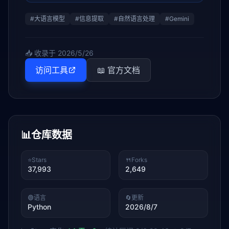
#
大语言模型
#
信息提取
#
自然语言处理
#
Gemini
📥 收录于
2026/5/26
访问工具
📖 官方文档
📊
仓库数据
⭐
Stars
🍴
Forks
37,993
2,649
🟢
语言
🔄
更新
Python
2026/8/7