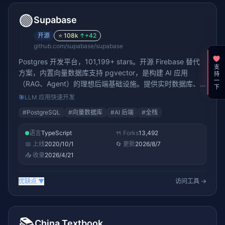
🟢
Supabase
开源
⭐
108k
↑
+42
github.com/supabase/supabase
Postgres 开发平台，101,199+ stars。开源 Firebase 替代
支持一下
方案，内置向量数据库支持 pgvector，是构建 AI 应用
（RAG、Agent）的理想后端基础设施。提供实时数据库、
认证、存储、Edge Functions 等全栈能力。
🎯
LLM 应用快速开发
#
PostgreSQL
#
向量数据库
#
AI 后端
#
全栈
语言
TypeScript
🍴 Forks
13,492
📅 上线
2020/10/1
🔄 更新
2026/8/7
📥 收录
2026/4/21
优缺点
▼
访问工具 →
📚
China Textbook