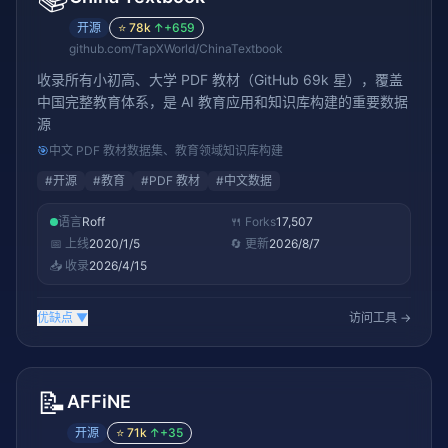
开源
⭐
78k
↑
+659
github.com/TapXWorld/ChinaTextbook
收录所有小初高、大学 PDF 教材（GitHub 69k 星），覆盖
中国完整教育体系，是 AI 教育应用和知识库构建的重要数据
源
🎯
中文 PDF 教材数据集、教育领域知识库构建
#
开源
#
教育
#
PDF 教材
#
中文数据
语言
Roff
🍴 Forks
17,507
📅 上线
2020/1/5
🔄 更新
2026/8/7
📥 收录
2026/4/15
优缺点
▼
访问工具 →
📝
AFFiNE
开源
⭐
71k
↑
+35