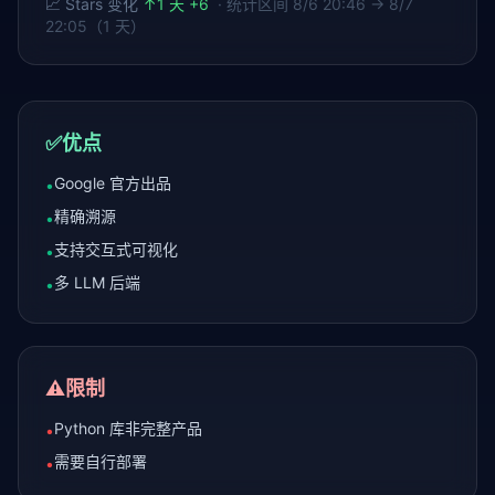
📈 Stars 变化
↑
1 天 +6
· 统计区间
8/6 20:46 → 8/7
22:05（1 天）
✅
优点
Google 官方出品
•
精确溯源
•
支持交互式可视化
•
多 LLM 后端
•
⚠️
限制
Python 库非完整产品
•
需要自行部署
•