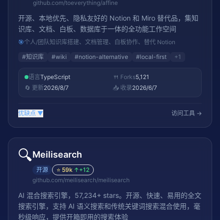
github.com/toeverything/affine
开源、本地优先、隐私友好的 Notion 和 Miro 替代品，集知
识库、文档、白板、数据库于一体的全功能工作空间
🎯
个人/团队知识库搭建、文档管理、白板协作、替代 Notion
#
知识库
#
wiki
#
notion-alternative
#
local-first
+
1
语言
TypeScript
🍴 Forks
5,121
🔄 更新
2026/8/7
📥 收录
2026/6/7
优缺点
▼
访问工具 →
🔍
Meilisearch
开源
⭐
59k
↑
+12
github.com/meilisearch/meilisearch
AI 混合搜索引擎，57,234+ stars。开源、快速、易用的全文
搜索引擎，支持 AI 语义搜索和传统关键词搜索混合使用，毫
秒级响应，提供开箱即用的搜索体验