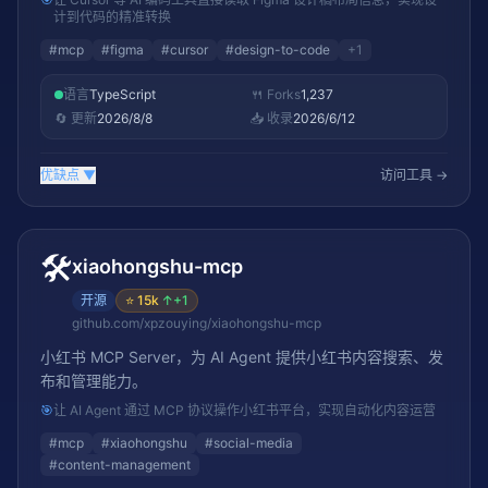
计到代码的精准转换
#
mcp
#
figma
#
cursor
#
design-to-code
+
1
语言
TypeScript
🍴 Forks
1,237
🔄 更新
2026/8/8
📥 收录
2026/6/12
优缺点
▼
访问工具 →
🛠️
xiaohongshu-mcp
开源
⭐
15k
↑
+1
github.com/xpzouying/xiaohongshu-mcp
小红书 MCP Server，为 AI Agent 提供小红书内容搜索、发
布和管理能力。
🎯
让 AI Agent 通过 MCP 协议操作小红书平台，实现自动化内容运营
#
mcp
#
xiaohongshu
#
social-media
#
content-management