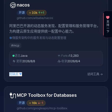
🍪
nacos
开源
⭐
33k
↑
+1
github.com/alibaba/nacos
支持一下
阿里巴巴开源的动态服务发现、配置管理和服务管理平台，
为构建云原生应用提供统一配置中心能力。
🎯
微服务架构中的服务发现与动态配置管理
#
mcp
语言
Java
🍴 Forks
13,283
🔄 更新
2026/8/8
📥 收录
2026/6/4
优缺点
▼
访问工具 →
🔌
MCP Toolbox for Databases
开源
⭐
16k
↓
-1
github.com/googleapis/mcp-toolbox