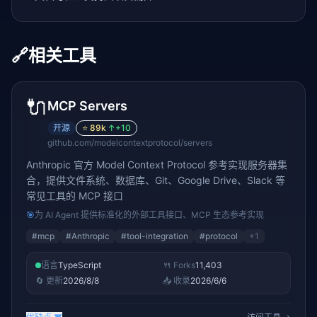
🔗
相关工具
🔌
MCP Servers
开源
⭐
89k
↑
+10
github.com/modelcontextprotocol/servers
Anthropic 官方 Model Context Protocol 参考实现服务器集
合，提供文件系统、数据库、Git、Google Drive、Slack 等
常见工具的 MCP 接口
🎯
为 AI Agent 提供标准化的外部工具接口、MCP 生态参考实现
#
mcp
#
Anthropic
#
tool-integration
#
protocol
+
1
语言
TypeScript
🍴 Forks
11,403
🔄 更新
2026/8/8
📥 收录
2026/6/6