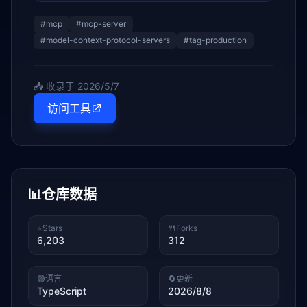
#
mcp
#
mcp-server
#
model-context-protocol-servers
#
tag-production
📥 收录于
2026/5/7
访问工具
📊
仓库数据
⭐
Stars
🍴
Forks
6,203
312
🟢
语言
🔄
更新
TypeScript
2026/8/8