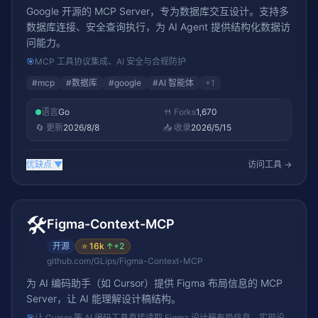
Google 开源的 MCP Server，专为数据库交互设计。支持多
数据库连接、安全查询执行，为 AI Agent 提供结构化数据访
问能力。
🎯
MCP 工具协议集成、AI 安全与合规防护
#
mcp
#
数据库
#
google
#
AI 智能体
+
1
语言
Go
🍴 Forks
1,670
🔄 更新
2026/8/8
📥 收录
2026/5/15
优缺点
▼
访问工具 →
🛠️
Figma-Context-MCP
开源
⭐
16k
↑
+2
github.com/GLips/Figma-Context-MCP
为 AI 编码助手（如 Cursor）提供 Figma 布局信息的 MCP
Server，让 AI 能理解设计稿结构。
🎯
让 Cursor 等 AI 编码工具直接读取 Figma 设计稿布局信息，实现设