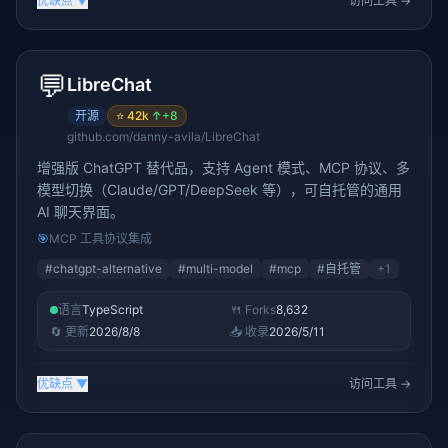
优缺点
▼
访问工具 →
💬
LibreChat
开源
⭐
42k
↑
+8
github.com/danny-avila/LibreChat
增强版 ChatGPT 替代品，支持 Agent 模式、MCP 协议、多
模型切换（Claude/GPT/DeepSeek 等），可自托管的通用
AI 聊天界面。
🎯
MCP 工具协议集成
#
chatgpt-alternative
#
multi-model
#
mcp
#
自托管
+
1
语言
TypeScript
🍴 Forks
8,632
🔄 更新
2026/8/8
📥 收录
2026/5/11
优缺点
▼
访问工具 →