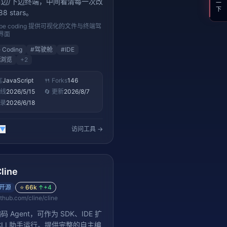
右边/下边终端，中间看清每一次改
8 stars。
ibe coding 提供可视化的文件与终端驾
界面
e Coding
#
驾驶舱
#
IDE
浏览
+
2
言
JavaScript
🍴 Forks
146
上线
2026/5/15
🔄 更新
2026/8/7
收录
2026/6/18
▼
访问工具 →
line
开源
⭐
66k
↑
+4
ithub.com/cline/cline
 Agent，可作为 SDK、IDE 扩
CLI 助手运行。提供完整的自主编