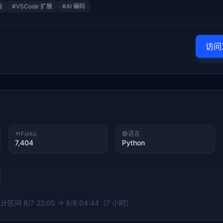
端
#
VSCode 扩展
#
AI 编码
访问
🍴
Forks
🟢
语言
7,404
Python
 统计区间
8/7 22:05 → 8/8 04:44（7 小时）