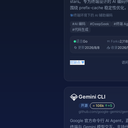
stars。专为终端设计的 AI 编码
围绕 prefix-cache 稳定性优化
期运行保持上下文，是 DeepSee
🎯
终端环境下的 AI 辅助编码
态的编码工具
#
AI 编码
#
DeepSeek
#
终端 Ag
#
代码生成
语言
Go
🍴 Forks
2,118
🔄 更新
2026/8/8
📥 收录
2026/
优缺点
▼
访问
💎
Gemini CLI
开源
⭐
106k
↑
+5
github.com/google-gemini/gemi
Google 官方命令行 AI Agent
终端与 Gemini 模型交互。支持