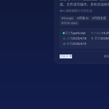
成、文件读写操作、多轮对话和
下文理解，无需离开命令行即可
🎯
AI 辅助编程与代码生成
程辅助。101,000+ stars，是 Ge
#
Google
#
终端 AI
#
代码生成
生态开发者在终端的首选 AI 工具
#
101k stars
语言
TypeScript
🍴 Forks
14,4
📅 上线
2025/4/18
🔄 更新
2026/
📥 收录
2026/4/15
优缺点
▼
访问