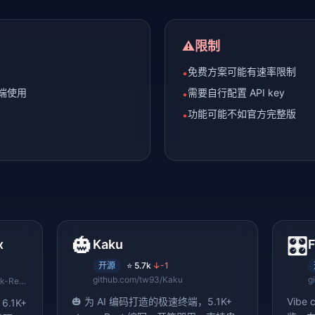
⚠️
限制
免费方案可能有速率限制
•
多端使用
需要自行配置 API key
•
功能可能不如官方完整版
•
🎃
🎛️
x
Kaku
开源
⭐
5.7k
↓
-1
github.com/tw93/Kaku
g
github.com/esengine/DeepSeek-Reasonix
🎃 为 AI 编码打造的极速终端，5.1K+
Vib
6.1K+