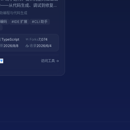
力——从代码生成、调试到修复，
I 编码助手领域的标杆项目。62K+
 辅助编程与代码生成
编码
#
IDE 扩展
#
CLI 助手
K
言
TypeScript
🍴 Forks
7,074
更新
2026/8/8
📥 收录
2026/6/4
▼
访问工具 →