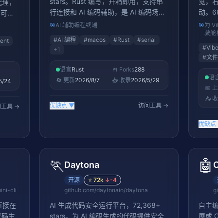
stars。Rust 编写，开箱即用，支持串
览，
代理，
行连接和 AI 编码辅助，是 AI 编码场景
动。68
，可长
的新一代终端
k 生
🎯
AI 辅助编程终端
🎯
为 V
驶舱
#
AI 编程
#
macos
#
Rust
#
serial
ent
#
Vib
+
1
#
文件
语言
Rust
🍴 Forks
288
语
🔄 更新
2026/8/7
📥 收录
2026/5/29
5/24
📅 
📥 
优缺点
▼
访问工具 →
工具 →
优缺点
🏃
🤖
Daytona
C
开源
⭐
72k
↓
-4
ni-cli
github.com/daytonaio/daytona
g
，直接在
AI 生成代码安全运行平台，72,368+
自主编码
代码生
stars。为 AI 编码生成的代码提供安全
展或 