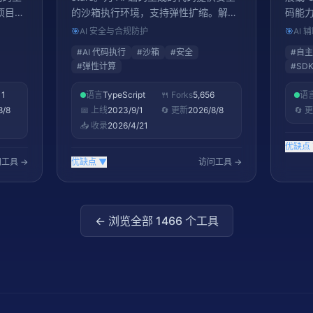
项目上
的沙箱执行环境，支持弹性扩缩。解决
码能
完成编
AI 生成代码「敢生成不敢跑」的核心痛
是 A
🎯
AI 安全与合规防护
🎯
AI
mini
点。
stars
#
AI 代码执行
#
沙箱
#
安全
#
自主
#
弹性计算
#
SD
11
语言
TypeScript
🍴 Forks
5,656
语
8/8
📅 上线
2023/9/1
🔄 更新
2026/8/8
🔄 
📥 收录
2026/4/21
优缺点
工具 →
优缺点
▼
访问工具 →
← 浏览全部
1466
个工具