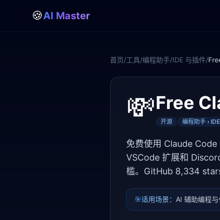
🍪
AI Master
首页
/
工具
/
编程助手
/
IDE 与插件
/
Fre
💸
Free C
开源
编程助手 › ID
免费使用 Claude Co
VSCode 扩展和 Dis
槛。GitHub 8,334 
🎯
适用场景：
AI 辅助编程