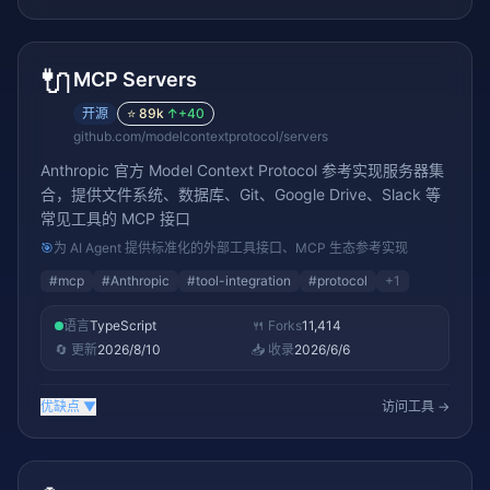
🔌
MCP Servers
开源
⭐
89k
↑
+40
github.com/modelcontextprotocol/servers
Anthropic 官方 Model Context Protocol 参考实现服务器集
合，提供文件系统、数据库、Git、Google Drive、Slack 等
常见工具的 MCP 接口
🎯
为 AI Agent 提供标准化的外部工具接口、MCP 生态参考实现
#
mcp
#
Anthropic
#
tool-integration
#
protocol
+
1
语言
TypeScript
🍴 Forks
11,414
🔄 更新
2026/8/10
📥 收录
2026/6/6
优缺点
▼
访问工具 →