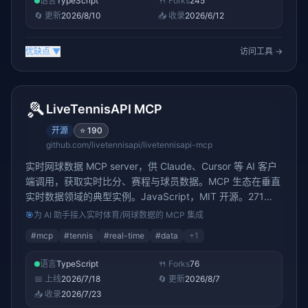
语言
TypeScript
🍴 Forks
245
🔄 更新
2026/8/10
📥 收录
2026/6/12
优缺点
▼
访问工具 →
🎾
LiveTennisAPI MCP
开源
⭐
190
github.com/livetennisapi/livetennisapi-mcp
实时网球数据 MCP server，供 Claude、Cursor 等 AI 客户
端调用，获取实时比分、赛程与球员数据。MCP 生态在垂直
实时数据领域的典型实例。JavaScript，MIT 开源。271
stars。
🎯
为 AI 助手接入实时体育/网球数据的 MCP 集成
#
mcp
#
tennis
#
real-time
#
data
+
1
语言
TypeScript
🍴 Forks
76
📅 上线
2026/7/18
🔄 更新
2026/8/7
📥 收录
2026/7/23