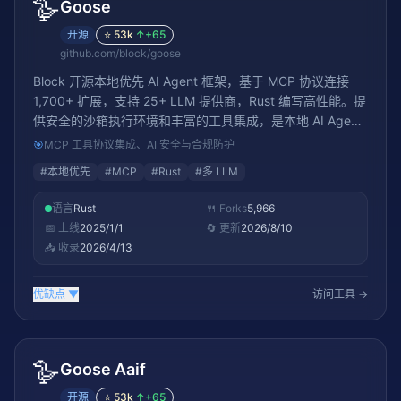
🪿
Goose
开源
⭐
53k
↑
+65
github.com/block/goose
Block 开源本地优先 AI Agent 框架，基于 MCP 协议连接
1,700+ 扩展，支持 25+ LLM 提供商，Rust 编写高性能。提
供安全的沙箱执行环境和丰富的工具集成，是本地 AI Agent
开发的新选择
🎯
MCP 工具协议集成、AI 安全与合规防护
#
本地优先
#
MCP
#
Rust
#
多 LLM
语言
Rust
🍴 Forks
5,966
📅 上线
2025/1/1
🔄 更新
2026/8/10
📥 收录
2026/4/13
优缺点
▼
访问工具 →
🪿
Goose Aaif
开源
⭐
53k
↑
+65