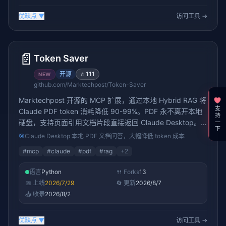
优缺点
▼
访问工具 →
📄
Token Saver
开源
⭐
111
NEW
github.com/Marktechpost/Token-Saver
Marktechpost 开源的 MCP 扩展，通过本地 Hybrid RAG 将
支持一下
Claude PDF token 消耗降低 90-99%。PDF 永不离开本地
硬盘，支持页面引用文档片段直接返回 Claude Desktop。
MIT 许可，单 .mcpb 安装包。
🎯
Claude Desktop 本地 PDF 文档问答，大幅降低 token 成本
#
mcp
#
claude
#
pdf
#
rag
+
2
语言
Python
🍴 Forks
13
📅 上线
2026/7/29
🔄 更新
2026/8/7
📥 收录
2026/8/2
优缺点
▼
访问工具 →