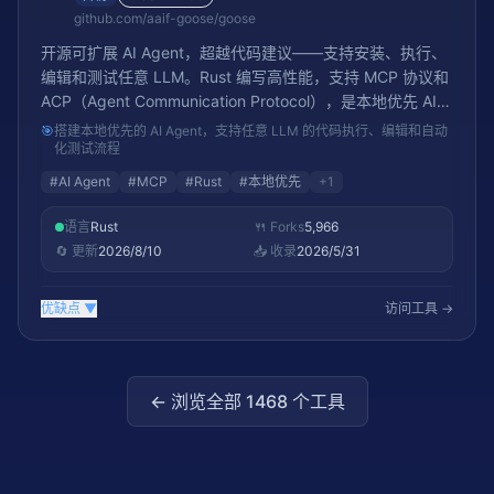
github.com/aaif-goose/goose
开源可扩展 AI Agent，超越代码建议——支持安装、执行、
编辑和测试任意 LLM。Rust 编写高性能，支持 MCP 协议和
ACP（Agent Communication Protocol），是本地优先 AI
Agent 开发的标杆项目。46K+ stars。
🎯
搭建本地优先的 AI Agent，支持任意 LLM 的代码执行、编辑和自动
化测试流程
#
AI Agent
#
MCP
#
Rust
#
本地优先
+
1
语言
Rust
🍴 Forks
5,966
🔄 更新
2026/8/10
📥 收录
2026/5/31
优缺点
▼
访问工具 →
← 浏览全部
1468
个工具