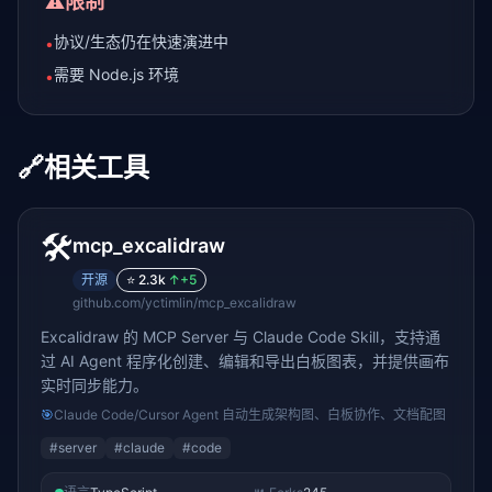
⚠️
限制
协议/生态仍在快速演进中
•
需要 Node.js 环境
•
🔗
相关工具
🛠️
mcp_excalidraw
开源
⭐
2.3k
↑
+5
github.com/yctimlin/mcp_excalidraw
Excalidraw 的 MCP Server 与 Claude Code Skill，支持通
过 AI Agent 程序化创建、编辑和导出白板图表，并提供画布
实时同步能力。
🎯
Claude Code/Cursor Agent 自动生成架构图、白板协作、文档配图
#
server
#
claude
#
code