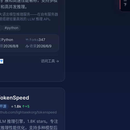
易扩展和高速性能著称，支持多模
署和高并发推理。
大语言模型推理服务——在自有服务器
速搭建轻量高效的 LLM 推理 API。
#
python
言
Python
🍴 Forks
347
更新
2026/8/8
📥 收录
2026/6/9
▼
访问工具 →
TokenSpeed
开源
⭐
1.8k
↑
+5
ithub.com/lightseekorg/tokenspeed
LM 推理引擎，1.8K stars。专注
致推理性能优化，支持多种模型后