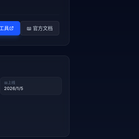
工具
📖 官方文档
📅
上线
2026/1/5