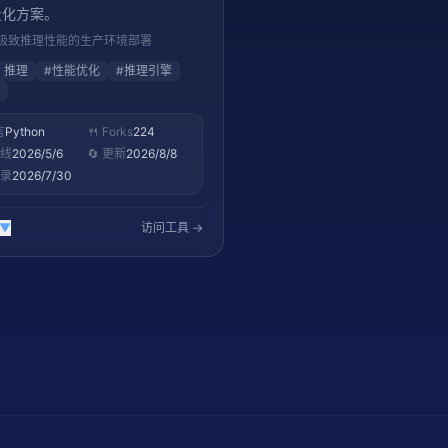
量化方案。
极致推理性能的生产环境部署
M 推理
#
性能优化
#
推理引擎
言
Python
🍴 Forks
224
上线
2026/5/6
🔄 更新
2026/8/8
收录
2026/7/30
▼
访问工具 →