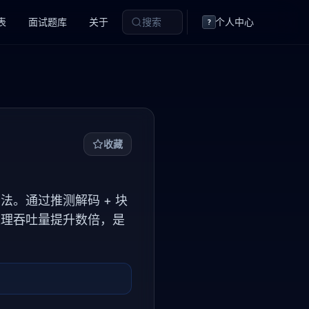
表
面试题库
关于
搜索
个人中心
?
收藏
新型解码方法。通过推测解码 + 块
，将推理吞吐量提升数倍，是