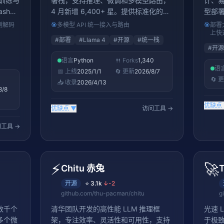
全栈训练与
署栈，支持推理、微调和多模型路由，
计、
ash、
4 月新增 6,400+ 星。提供标准化的
型部
-V4
API 接口和工具链，覆盖从模型加载、
测解码
🎯
多模型 API 统一接入与路由
🎯
部署
速度提
推理服务、微调到评估的全流程，简化
上快
#
部署
#
Llama 4
#
开源
#
统一栈
议，
Llama 系列模型的部署和运维，是
#
开源
Llama 生态的官方基础设施
语言
Python
🍴 Forks
1,340
语
📅 上线
2025/1/1
🔄 更新
2026/8/7
🔄 
📥 收录
2026/4/13
8/8
优缺点
优缺点
▼
访问工具 →
工具 →
⚡
🚀
Chitu 赤兔
开源
⭐
3.1k
↓
-2
github.com/thu-pacman/chitu
g
数千个
清华团队开发的高性能 LLM 推理框
光速 L
多个微
架，专注效率、灵活性和可用性，支持
于极