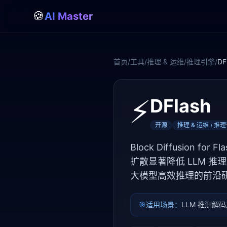
🍪
AI Master
首页
/
工具
/
推理 & 运维
/
推理引擎
/
DF
⚡
DFlash
开源
推理 & 运维 › 推
Block Diffusion f
扩散显著降低 LLM 推理
大模型高效推理的前沿
🎯
适用场景：
LLM 推测解