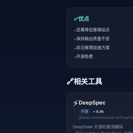
✅
优点
显著降低推理延迟
•
保持输出质量不变
•
前沿推理加速方案
•
开源免费
•
🔗
相关工具
⚡
DeepSpec
开源
⭐
6.9k
github.com/deepseek-ai/DeepS
DeepSeek 开源的推测解码