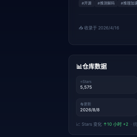
#
开源
#
推测解码
#
推理加
📥 收录于
2026/4/16
📊
仓库数据
⭐
Stars
5,575
🔄
更新
2026/8/8
📈 Stars 变化
↑
10 小时 +2
·