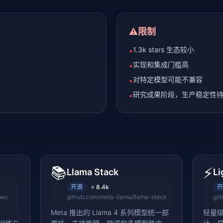
⚠️
限制
1.3k stars 生态较小
•
实现和集成门槛高
•
对特定模型可能不兼容
•
研究成果阶段，生产稳定性
•
📚
⚡
Llama Stack
Li
开源
⭐
8.4k
开
pec
github.com/meta-llama/llama-stack
git
Meta 推出的 Llama 4 系列模型统一部
轻量级