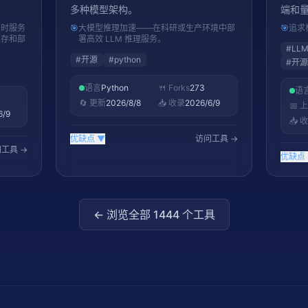
多种模型架构。
端和
同时服务
🎯
大模型推理加速——在科研或生产环境中部
🎯
追求
显存和部
署高效 LLM 推理服务。
#
LL
#
开源
#
python
#
开源
语言
Python
🍴 Forks
273
语
🔄 更新
2026/8/8
📥 收录
2026/6/9
📅 
6/9
📥 
优缺点
▼
访问工具 →
工具 →
优缺点
← 浏览全部
1444
个工具