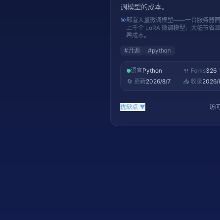
调模型的成本。
🎯
部署大量微调模型——一台服务器
上千个 LoRA 微调模型，大幅节省
署成本。
#
开源
#
python
语言
Python
🍴 Forks
326
🔄 更新
2026/8/7
📥 收录
2026/
优缺点
▼
访问