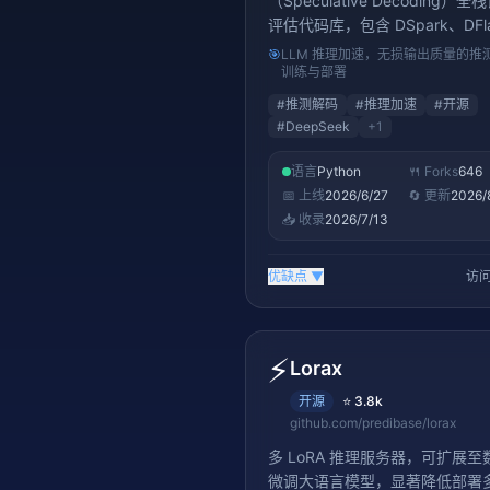
（Speculative Decoding）
评估代码库，包含 DSpark、DFl
Eagle3 三种算法。在 DeepSeek
🎯
LLM 推理加速，无损输出质量的推
上实现 60-85% 的每用户生成
训练与部署
升，输出质量完全一致。MIT 协
#
推测解码
#
推理加速
#
开源
6.5k+ stars。
#
DeepSeek
+
1
语言
Python
🍴 Forks
646
📅 上线
2026/6/27
🔄 更新
2026/
📥 收录
2026/7/13
优缺点
▼
访问
⚡
Lorax
开源
⭐
3.8k
github.com/predibase/lorax
多 LoRA 推理服务器，可扩展至
微调大语言模型，显著降低部署