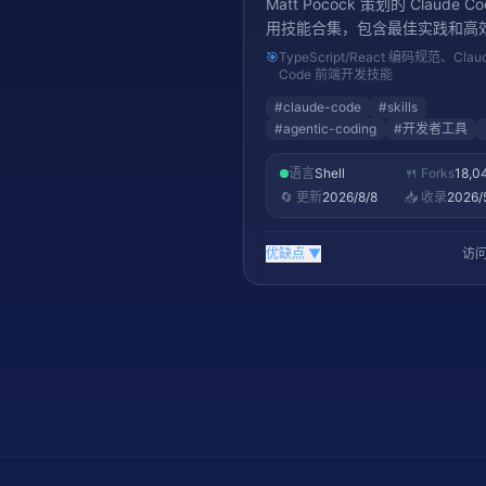
Matt Pocock 策划的 Claude C
用技能合集，包含最佳实践和高
流
🎯
TypeScript/React 编码规范、Clau
Code 前端开发技能
#
claude-code
#
skills
#
agentic-coding
#
开发者工具
语言
Shell
🍴 Forks
18,0
🔄 更新
2026/8/8
📥 收录
2026/
优缺点
▼
访问