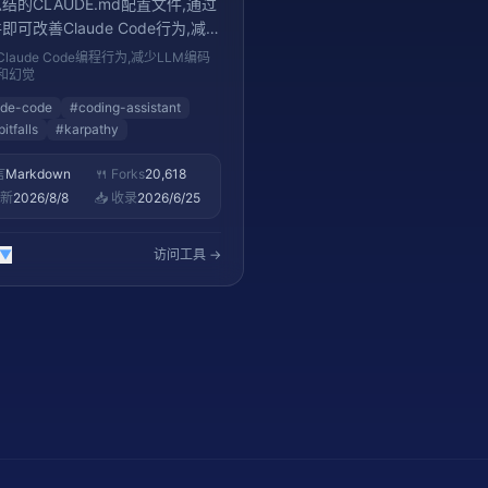
结的CLAUDE.md配置文件,通过
即可改善Claude Code行为,减少
码常见错误和幻觉问题。
laude Code编程行为,减少LLM编码
和幻觉
ude-code
#
coding-assistant
pitfalls
#
karpathy
言
Markdown
🍴 Forks
20,618
更新
2026/8/8
📥 收录
2026/6/25
▼
访问工具 →