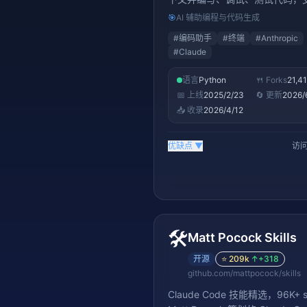
Claude Sonnet/Opus 4 模型，
🎯
AI 辅助编程与代码生成
年最热门的 AI 编码工具之一
#
编码助手
#
终端
#
Anthropic
#
Claude
语言
Python
🍴 Forks
21,4
📅 上线
2025/2/23
🔄 更新
2026/
📥 收录
2026/4/12
优缺点
▼
访问
🛠️
Matt Pocock Skills
开源
⭐
209k
↑
+318
github.com/mattpocock/skills
Claude Code 技能精选，96K+ s