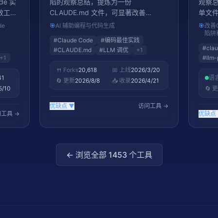
ode 实
陷的观察总结，提炼为一份
观察总
效工作
CLAUDE.md 文件，可显著改善
单文件
Claude Code 的代码生成质量。涵盖常
AI编
de
🎯
AI 辅助编程与代码生成
🎯
改善C
见陷阱识别、最佳编码实践和代码审查
陷阱
#
Claude Code
#
编码最佳实践
模式。GitHub 4000+ 星，周增
#
cla
#
CLAUDE.md
#
LLM 调优
+
1
2300+ 星，是 Claude Code 用户必备
+
1
#
llm-
的配置增强文件。
🍴 Forks
20,618
📅 上线
2026/3/20
41
语
🔄 更新
2026/8/8
📥 收录
2026/4/21
5/10
🔄 
优缺点
▼
访问工具 →
工具 →
优缺点
← 浏览全部
1453
个工具