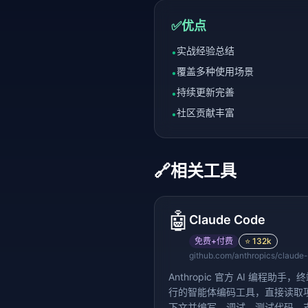
✅
优点
实战经验总结
•
覆盖多种使用场景
•
持续更新完善
•
社区贡献丰富
•
🔗
相关工具
🤖
Claude Code
免费+付费
⭐
132k
github.com/anthropics/claude
Anthropic 官方 AI 编程助手
行的智能体编码工具，直接读取
下文并编写、调试、测试代码，