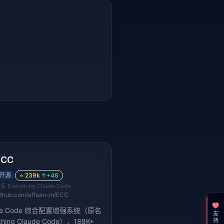
ECC
开源
⭐
239k
↑
+48
又名
Everything Claude Code
ithub.com/affaan-m/ECC
ude Code 综合配置增强系统（原名
支持一下
thing Claude Code），188K+