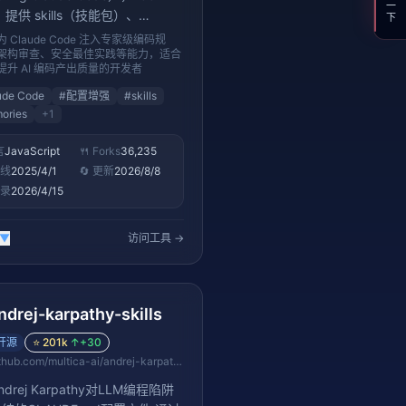
s。提供 skills（技能包）、
ries（记忆模板）、instincts（行
 Claude Code 注入专家级编码规
）三大模块，相当于给 Claude
架构审查、安全最佳实践等能力，适合
提升 AI 编码产出质量的开发者
e 安装一套「专家级配置包」——
外安装，放入 CLAUDE.md 或
ude Code
#
配置增强
#
skills
aude 目录即可生效。涵盖编码规
ories
+
1
架构设计、安全审查、测试策略等
言
JavaScript
🍴 Forks
36,235
场景的最佳实践，是 GitHub 上
上线
2025/4/1
🔄 更新
2026/8/8
s 最高的 Claude Code 增强项目
收录
2026/4/15
▼
访问工具 →
ndrej-karpathy-skills
开源
⭐
201k
↑
+30
github.com/multica-ai/andrej-karpathy-skills
drej Karpathy对LLM编程陷阱