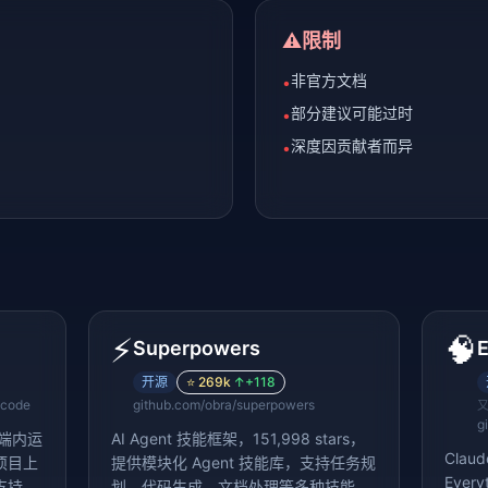
⚠️
限制
非官方文档
•
部分建议可能过时
•
深度因贡献者而异
•
⚡
🧠
Superpowers
开源
⭐
269k
↑
+118
-code
github.com/obra/superpowers
g
，终端内运
AI Agent 技能框架，151,998 stars，
Cla
项目上
提供模块化 Agent 技能库，支持任务规
Every
支持
划、代码生成、文档处理等多种技能组