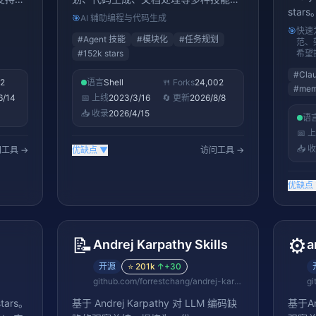
star
2026
合
🎯
AI 辅助编程与代码生成
memo
🎯
快速为
#
Agent 技能
#
模块化
#
任务规划
为直觉
范、
#
152k stars
希望
Cod
无需额
#
Cla
12
语言
Shell
🍴 Forks
24,002
.cl
#
mem
6/14
📅 上线
2023/3/16
🔄 更新
2026/8/8
范、
📥 收录
2026/4/15
语
数十个
📅 
star
📥 
工具 →
优缺点
▼
访问工具 →
优缺点
📝
⚙️
Andrej Karpathy Skills
a
开源
⭐
201k
↑
+30
github.com/forrestchang/andrej-karpathy-skills
tars。
基于 Andrej Karpathy 对 LLM 编码缺
基于An