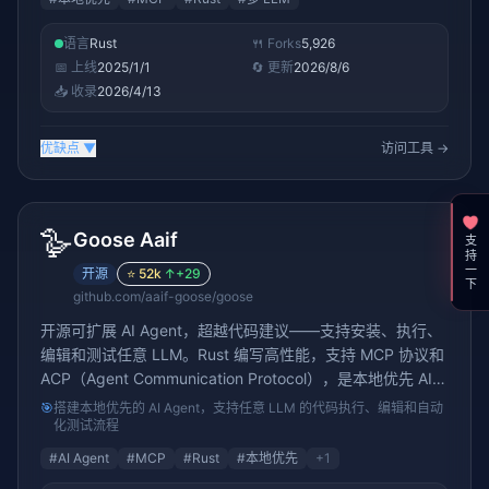
语言
Rust
🍴 Forks
5,926
📅 上线
2025/1/1
🔄 更新
2026/8/6
📥 收录
2026/4/13
优缺点
▼
访问工具 →
🪿
Goose Aaif
支持一下
开源
⭐
52k
↑
+29
github.com/aaif-goose/goose
开源可扩展 AI Agent，超越代码建议——支持安装、执行、
编辑和测试任意 LLM。Rust 编写高性能，支持 MCP 协议和
ACP（Agent Communication Protocol），是本地优先 AI
Agent 开发的标杆项目。46K+ stars。
🎯
搭建本地优先的 AI Agent，支持任意 LLM 的代码执行、编辑和自动
化测试流程
#
AI Agent
#
MCP
#
Rust
#
本地优先
+
1