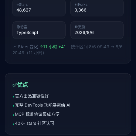
⭐
Stars
🍴
Forks
48,627
3,366
🟢
语言
🔄
更新
TypeScript
2026/8/6
📈 Stars 变化
↑
11 小时 +41
· 统计区间
8/6 09:43 → 8/6
20:46（11 小时）
✅
优点
官方出品兼容性好
•
完整 DevTools 功能暴露给 AI
•
MCP 标准协议集成方便
•
40K+ stars 社区认可
•