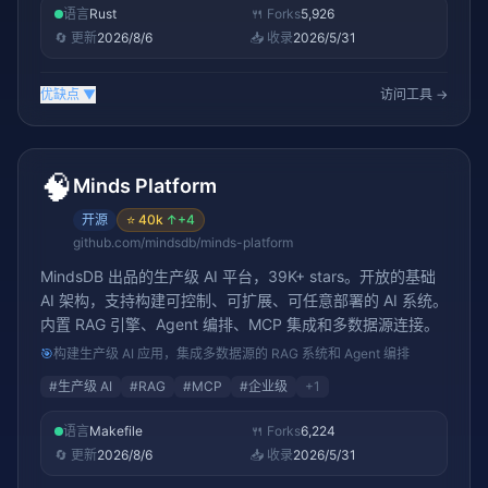
语言
Rust
🍴 Forks
5,926
🔄 更新
2026/8/6
📥 收录
2026/5/31
优缺点
▼
访问工具 →
🧠
Minds Platform
开源
⭐
40k
↑
+4
github.com/mindsdb/minds-platform
MindsDB 出品的生产级 AI 平台，39K+ stars。开放的基础
AI 架构，支持构建可控制、可扩展、可任意部署的 AI 系统。
内置 RAG 引擎、Agent 编排、MCP 集成和多数据源连接。
🎯
构建生产级 AI 应用，集成多数据源的 RAG 系统和 Agent 编排
#
生产级 AI
#
RAG
#
MCP
#
企业级
+
1
语言
Makefile
🍴 Forks
6,224
🔄 更新
2026/8/6
📥 收录
2026/5/31