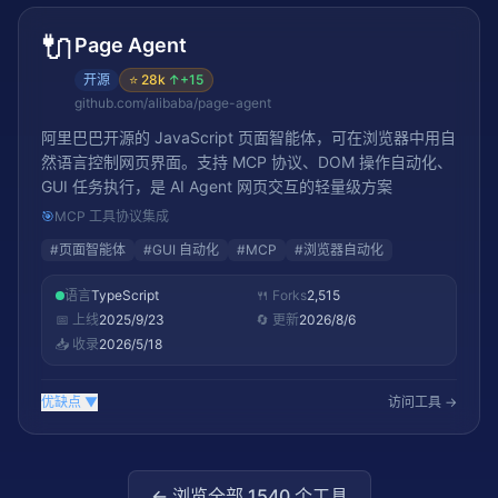
🔌
Page Agent
开源
⭐
28k
↑
+15
github.com/alibaba/page-agent
阿里巴巴开源的 JavaScript 页面智能体，可在浏览器中用自
然语言控制网页界面。支持 MCP 协议、DOM 操作自动化、
GUI 任务执行，是 AI Agent 网页交互的轻量级方案
🎯
MCP 工具协议集成
#
页面智能体
#
GUI 自动化
#
MCP
#
浏览器自动化
语言
TypeScript
🍴 Forks
2,515
📅 上线
2025/9/23
🔄 更新
2026/8/6
📥 收录
2026/5/18
优缺点
▼
访问工具 →
← 浏览全部
1540
个工具