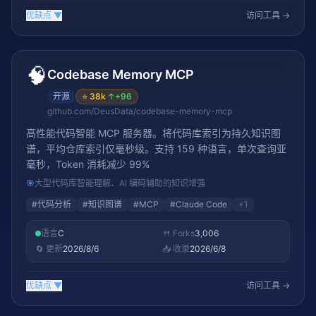
优缺点
▼
访问工具 →
🧠
Codebase Memory MCP
开源
⭐
38k
↑
+96
github.com/DeusData/codebase-memory-mcp
高性能代码智能 MCP 服务器。将代码库索引为持久知识图
谱，平均仓库索引仅毫秒级。支持 159 种语言，单次查询亚
毫秒，Token 消耗减少 99%
🎯
大型代码库智能理解、AI 编码辅助的知识增强
#
代码分析
#
知识图谱
#
MCP
#
Claude Code
+
1
语言
C
🍴 Forks
3,006
🔄 更新
2026/8/6
📥 收录
2026/6/8
优缺点
▼
访问工具 →