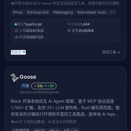
10437 stars。
🎯
开发与调试 MCP server 时交互式验证其工具、资源与提示的正确性
#
mcp
#
testing-tool
#
debugging
#
developer-tools
+
1
语言
TypeScript
🍴 Forks
1,464
📅 上线
2024/10/3
🔄 更新
2026/8/6
📥 收录
2026/7/23
优缺点
▼
访问工具 →
🪿
Goose
开源
⭐
52k
↑
+29
github.com/block/goose
Block 开源本地优先 AI Agent 框架，基于 MCP 协议连接
1,700+ 扩展，支持 25+ LLM 提供商，Rust 编写高性能。提
供安全的沙箱执行环境和丰富的工具集成，是本地 AI Agent
开发的新选择
🎯
MCP 工具协议集成、AI 安全与合规防护
#
本地优先
#
MCP
#
Rust
#
多 LLM