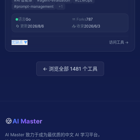
#
AI 智能体
#
agent-evaluation
#
LLMOps
#
prompt-management
+
1
语言
Go
🍴 Forks
787
🔄 更新
2026/8/6
📥 收录
2026/6/3
优缺点
▼
访问工具 →
← 浏览全部
1481
个工具
🍪
AI Master
AI Master 致力于成为最优质的中文 AI 学习平台，