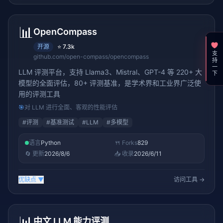
📊
OpenCompass
开源
⭐
7.3k
支持一下
github.com/open-compass/opencompass
LLM 评测平台，支持 Llama3、Mistral、GPT-4 等 220+ 大
模型的全面评估，80+ 评测基准，是学术界和工业界广泛使
用的评测工具
🎯
对 LLM 进行全面、客观的性能评估
#
评测
#
基准测试
#
LLM
#
多模型
语言
Python
🍴 Forks
829
🔄 更新
2026/8/6
📥 收录
2026/6/11
优缺点
▼
访问工具 →
📊
中文 LLM 能力评测