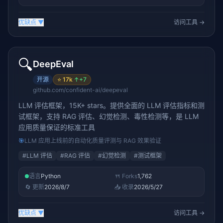
优缺点
▼
访问工具 →
🔍
DeepEval
开源
⭐
17k
↑
+7
github.com/confident-ai/deepeval
LLM 评估框架，15K+ stars。提供全面的 LLM 评估指标和测
试框架，支持 RAG 评估、幻觉检测、毒性检测等，是 LLM
应用质量保证的标准工具
🎯
LLM 应用上线前的自动化质量评测与 RAG 效果验证
#
LLM 评估
#
RAG 评估
#
幻觉检测
#
测试框架
语言
Python
🍴 Forks
1,762
🔄 更新
2026/8/7
📥 收录
2026/5/27
优缺点
▼
访问工具 →