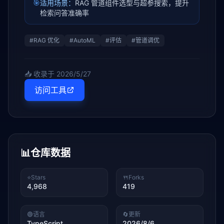
🎯
适用场景：
RAG 管道组件选型与超参搜索，提升
检索问答准确率
#
RAG 优化
#
AutoML
#
评估
#
管道调优
📥 收录于
2026/5/27
访问工具
📊
仓库数据
⭐
Stars
🍴
Forks
4,968
419
🟢
语言
🔄
更新
TypeScript
2026/8/6