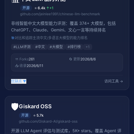
开源
⭐
6.4k
↑
+1
github.com/jeinlee1991/chinese-llm-benchmark
非线智能中文大模型能力评测：覆盖 374+ 大模型，包括
ChatGPT、Claude、Gemini、文心一言等持续排名
🎯
对比和追踪主流中文/多语言大模型的能力排名
#
LLM评测
#
中文
#
大模型
#
排行榜
+
1
🍴 Forks
261
🔄 更新
2026/8/6
📥 收录
2026/6/11
优缺点
▼
访问工具 →
🛡️
Giskard OSS
开源
⭐
5.7k
github.com/Giskard-AI/giskard-oss
开源 LLM Agent 评估与测试库，5K+ stars。覆盖 Agent 评