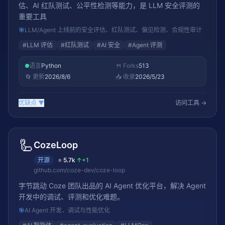
估、AI 红队测试、公平性检测等能力，是 LLM 安全评测的
重要工具
🎯
LLM/Agent 上线前的安全评估、红队测试、偏见检测、合规性审计
#
LLM 评估
#
红队测试
#
AI 安全
#
Agent 评测
语言
Python
🍴 Forks
513
🔄 更新
2026/8/6
📥 收录
2026/5/23
优缺点
▼
访问工具 →
🦾
CozeLoop
开源
⭐
5.7k
↑
+1
github.com/coze-dev/coze-loop
字节跳动 Coze 团队出品的 AI Agent 优化平台，解决 Agent
开发中的调试、评测和优化难题。
🎯
AI Agent 开发、调试与性能优化