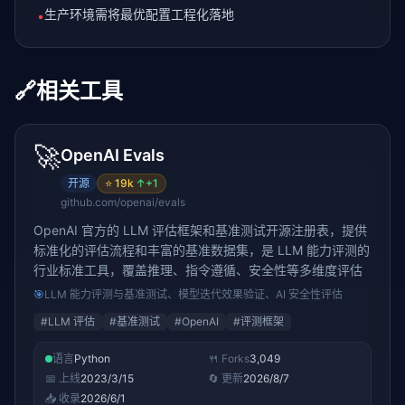
生产环境需将最优配置工程化落地
•
🔗
相关工具
🚀
OpenAI Evals
开源
⭐
19k
↑
+1
github.com/openai/evals
OpenAI 官方的 LLM 评估框架和基准测试开源注册表，提供
标准化的评估流程和丰富的基准数据集，是 LLM 能力评测的
行业标准工具，覆盖推理、指令遵循、安全性等多维度评估
🎯
LLM 能力评测与基准测试、模型迭代效果验证、AI 安全性评估
#
LLM 评估
#
基准测试
#
OpenAI
#
评测框架
语言
Python
🍴 Forks
3,049
📅 上线
2023/3/15
🔄 更新
2026/8/7
📥 收录
2026/6/1