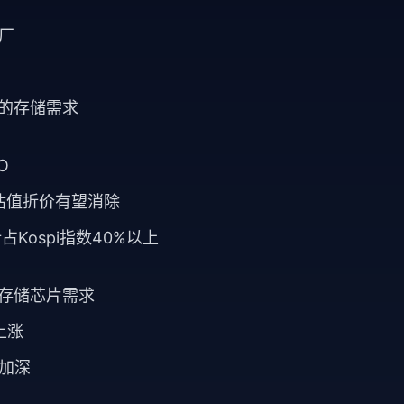
厂
长的存储需求
O
长期估值折价有望消除
合计占Kospi指数40%以上
动存储芯片需求
上涨
加深