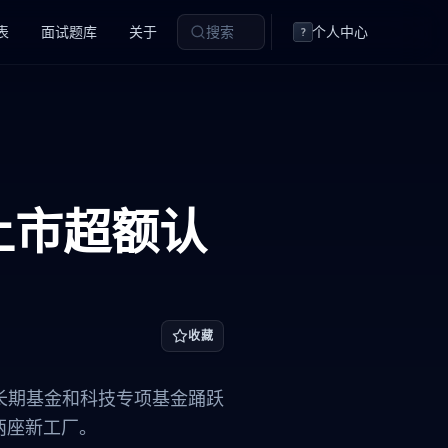
表
面试题库
关于
搜索
个人中心
?
aq上市超额认
收藏
,全球长期基金和科技专项基金踊跃
设两座新工厂。