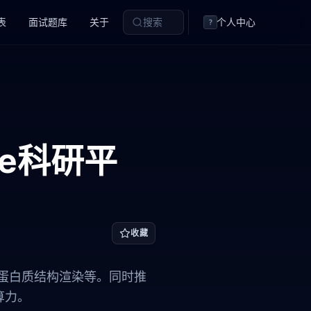
表
面试题库
关于
搜索
个人中心
?
nce科研平
收藏
支持3D蛋白质结构渲染等。同时推
算力。