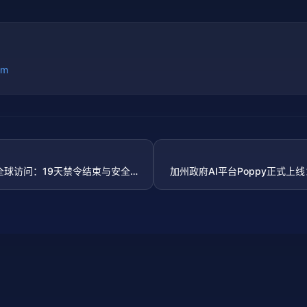
om
e 5 恢复全球访问：19天禁令结束与安全新
加州政府AI平台Poppy正式