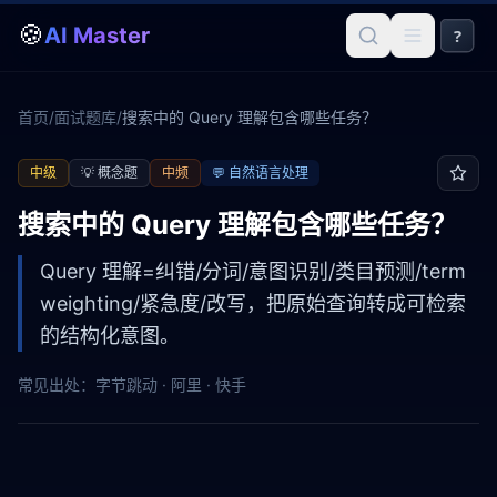
🍪
AI Master
?
首页
/
面试题库
/
搜索中的 Query 理解包含哪些任务？
中级
💡
概念题
中频
💬
自然语言处理
搜索中的 Query 理解包含哪些任务？
Query 理解=纠错/分词/意图识别/类目预测/term
weighting/紧急度/改写，把原始查询转成可检索
的结构化意图。
常见出处：
字节跳动 · 阿里 · 快手