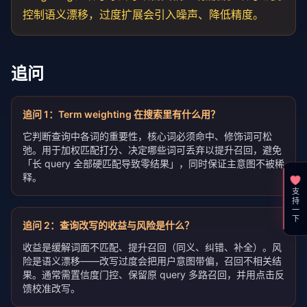
控制语义漂移，过度扩展会引入噪声、降低精度。
追问
追问
1
：
Term weighting 在搜索里有什么用？
它判断查询中各词的重要性，核心词必须命中、修饰词可松
弛。用于加权匹配打分、决定哪些词可丢弃以提升召回，避免
「长 query 全部硬匹配导致零结果」，同时保证主意图不被稀
释。
支持一下
追问
2
：
查询改写的收益与风险是什么？
收益是缓解词面不匹配、提升召回（同义、纠错、补全）。风
险是语义漂移——改写过度会把用户意图带偏，召回不相关结
果。通常需置信度门控、保留原 query 多路召回，并用点击反
馈校准改写。