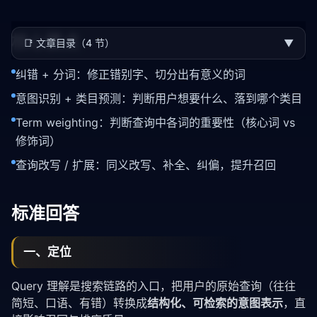
核心要点
📑
文章目录（4 节）
▼
纠错 + 分词：修正错别字、切分出有意义的词
意图识别 + 类目预测：判断用户想要什么、落到哪个类目
Term weighting：判断查询中各词的重要性（核心词 vs
修饰词）
查询改写 / 扩展：同义改写、补全、纠偏，提升召回
标准回答
一、定位
Query 理解是搜索链路的入口，把用户的原始查询（往往
简短、口语、有错）转换成
结构化、可检索的意图表示
，直