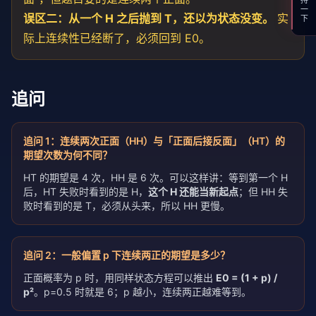
支持一下
误区二：从一个 H 之后抛到 T，还以为状态没变。
实
际上连续性已经断了，必须回到 E0。
追问
追问
1
：
连续两次正面（HH）与「正面后接反面」（HT）的
期望次数为何不同？
HT 的期望是 4 次，HH 是 6 次。可以这样讲：等到第一个 H
后，HT 失败时看到的是 H，
这个 H 还能当新起点
；但 HH 失
败时看到的是 T，必须从头来，所以 HH 更慢。
追问
2
：
一般偏置 p 下连续两正的期望是多少？
正面概率为 p 时，用同样状态方程可以推出
E0 = (1 + p) /
p²
。p=0.5 时就是 6；p 越小，连续两正越难等到。