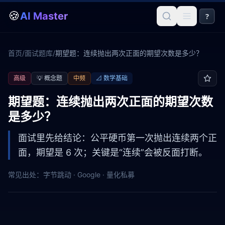
🍪
AI Master
?
首页
/
面试题库
/
期望题：连续抛出两次正面的期望次数是多少？
高级
💡
概念题
中频
📐
数学基础
期望题：连续抛出两次正面的期望次数
是多少？
面试里先给结论：公平硬币第一次抛出连续两个正
面，期望是 6 次；关键是“连续”会被反面打断。
常见出处：
字节跳动 · Google · 量化私募