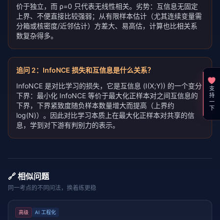
价于独立，而 ρ=0 只代表无线性相关。劣势：互信息无固定
上界、不便直接比较强弱；从有限样本估计（尤其连续变量需
分箱或核密度/近邻估计）方差大、易高估，计算也比相关系
数复杂得多。
追问
2
：
InfoNCE 损失和互信息是什么关系？
InfoNCE 是对比学习的损失，它是互信息 (I(X;Y)) 的一个变分
支持一下
下界：最小化 InfoNCE 等价于最大化正样本对之间互信息的
下界，下界紧致度随负样本数量增大而提高（上界约
log(N)）。因此对比学习本质上在最大化正样本对共享的信
息，学到对下游有判别力的表示。
🔗 相似问题
同一考点的不同问法，换着练更稳
高级
AI 工程化