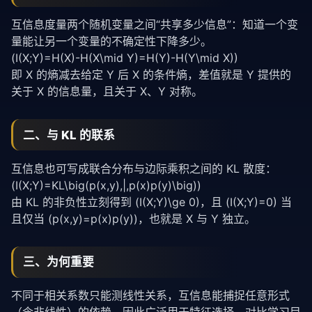
互信息度量两个随机变量之间“共享多少信息”：知道一个变
量能让另一个变量的不确定性下降多少。
(I(X;Y)=H(X)-H(X\mid Y)=H(Y)-H(Y\mid X))
即 X 的熵减去给定 Y 后 X 的条件熵，差值就是 Y 提供的
关于 X 的信息量，且关于 X、Y 对称。
二、与 KL 的联系
互信息也可写成联合分布与边际乘积之间的 KL 散度：
(I(X;Y)=KL\big(p(x,y),|,p(x)p(y)\big))
由 KL 的非负性立刻得到 (I(X;Y)\ge 0)，且 (I(X;Y)=0) 当
且仅当 (p(x,y)=p(x)p(y))，也就是 X 与 Y 独立。
三、为何重要
不同于相关系数只能测线性关系，互信息能捕捉任意形式