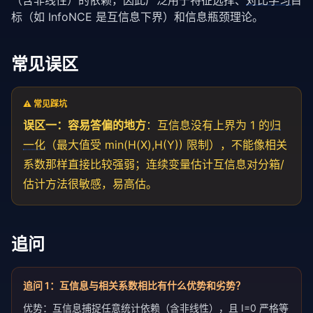
（含非线性）的依赖，因此广泛用于特征选择、
对比学习
目
标（如 InfoNCE 是互信息下界）和信息瓶颈理论。
常见误区
⚠️ 常见踩坑
误区一：容易答偏的地方
：互信息没有上界为 1 的
归
一化
（最大值受 min(H(X),H(Y)) 限制），不能像相关
系数那样直接比较强弱；连续变量估计互信息对分箱/
估计方法很敏感，易高估。
追问
追问
1
：
互信息与相关系数相比有什么优势和劣势？
优势：互信息捕捉任意统计依赖（含非线性），且 I=0 严格等