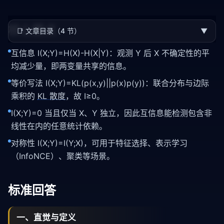
核心要点
📑
文章目录（4 节）
▼
互信息 I(X;Y)=H(X)-H(X|Y)：观测 Y 后 X 不确定性的平
均减少量，即两变量共享的信息。
等价写法 I(X;Y)=KL(p(x,y)||p(x)p(y))：联合分布与边际
乘积的
KL 散度
，故 I≥0。
I(X;Y)=0 当且仅当 X、Y 独立，因此互信息能检测包含非
线性在内的任意统计依赖。
对称性 I(X;Y)=I(Y;X)，可用于特征选择、表示学习
（InfoNCE）、聚类等场景。
标准回答
一、直觉与定义