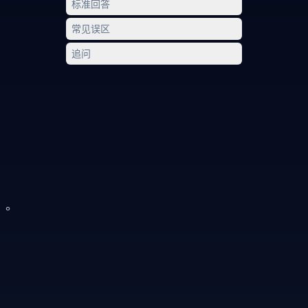
标准回答
常见误区
追问
）。