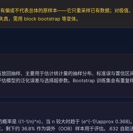
不能修正有偏或不代表总体的原样本——它只重采样已有数据；对极值
，需用 block bootstrap 等变体。
p 是有放回抽样、主要用于估计统计量的抽样分布、标准误与置信区
模型的泛化误差与选择超参数。Bootstrap 训练集会有重复
1-1/n)^n)，当 n 较大时趋于 (e^{-1}\approx 0.36
训练集里，剩下约 36.8% 作为袋外（OOB）样本用于评估。.632 自