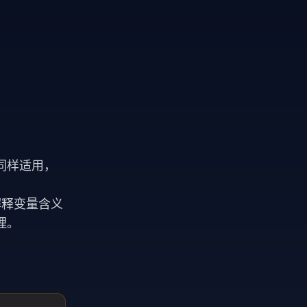
同样适用，
解释变量含义
理。