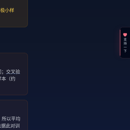
、极小样
支持一下
间；
交叉验
样本（约
8)。所以平均
助法据此对训