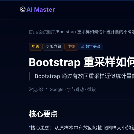
🍪
AI Master
首页
/
面试题库
/
Bootstrap 重采样如何估计统计量的不
中级
💡
概念题
中频
📐
数学基础
Bootstrap 重采
Bootstrap 通过有放回重采样近似
常见出处：
Google · 字节跳动 · 微软
核心要点
核心思想：从原样本中有放回地抽取同样大小的