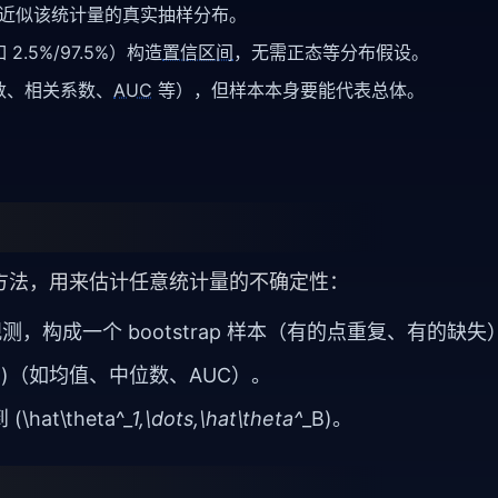
分布近似该统计量的真实抽样分布。
5%/97.5%）构造
置信区间
，无需正态等分布假设。
数、相关系数、
AUC
等），但样本本身要能代表总体。
采样方法，用来估计任意统计量的不确定性：
观测，构成一个 bootstrap 样本（有的点重复、有的缺失
a^*)（如均值、中位数、AUC）。
hat\theta^
_1,\dots,\hat\theta^
_B)。