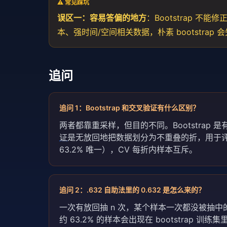
⚠️ 常见踩坑
误区一：容易答偏的地方
：Bootstrap 
本、强时间/空间相关数据，朴素 bootstrap 会失真
追问
追问
1
：
Bootstrap 和交叉验证有什么区别？
两者都靠重采样，但目的不同。Bootstra
证
是无放回地把数据划分为不重叠的折，用于评估
63.2% 唯一），CV 每折内样本互斥。
追问
2
：
.632 自助法里的 0.632 是怎么来的？
一次有放回抽 n 次，某个样本一次都没被抽中的概率是 ((
约 63.2% 的样本会出现在 bootstrap 