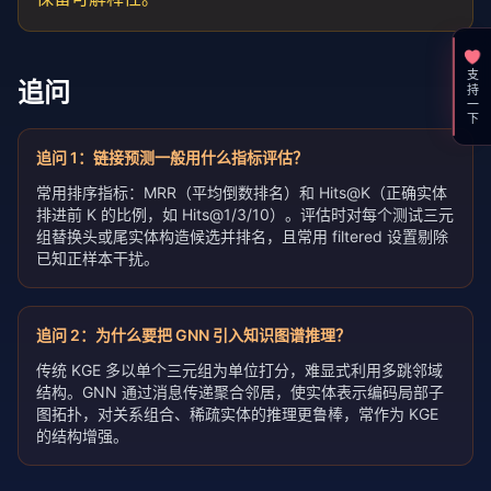
支持一下
追问
追问
1
：
链接预测一般用什么指标评估？
常用排序指标：MRR（平均倒数排名）和 Hits@K（正确实体
排进前 K 的比例，如 Hits@1/3/10）。评估时对每个测试三元
组替换头或尾实体构造候选并排名，且常用 filtered 设置剔除
已知正样本干扰。
追问
2
：
为什么要把 GNN 引入知识图谱推理？
传统 KGE 多以单个三元组为单位打分，难显式利用多跳邻域
结构。GNN 通过消息传递聚合邻居，使实体表示编码局部子
图拓扑，对关系组合、稀疏实体的推理更鲁棒，常作为 KGE
的结构增强。