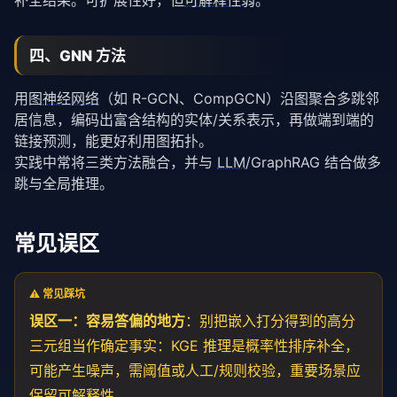
补全结果。可扩展性好，但
可解释性
弱。
四、GNN 方法
用图
神经网络
（如 R-GCN、CompGCN）沿图聚合多跳邻
居信息，编码出富含结构的实体/关系表示，再做端到端的
链接预测，能更好利用图拓扑。
实践中常将三类方法融合，并与
LLM
/GraphRAG 结合做多
跳与全局推理。
常见误区
⚠️ 常见踩坑
误区一：容易答偏的地方
：别把嵌入打分得到的高分
三元组当作确定事实：KGE 推理是概率性排序补全，
可能产生噪声，需阈值或人工/规则校验，重要场景应
保留可解释性。