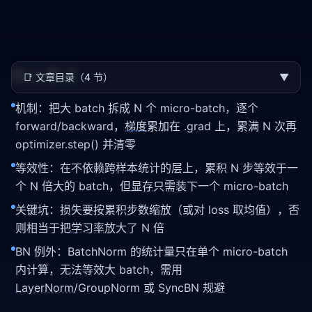
核心要点
📑
文章目录（4 节）
▼
机制：把大 batch 拆成 N 个 micro-batch，逐个
forward/backward，
梯度
累加在 .grad 上，累满 N 次再
optimizer.step() 并清零
等效性：在不依赖跨样本统计的层上，累积 N 步等效于一
个 N 倍大的 batch，但
显存
只需装下一个 micro-batch
关键坑：损失要按累积步数缩放（或对 loss 取均值），否
则相当于把
学习率
放大了 N 倍
BN 例外：BatchNorm 的统计量只在单个 micro-batch
内计算，无法等效大 batch，需用
LayerNorm
/GroupNorm 或 SyncBN 规避