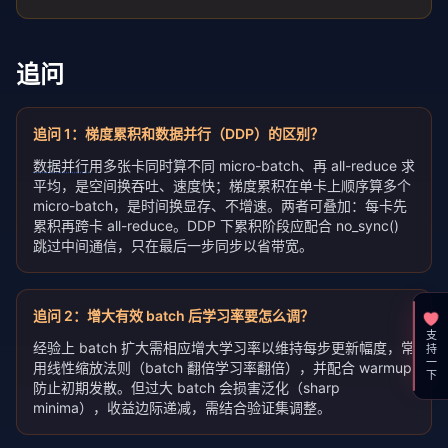
追问
追问
1
：
梯度累积和数据并行（DDP）的区别？
数据并行
用多张卡同时算不同 micro-batch、再 all-reduce 求
平均，是空间换吞吐、速度快；梯度累积在单卡上顺序算多个
micro-batch，是时间换显存、不增速。两者可叠加：每卡先
累积再跨卡 all-reduce。DDP 下累积阶段应配合 no_sync()
跳过中间通信，只在最后一步同步以省带宽。
追问
2
：
增大有效 batch 后学习率要怎么调？
支持一下
经验上 batch 扩大需相应增大学习率以维持每步更新幅度，常
用线性缩放法则（batch 翻倍学习率翻倍），并配合 warmup
防止初期发散。但过大 batch 会损害泛化（sharp
minima），收益边际递减，需结合验证集调整。