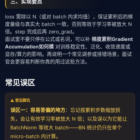
三、实现要点
loss 需除以 N（或对 batch 内求均值），保证累积后的梯
度量级与真实大 batch 一致，否则等效于学习率被放大 N
倍。step 完成后再 zero_grad。
面试里不要只停在公式或名词，可以补
梯度累积Gradient
Accumulation如何模
对训练稳定性、泛化、收敛速度或
显存/算力的影响。再说明一个常见调参或排错场景，面试
官会更容易判断你真的用过这些方法。
常见误区
⚠️ 常见踩坑
误区一：容易答偏的地方
：忘记按累积步数缩放损
失，会让有效学习率被放大 N 倍；以及误以为它能让
BatchNorm 等效大 batch——BN 统计仍只在单个
micro-batch 内计算。