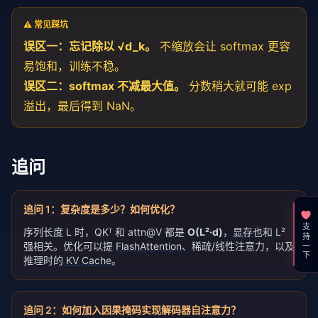
    Wq = np.random.randn(d_model, d_k)

    Wk = np.random.randn(d_model, d_k)

⚠️ 常见踩坑
    Wv = np.random.randn(d_model, d_k)

误区一：忘记除以 √d_k。
不缩放会让 softmax 更容
    out, attn = self_attention(X, Wq, Wk, Wv)

    print(out.shape, attn.sum(axis=-
1
))  
# (4, 8)
易饱和，训练不稳。
误区二：softmax 不减最大值。
分数稍大就可能 exp
溢出，最后得到 NaN。
追问
追问
1
：
复杂度是多少？如何优化？
支持一下
序列长度 L 时，QKᵀ 和 attn@V 都是
O(L²·d)
，
显存
也和 L²
强相关。优化可以提
FlashAttention
、稀疏/线性注意力，以及
推理时的
KV Cache
。
追问
2
：
如何加入因果掩码实现解码器自注意力？