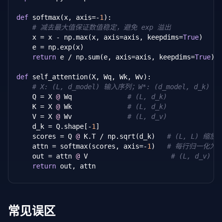
def
 softmax(x, axis=-
1
):

# 减去最大值保证数值稳定，避免 exp 溢出
    x = x - np.max(x, axis=axis, keepdims=
True
)

    e = np.exp(x)

return
 e / np.sum(e, axis=axis, keepdims=
True
)

def
 self_attention(X, Wq, Wk, Wv):

# X: (L, d_model) 输入序列；W*: (d_model, d_k)
    Q = X 
@
 Wq              
# (L, d_k)
    K = X 
@
 Wk              
# (L, d_k)
    V = X 
@
 Wv              
# (L, d_v)
    d_k = Q.shape[-
1
]

    scores = Q 
@
 K.T / np.sqrt(d_k)   
# (L, L) 缩放
    attn = softmax(scores, axis=-
1
)   
# 每行归一化为
    out = attn 
@
 V                     
# (L, d_v)
return
 out, attn

if
 __name__ == 
'__main__'
:

    np.random.seed(
0
)

    L, d_model, d_k = 
4
, 
8
, 
8
常见误区
    X = np.random.randn(L, d_model)
