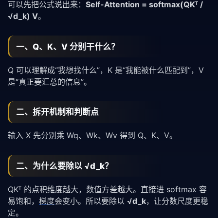
可以先把公式说出来：
Self-Attention = softmax(QKᵀ /
√d_k) V
。
一、Q、K、V 分别干什么？
Q 可以理解成“我想找什么”，K 是“我能被什么匹配到”，V
是“真正要汇总的信息”。
二、拆开机制和判断点
输入 X 先分别乘 Wq、Wk、Wv 得到 Q、K、V。
二、为什么要除以 √d_k？
QKᵀ 的点积维度越大，数值方差越大。直接进 softmax 容
易饱和，
梯度
会变小。所以要除以
√d_k
，让分数尺度更稳
定。