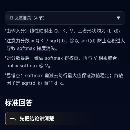
核心要点
📑
文章目录（4 节）
▼
由输入分别线性映射出 Q、K、V，三者形状均为 (L, d)。
注意力
分数 = Q·Kᵀ / sqrt(d)，除以 sqrt(d) 防止点积过大
导致
softmax
梯度消失
。
对分数最后一维做 softmax 得权重，再与 V 相乘聚合：
out = softmax @ V。
易错点：softmax 需减去每行最大值保证数值稳定；缩放
因子是 sqrt(d_k) 而非 d_k。
标准回答
一、先把结论讲清楚