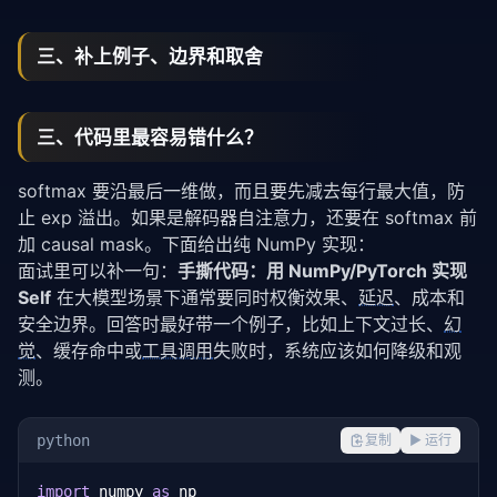
三、补上例子、边界和取舍
三、代码里最容易错什么？
softmax 要沿最后一维做，而且要先减去每行最大值，防
止 exp 溢出。如果是解码器自注意力，还要在 softmax 前
加 causal mask。下面给出纯 NumPy 实现：
面试里可以补一句：
手撕代码：用 NumPy/PyTorch 实现
Self
在大模型场景下通常要同时权衡效果、
延迟
、成本和
安全边界。回答时最好带一个例子，比如上下文过长、
幻
觉
、缓存命中或
工具调用
失败时，系统应该如何降级和观
测。
python
复制
▶ 运行
import
 numpy 
as
 np
