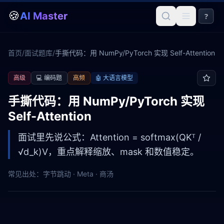
🍪
AI Master
?
首页
/
面试题库
/
手撕代码：用 NumPy/PyTorch 实现 Self-Attention
高级
💻
编码题
高频
🤖
大语言模型
手撕代码：用 NumPy/PyTorch 实现
Self-Attention
面试里先说公式：Attention = softmax(QKᵀ /
√d_k)V，重点解释缩放、mask 和数值稳定。
常见出处：
字节跳动 · Meta · 商汤