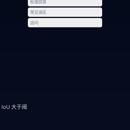
标准回答
常见误区
追问
oU 大于阈