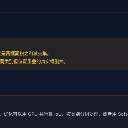
rder[
1
:]] - inter)

轮
,
11
],[
20
,
20
,
30
,
30
]], dtype=
float
)

就是两框面积之和减交集。
, 2]，框1 被框0 抑制
同类别但位置重叠的真实框删掉。
N)。优化可以用 GPU 并行算 IoU、按类别分组处理，或者用 Soft