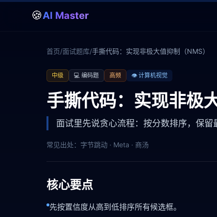
🍪
AI Master
首页
/
面试题库
/
手撕代码：实现非极大值抑制（NMS）
中级
💻
编码题
高频
👁️
计算机视觉
手撕代码：实现非极大
面试里先说贪心流程：按分数排序，保留最
常见出处：
字节跳动 · Meta · 商汤
核心要点
先按置信度从高到低排序所有候选框。