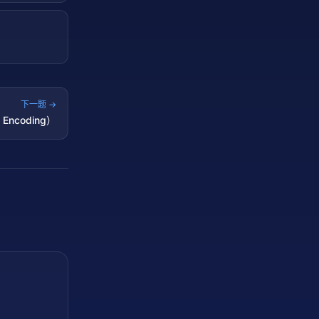
下一题 →
ncoding）