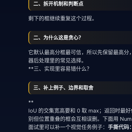
二、拆开机制和判断点
剩下的框继续重复这个过程。
二、为什么这是贪心？
它默认最高分框最可信，所以先保留最高分
器后处理里的常见选择。
**三、实现里容易错什么？
三、补上例子、边界和取舍
**
IoU 的交集宽高要和 0 取 max；返回
别但位置重叠的框会互相误删。下面用 NumP
面试里可以补一个视觉任务例子：
手撕代码