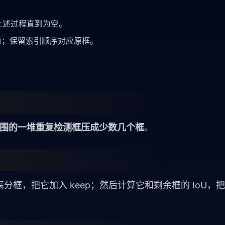
。
上述过程直到为空。
止负值；保留索引顺序对应原框。
周围的一堆重复检测框压成少数几个框
。
，把它加入 keep；然后计算它和剩余框的 IoU，把 I