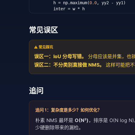
        h = np.maximum(
0.0
, yy2 - yy1)

        inter = w * h

        iou = inter / (areas[i] + areas[o
# 仅保留 IoU 不超过阈值的框，进入下一
        order = order[
1
:][iou <= iou_thr]

常见误区
return
 keep

if
 __name__ == 
'__main__'
:

⚠️ 常见踩坑
    boxes = np.array([[
0
,
0
,
10
,
10
],[
1
,
1
,
11
误区一：IoU 分母写错。
分母应该是并集，也
    scores = np.array([
0.9
, 
0.8
, 
0.7
])

    print(nms(boxes, scores, 
0.5
))  
# [0
误区二：不分类别直接做 NMS。
这样可能把不
追问
追问
1
：
复杂度是多少？如何优化？
朴素 NMS 最坏是
O(N²)
，排序是 O(N log 
少硬删除带来的漏检。