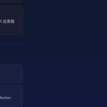
R 这类端
nchor-