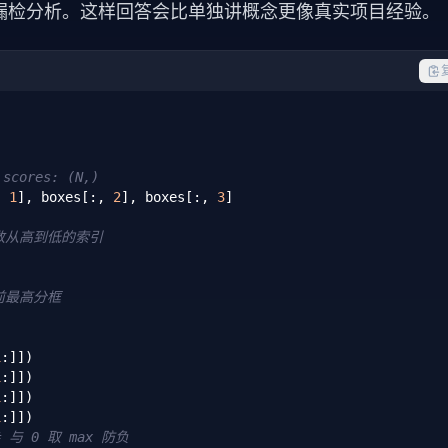
漏检分析。这样回答会比单独讲概念更像真实项目经验。
scores: (N,)
, 
1
], boxes[:, 
2
], boxes[:, 
3
]

数从高到低的索引
前最高分框
1
:]])

1
:]])

1
:]])

1
:]])

# 与 0 取 max 防负