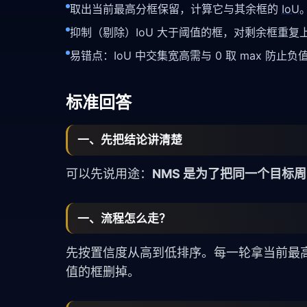
取出当前最高分框保留，计算它与其余框的
IoU
抑制（剔除）IoU 大于阈值的框，对剩余框重复
易错点：IoU 中交集宽高需与 0 取 max 防
标准回答
一、先把结论讲清楚
可以先说用途：
NMS 是为了把同一个目标
一、流程怎么走？
先按置信度从高到低排序。每一轮拿当前最高分框
值的框删掉。