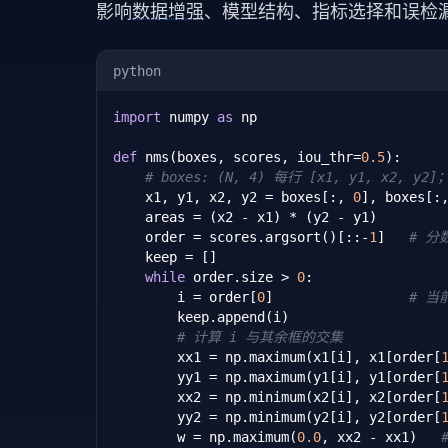
影响
数据增强
、模型结构、指标选择和误检
python
import
 numpy 
as
 np

def
 nms(boxes, scores, iou_thr=
0.5
):

# boxes: (N, 4) 每行 [x1, y1, x2, y2]；
    x1, y1, x2, y2 = boxes[:, 
0
], boxes[:
    areas = (x2 - x1) * (y2 - y1)

    order = scores.argsort()[::-
1
]   
# 分
    keep = []

while
 order.size > 
0
:

        i = order[
0
]                 
# 当
        keep.append(i)

# 计算 i 与其余框的交集
        xx1 = np.maximum(x1[i], x1[order[
        yy1 = np.maximum(y1[i], y1[order[
        xx2 = np.minimum(x2[i], x2[order[
        yy2 = np.minimum(y2[i], y2[order[
        w = np.maximum(
0.0
, xx2 - xx1)   