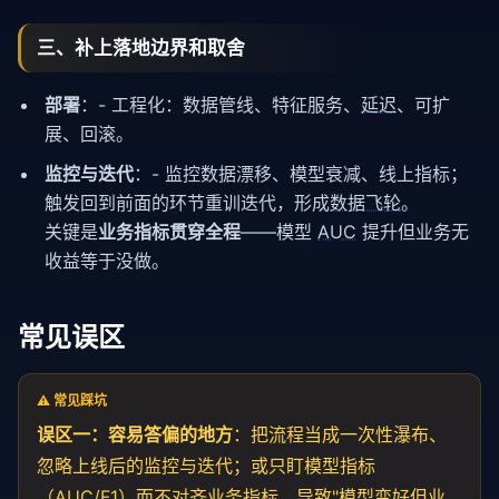
三、补上落地边界和取舍
部署
：- 工程化：数据管线、特征服务、
延迟
、可扩
展、回滚。
监控与迭代
：- 监控数据漂移、模型衰减、线上指标；
触发回到前面的环节重训迭代，形成
数据飞轮
。
关键是
业务指标贯穿全程
——模型
AUC
提升但业务无
收益等于没做。
常见误区
⚠️ 常见踩坑
误区一：容易答偏的地方
：把流程当成一次性瀑布、
忽略上线后的监控与迭代；或只盯模型指标
（AUC/F1）而不对齐业务指标，导致"模型变好但业