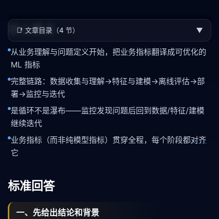
核心要点
📑
文章目录（4 节）
▼
从业务理解与问题定义开始，把业务指标翻译成可优化的
ML 指标
完整链路：数据收集与理解→特征与建模→离线评估→部
署→监控与迭代
是循环不是瀑布——监控发现问题后回到数据/特征/建模
继续迭代
业务指标（而非纯模型指标）贯穿全程，每个阶段都
对齐
它
标准回答
一、先给出结论和背景