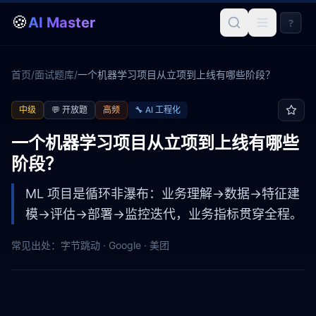
🍪
AI Master
?
首页
/
面试题库
/
一个机器学习项目从立项到上线有哪些阶段？
中级
💬
开放题
高频
🔧
AI 工程化
一个机器学习项目从立项到上线有哪些
阶段？
ML 项目是循环非瀑布：业务理解→数据→特征建
模→评估→部署→监控迭代，业务指标贯穿全程。
常见出处：
字节跳动 · Google · 美团