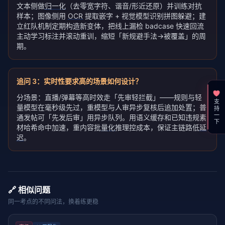
文本侧做
归一化
（去零宽字符、谐音/形近还原）并训练对抗
样本；图像侧用
OCR
提取嵌字 + 视觉模型识别拼图躲避；建
立红队机制定期构造新变体，把线上漏检 badcase 快速回流
主动学习标注并滚动重训，缩短「新规避手法→被覆盖」的周
期。
追问
3
：
实时性要求高的场景如何设计？
分场景：直播/弹幕等高时效走「先审轻拦截」——规则与轻
支持一下
量模型在毫秒级先过，重模型与人审异步复核后追加处置；普
通发帖可「先发后审」用异步队列。用语义缓存和已知违规素
材哈希命中加速，重内容批
量化
推理控成本，保证主链路低
延
迟
。
🔗 相似问题
同一考点的不同问法，换着练更稳