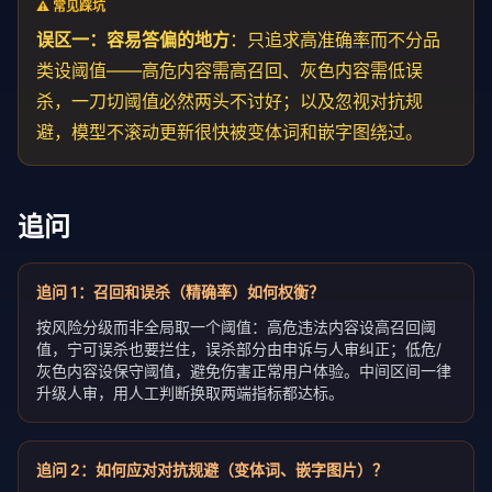
⚠️ 常见踩坑
误区一：容易答偏的地方
：只追求高
准确率
而不分品
类设阈值——高危内容需高召回、灰色内容需低误
杀，一刀切阈值必然两头不讨好；以及忽视对抗规
避，模型不滚动更新很快被变体词和嵌字图绕过。
追问
追问
1
：
召回和误杀（精确率）如何权衡？
按风险分级而非全局取一个阈值：高危违法内容设高召回阈
值，宁可误杀也要拦住，误杀部分由申诉与人审纠正；低危/
灰色内容设保守阈值，避免伤害正常用户体验。中间区间一律
升级人审，用人工判断换取两端指标都达标。
追问
2
：
如何应对对抗规避（变体词、嵌字图片）？