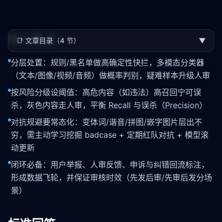
核心要点
📑
文章目录（4 节）
▼
分层处置：规则/黑名单做高确定性快拦，
多模态
分类器
（文本/图像/视频/音频）做概率判别，疑难样本升级人审
按风险分级设阈值：高危内容（如违法）高召回宁可误
杀，灰色内容走人审，平衡
Recall
与误杀（
Precision
）
对抗规避要常态化：变体词/谐音/拼图/嵌字图片层出不
穷，需主动学习挖掘 badcase + 定期红队对抗 + 模型滚
动更新
闭环必备：用户举报、人审反馈、申诉与纠错回流标注，
形成
数据飞轮
，并保证审核时效（先发后审/先审后发分场
景）