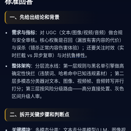
标准回答
一、先给出结论和背景
需求与指标
：对 UGC（文本/图像/视频/音频）做合规
与安全审核。核心权衡是召回（漏放有害内容的代价）
与误杀（错杀正常内容伤害体验）；还要关注时效（实
时拦截 vs 异步复审）与对抗
鲁棒性
。
整体架构
：分层流水线：第一层规则与黑名单引擎做高
确定性快拦（违禁词、哈希命中已知违规素材）；第二
层多模态分类器对文本、图像、视频帧、音频转写并行
打分；第三层按风险分级路由——高分直接处置、灰色
区间升级人审。
二、拆开关键步骤和判断点
关键模块
：多模态分类：文本走分类模型/LLM，图像视