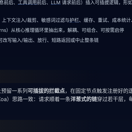
消息前后、
工具调用
前后、
LLM
请求前后）插入可插拔逻辑，形
、上下文注入/裁剪、敏感词过滤与
护栏
、缓存、重试、成本统计
concerns）从核心推理循环里抽出来，解耦、可组合、可按需启停
，可改写输入/输出、放行、短路返回或中止整条链
程上预留一系列
可插拔的拦截点
，在固定节点触发注册好的
ess、Koa）思路一致：请求顺着一条
洋葱式的链
穿过若干层，