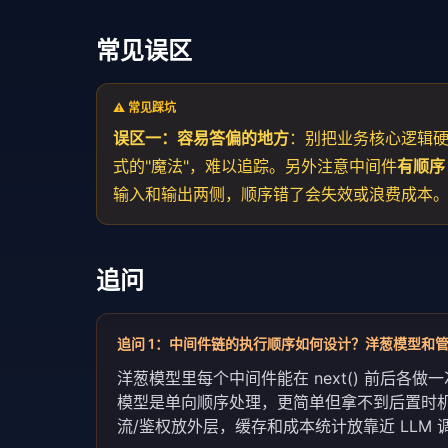
常见误区
⚠️ 常见踩坑
误区一：容易答偏的地方
：别把业务核心逻辑
式的"魔法"，难以追踪。另外注意中间件
有顺序
输入和输出两侧，顺序错了会失效或浪费成本
追问
追问
1
：
中间件链的执行顺序如何设计？洋葱模型和
洋葱模型里每个中间件能在 next() 前后
模型是单向顺序处理，更简单但拿不到后置时机
流/鉴权放外层，缓存和成本统计放靠近 LLM 