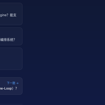
ngine？能支
t编排系统？
下一题 →
he-Loop）？