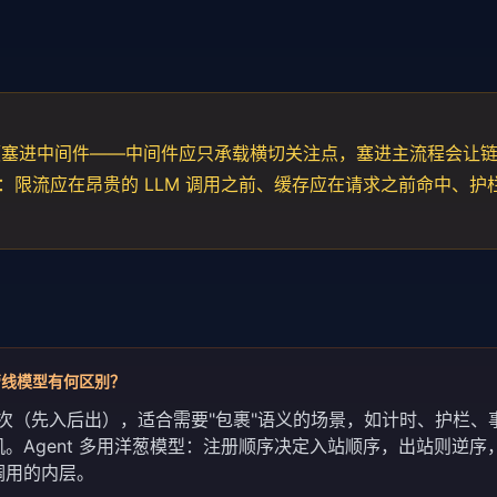
硬塞进中间件——中间件应只承载横切关注点，塞进主流程会让
：限流应在昂贵的 LLM 调用之前、缓存应在请求之前命中、护
。
管线模型有何区别？
各做一次（先入后出），适合需要"包裹"语义的场景，如计时、护栏、
。Agent 多用洋葱模型：注册顺序决定入站顺序，出站则逆序
调用的内层。