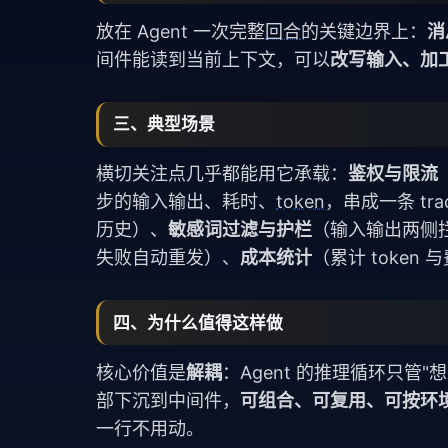
放在 Agent 一次完整
回合
的关键边界上：
消
间件能读到当前上下文，可以
改写输入、加
三、典型场景
横切关注点几乎都能用它承载：
鉴权与限流
步的输入输出、耗时、
token
，串成一条 tra
历史）、
敏感词过滤与护栏
（输入输出两侧
失败自动重发）、
成本统计
（累计 token 
四、为什么值得这样做
核心价值是
解耦
：Agent 的推理循环只
部下沉到中间件，
可组合、可复用、可按环
一行不用动。