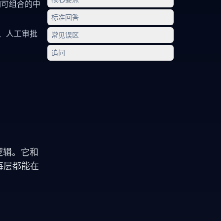
如可组合的中
标准回答
、人工审批
常见误区
追问
逻辑。它和
每层都能在