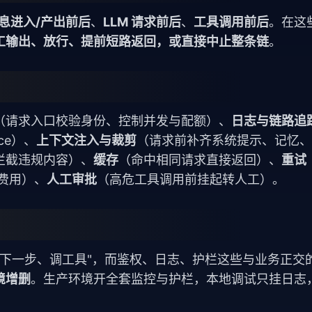
息进入/产出前后
、
LLM 请求前后
、
工具调用前后
。在这
工输出、放行、提前短路返回，或直接中止整条链
。
（请求入口校验身份、控制并发与配额）、
日志与链路追
ce）、
上下文注入与裁剪
（请求前补齐系统提示、记忆、
拦截违规内容）、
缓存
（命中相同请求直接返回）、
重试
与费用）、
人工审批
（高危工具调用前挂起转人工）。
管"想下一步、调工具"，而鉴权、日志、护栏这些与业务正交
境增删
。生产环境开全套监控与护栏，本地调试只挂日志