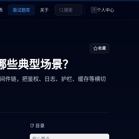
表
面试题库
关于
搜索
个人中心
?
收藏
？有哪些典型场景？
b 中间件链，把鉴权、日志、护栏、缓存等横切
📑 目录
核心要点