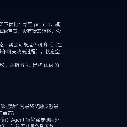
 框架下优化：给定 prompt，模
境在每轮重置，没有状态转移，没
境状态，奖励可能是稀疏的（只在
马尔可夫决策过程），状态空
，并指出 RL 是将 LLM 的
轨迹中，哪些动作对最终奖励贡献最
轮的点击？
开销：Agent 每轮需要调用外
分钟级，训练吞吐量急剧下降。