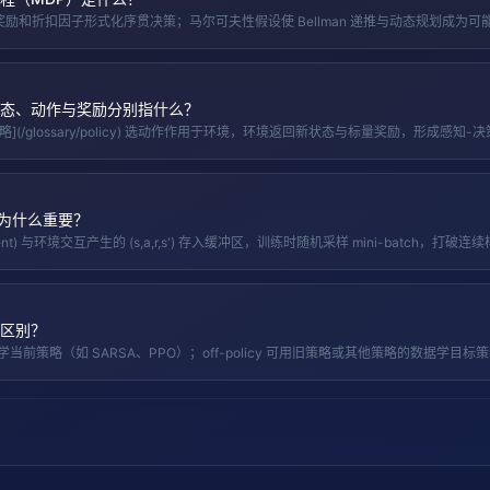
奖励和折扣因子形式化序贯决策；马尔可夫性假设使 Bellman 递推与动态规划成为可
态、动作与奖励分别指什么？
t) 根据 [策略](/glossary/policy) 选动作作用于环境，环境返回新状态与标量奖励，形成感
？为什么重要？
ry/agent) 与环境交互产生的 (s,a,r,s') 存入缓冲区，训练时随机采样 mini-batch，
区别？
学当前策略（如 SARSA、PPO）；off-policy 可用旧策略或其他策略的数据学目标策略（