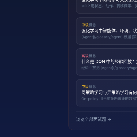
MDP 用状态、动作、转移概率、
中级
概念
强化学习中智能体、环境、状
[Agent](/glossary/agen
高级
概念
什么是 DQN 中的经验回放
经验回放把 [Agent](/glossa
历史数据。
中级
概念
同策略学习与异策略学习有何
On-policy 用当前策略采集的数据
DQN 经验回放）。
浏览全部面试题 →