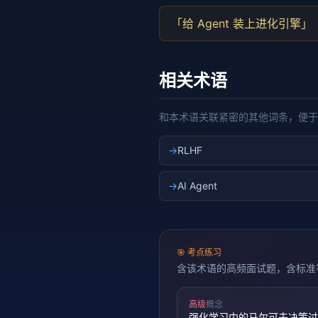
「给 Agent 装上进化引擎」
相关术语
和本术语关联紧密的其他词条，便于
→
RLHF
→
AI Agent
🎯
考点练习
含该术语的高频面试题，含标准
高级
概念
强化学习中的马尔可夫决策过