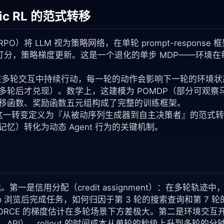
ntic RL 的范式转移
GRPO）将 LLM 视为策略网络，在单轮 prompt-response
励模型打分，策略梯度更新。这是一个退化的单步 MDP——环
Agent 在多轮交互中持续行动，每一轮的动作会影响下一轮的环
多轮后才兑现）。数学上，这建模为 POMDP（部分可观察
移函数、奖励函数五元组构成了完整的训练框架。
 的综述将这一转变定义为『从被动序列生成器到自主决策者』的范式转移
忆）转化为动态 Agent 行为的关键机制。
心挑战。第一是信用分配（credit assignment）：在多轮
轮 Web 浏览后完成任务，如何归因于第 3 轮的搜索查询和第 7 
EINFORCE 的梯度估计在多轮场景下方差极大。第二是环境交互
API），rollout 的时间成本从单轮的秒级上升到多轮的