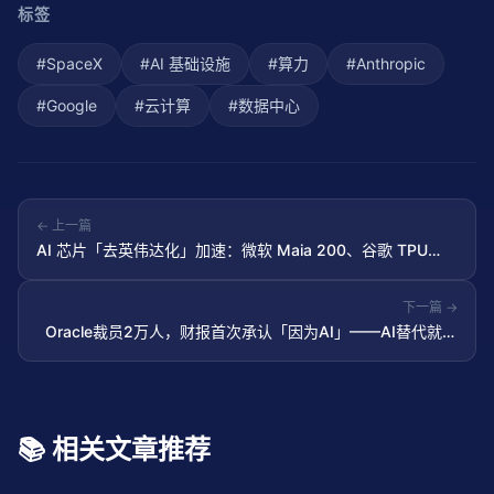
标签
#
SpaceX
#
AI 基础设施
#
算力
#
Anthropic
#
Google
#
云计算
#
数据中心
← 上一篇
AI 芯片「去英伟达化」加速：微软 Maia 200、谷歌 TPU
8i、亚马逊 Trainium 三巨头围攻
下一篇 →
Oracle裁员2万人，财报首次承认「因为AI」——AI替代就业
从预测变为现实
📚 相关文章推荐