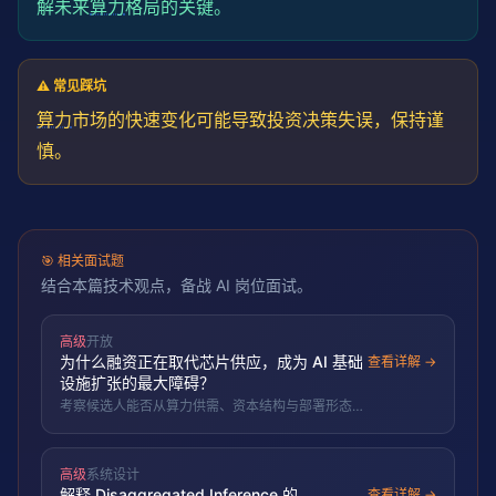
解未来
算力
格局的关键。
⚠️ 常见踩坑
算力
市场的快速变化可能导致投资决策失误，保持谨
慎。
🎯
相关面试题
结合本篇技术观点，备战 AI 岗位面试。
高级
开放
为什么融资正在取代芯片供应，成为 AI 基础
查看详解 →
设施扩张的最大障碍？
考察候选人能否从算力供需、资本结构与部署形态三
个层面解释 AI 基础设施瓶颈的迁移：从「买不到
GPU」到「融不到钱」，以及这对推理基础设施选型
（每瓦 token、模块化部署）的含义。
高级
系统设计
解释 Disaggregated Inference 的
查看详解 →