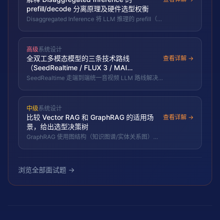
prefill/decode 分离原理及硬件选型权衡
Disaggregated Inference 将 LLM 推理的 prefill（计
算密集型）和 decode（内存密集型+延迟敏感型）
分配到不同硬件。Prefill 用高 FLOPS 硬件
（GPU/LPU），decode 用高带宽低延迟硬件
高级
系统设计
（HBM/LPU）。OLIX DX-1 $312M B 轮验证专用
全双工多模态模型的三条技术路线
decode 芯片商业可行性。
查看详解 →
（SeedRealtime / FLUX 3 / MAI
Realtime）有何架构差异，分别解决什么工
SeedRealtime 走端到端统一音视频 LLM 路线解决
程问题？
交互延迟；FLUX 3 走统一 transformer 骨干路线解
决多模态生成碎片化；MAI Realtime 走语音全双工
补位路线解决对话模型缺口。三者共同指向：多模态
中级
系统设计
AI 的下一个竞争维度是交互循环速度而非模态数量。
比较 Vector RAG 和 GraphRAG 的适用场
查看详解 →
景，给出选型决策树
GraphRAG 使用图结构（知识图谱/实体关系图）替
代纯向量检索。ICLR 2026 基准验证：多跳推理、实
体关系查询场景 GraphRAG 优于 Vector RAG，简单
语义相似度场景 Vector RAG 更优。选型判据：数据
是否有明确的实体关系结构、是否需要多跳推理。
浏览全部面试题 →