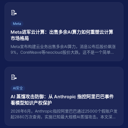
📝
Meta
Meta进军云计算：出售多余AI算力如何重塑云计算
市场格局
Meta宣布构建云业务出售多余AI算力，消息公布后股价飙涨
9%，CoreWeave等neocloud股价大跌。这不是一个简单的
业务扩展——它标志着AI算力从供不应求转向供需平衡甚至
过剩的拐点，将重塑整个云计算市场格局。本文深度分析
Meta的战略逻辑、对不同玩家的影响，以及开发者如何从中
受益。
📝
AI安全
AI 蒸馏攻击防御：从 Anthropic 指控阿里巴巴事件
看模型知识产权保护
2026年6月，Anthropic指控阿里巴巴通过25000个假账户发
起2880万次查询，实施已知最大规模AI蒸馏攻击。本文深度
解析蒸馏攻击的三种技术范式、工业级三层防御架构（检测