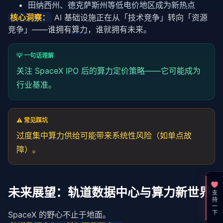
田纳西州、德克萨斯州等低电价地区成为新热点
核心洞察：
 AI 基础设施正在从「技术竞争」转向「资源
竞争」——谁拥有
算力
，谁就拥有未来。
💡 一句话理解
关注 SpaceX
IPO
后的
算力
定价
策略
——它可能成为
行业基准。
⚠️ 常见踩坑
过度集中
算力
供给可能带来系统性风险（如单点故
障）。
未来展望：轨道数据中心与算力新世界
支持一下
SpaceX 的野心不止于地面。