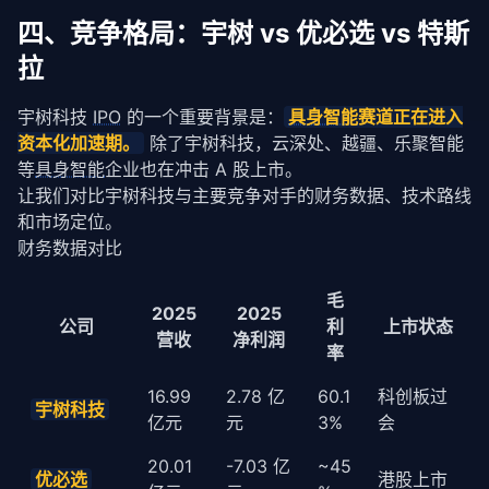
        proprio_features = 
self
.model.proprio_encode
四、竞争格局：宇树 vs 优必选 vs 特斯
拉
# 融合多模态特征
        perceived_state = 
torch
.cat([vision_feature
宇树科技 
IPO
 的一个重要背景是：
具身智能
赛道正在进入
return
 perceived_state

资本化加速期。
 除了宇树科技，云深处、越疆、乐聚智能
等
具身智能
企业也在冲击 A 股上市。
def
 plan(
self
, language_instruction, perceived_s
"""

让我们对比宇树科技与主要竞争对手的财务数据、技术路线
        规划阶段：根据语言指令和感知状态规划动作

和市场定位。
财务数据对比
        Args:

            language_instruction: str - 如 "整理会议室
毛
            perceived_state: torch.Tensor - 感知特征

2025
2025
        """
公司
利
上市状态
营收
净利润
# 语言编码
率
        lang_features = 
self
.language_encoder(langua
16.99
2.78 亿
60.1
科创板过
宇树科技
# 任务规划：生成动作序列
亿元
元
3%
会
        action_sequence = 
self
.action_decoder(

            lang_features=lang_features,

20.01
-7.03 亿
~45
            perceived_state=perceived_state,

优必选
港股上市