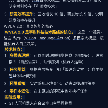
元，主要用于
具身智能
大模型、运动控制算法等。这说
明宇树科技在「利润换技术」。
研发效率提升
：营收增长 10 倍，研发增长 5 倍，说明
研发效率在提升。
WVLA 2.0：
具身智能
的核心
WVLA 2.0 是宇树科技技术路线的核心。
 这是一个视觉-
语言-动作（
Vision-Language-Action
）
多模态
大模型，赋
能机器人自主决策。
技术特点：
多模态
理解
：可以同时理解视觉信息（摄像头）、语言
指令（自然语言）、动作序列（机器人运动）
任务规划
：根据高层指令（如「整理会议室」）自主
规
划
具体动作序列
环境感知
：实时感知环境变化，动态调整动作
策略
零样本
泛化
：在未见过的环境中也能执行任务
实际应用：
G1 人形机器人在会议室自主整理物品