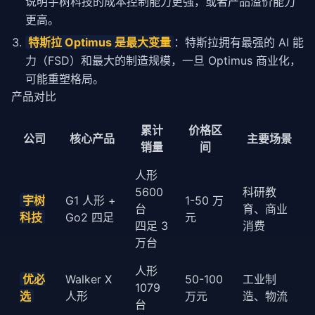
            robot.wait_for_completion()

说明宇树科技的成本控制能力更强，或者产品溢价能力
更高。
# 感知环境变化
特斯拉 Optimus 是最大变量
：特斯拉拥有最强的 AI 能
            new_state = 
self
.perceive(

                images=robot.get_camera_images(),

力（FSD）和最大的制造规模，一旦 Optimus 商业化，
                proprioception=robot.get_propriocept
可能重塑格局。
            )

产品对比
# 动态调整（如果环境变化）
if
self
.detect_environment_change(new_st
累计
价格区
公司
核心产品
主要场景
                action_sequence = 
self
.replan(new_st
销量
间
return
self
.execute(action_sequence,
人形
def
 autonomous_task(
self
, instruction, robot):

5600
科研教
"""

宇树
G1 人形 +
1-50 万
台
育、商业
        自主任务执行：从感知到执行的完整流程

科技
Go2 四足
元
四足 3
消费
        Example:

万台
            model = WVLAModel()

            robot = UnitreeG1()

人形
优必
Walker X
50-100
工业制
            model.autonomous_task("整理会议室", robot)
1079
选
人形
万元
造、物流
        """
台
# 1. 初始感知