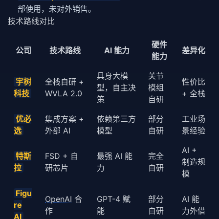
部使用，未对外销售。
# 输出：
技术路线对比
# ✅ 任务完成: 整理会议室
# - 识别到 5 个文件 → 放置在桌上
# - 识别到 2 个水杯 → 放置在茶几
硬件
公司
技术路线
AI 能力
差异化
# - 识别到 1 台笔记本电脑 → 放置在书架
能力
具身大模
关节
宇树
全栈自研 +
性价比
型，自主决
模组
科技
WVLA 2.0
+ 全栈
策
自研
优必
集成方案 +
依赖第三方
部分
工业场
选
外部 AI
模型
自研
景经验
AI +
特斯
FSD + 自
最强 AI 能
完全
制造规
拉
研芯片
力
自研
模
Figu
OpenAI
合
GPT-4 赋
部分
AI 能
re
作
能
自研
力外借
AI