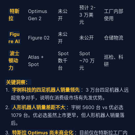
        perceived_state = 
self
.perceive(

预计 2-
            images=robot.get_camera_images(),

特斯
Optimus
未公
工厂内部
3 万美
            proprioception=robot.get_proprioception(
拉
Gen 2
开
使用
元
        )

Figu
未公
# 2. 任务规划
Figure 02
未公开
仓储物流
        action_sequence = 
self
.plan(instruction, per
re AI
开
# 3. 执行任务
波士
Spot
Spot
Atlas +
巡检、科
self
.execute(action_sequence, robot)

顿动
数千
~70 万
Spot
研
力
台
元
        print(
f"✅ 任务完成: {instruction}"
)

关键洞察：
# 使用示例
宇树科技的四足机器人销量领先
：3 万台四足机器人远
if
 __name__ == 
"__main__"
:

超竞争对手，说明在消费级市场有先发优势。
# 初始化模型和机器人
    model = WVLAModel()

人形机器人销量差距不大
：宇树 5600 台 vs 优必选 
    robot = UnitreeG1()  
# 宇树 G1 人形机器人
1079 台。优必选虽然上市更早，但人形机器人销量落
后。
# 执行自主任务
    model.autonomous_task(
"整理会议室"
, robot)

特斯拉 Optimus 尚未商业化
：目前仅在特斯拉工厂内