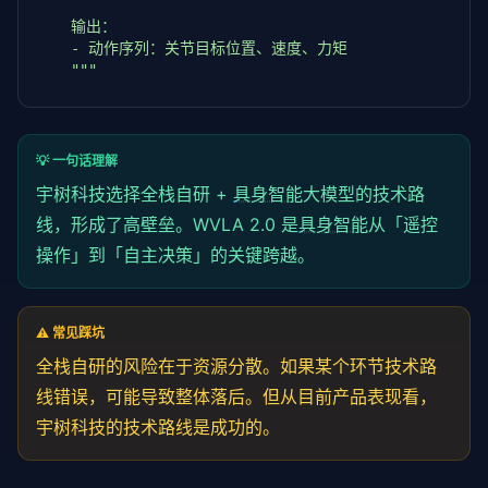
    输出：

    - 动作序列：关节目标位置、速度、力矩

    """
def
 __init__(
self
, model_path=
"zhipu/wvla-2.0"
):
self
.model = AutoModel.from_pretrained(model
self
.vision_encoder = 
self
.model.vision_enco
💡 一句话理解
self
.language_encoder = 
self
.model.language_
宇树科技选择全栈自研 +
具身智能
大模型的技术路
self
.action_decoder = 
self
.model.action_deco
线，形成了高壁垒。WVLA 2.0 是
具身智能
从「遥控
def
 perceive(
self
, images, proprioception):

操作」到「自主决策」的关键跨越。
"""

        感知阶段：编码视觉和本体信息

        Args:

⚠️ 常见踩坑
            images: List[np.ndarray] - 摄像头图像序列

全栈自研的风险在于资源分散。如果某个环节技术路
            proprioception: dict - 关节角度、力矩、IM
线错误，可能导致整体落后。但从目前产品表现看，
        """
# 视觉编码
宇树科技的技术路线是成功的。
        vision_features = 
self
.vision_encoder(images
# 本体感知编码