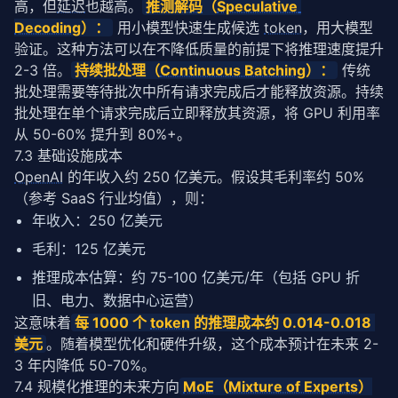
高，但
延迟
也越高。
推测解码
（
Speculative 
Decoding
）：
 用小模型快速生成候选 
token
，用大模型
验证。这种方法可以在不降低质量的前提下将推理速度提升 
2-3 倍。
持续批处理（
Continuous Batching
）：
 传统
批处理需要等待批次中所有请求完成后才能释放资源。持续
批处理在单个请求完成后立即释放其资源，将 GPU 利用率
从 50-60% 提升到 80%+。
7.3 基础设施成本
OpenAI
 的年收入约 250 亿美元。假设其毛利率约 50%
（参考 SaaS 行业均值），则：
年收入：250 亿美元
毛利：125 亿美元
推理成本估算：约 75-100 亿美元/年（包括 GPU 折
旧、电力、数据中心运营）
这意味着
每 1000 个 
token
 的推理成本约 0.014-0.018 
美元
。随着模型优化和硬件升级，这个成本预计在未来 2-
3 年内降低 50-70%。
7.4 规模化推理的未来方向
MoE
（
Mixture of Experts
）