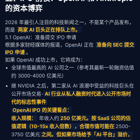
的资本博弈
2026 年最引人注目的科技新闻之一，不是某个产品发布，
而是 
两家 AI 巨头正在排队上市。
5.1
OpenAI
：准备提交
IPO
申请
根据多家财经媒体的报道，
OpenAI
 正在 
准备向 SEC 提交 
IPO
 申请
。
如果 
OpenAI
 成功上市，它将成为：
全球市值最高的 AI 公司之一（参考其最新一轮融资估值
约 3000-4000 亿美元）
继 NVIDIA 之后，第二家从 AI 浪潮中受益的科技巨头在
公开市场交易-
AI 行业从私人融资时代进入公开市场时
代的标志性事件
OpenAI
IPO
的关键看点：
收入规模：
年收入约
250 亿美元。按 SaaS 公司的估
值逻辑（10-15x 收入倍数），合理市值可能在
2500-
3750 亿美元
之间。但如果市场给予「AI 平台」溢价，