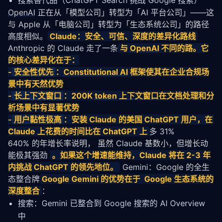
搜索替代品（ChatGPT Search 挑战 Google 搜索）
OpenAI
 正在从「模型公司」转型为「AI 平台公司」——这
与 Apple 从「电脑公司」转型为「生态系统公司」的路径
高度相似。
Claude：安全、可信、深度的差异化路线
Anthropic 的 Claude 走了一条
与 
OpenAI
 不同的路。它
的核心差异化在于：
-
安全性优先
：
Constitutional AI
 框架使其在企业合规场
景中有天然优势
-
长
上下文窗口
：200K 
token
上下文窗口
在文档处理和分
析场景中有显著优势
-
用户黏性极高
：安装 Claude 的美国 ChatGPT 用户，在 
Claude 上花费的时间比在 ChatGPT 上
多 31%
640% 的年增长率说明， 虽然 Claude 基数小，但增长动
能极其强劲 
。如果这个增速能维持，Claude 将在 2-3 年
内挑战 ChatGPT 的领先地位。
 Gemini：Google 的全生
态整合牌
Google Gemini 的优势在于  Google 生态系统的
深度整合
：
搜索：Gemini 已整合到 Google 搜索的 AI Overview
中