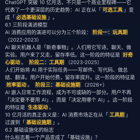
ChatGPT 突破 10 亿月活，不只是一个商业里程碑——它
代表了一个更深层的历史趋势：AI 正在从「
可选工具
」变
成「
必选基础设施
」。
6.1 三阶段演进模型
AI 消费应用的演进可以分为三个阶段：
阶段一：玩具期
（2022-2023）
AI 聊天机器人是「新奇事物」。人们用它写诗、聊天、做
实验。用户来了又走，留存率低。这一阶段的特征是 
好奇
心驱动
。 
阶段二：工具期
（2023-2025）
人们开始将 AI 用于实际任务——写邮件、写代码、做总
结、翻译。用户开始付费，留存率提升。这一阶段的特征是 
效率驱动
。 
阶段三：基础设施期
（2026+）
AI 
嵌入
日常工作流程，成为不可或缺的一部分。用户不再
「决定要不要用 AI」，而是「决定用哪个 AI」。这一阶段
的特征是 
生态驱动
。 
10 亿月活的真正含义是：AI 消费市场正在从「
工具期
」
过渡到「
基础设施期
」。
6.2 基础设施化的标志
什么标志着一个产品变成了「基础设施」？