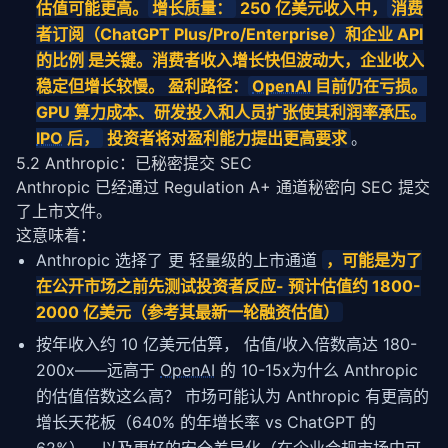
估值可能更高。
增长质量：
250 亿美元收入中，
消费
者订阅（ChatGPT Plus/Pro/Enterprise）和企业 API
的比例
是关键。消费者收入增长快但波动大，企业收入
稳定但增长较慢。 盈利路径：
OpenAI
目前仍在亏损。
GPU
算力
成本、研发投入和人员扩张使其利润率承压。
IPO
后，
投资者将对盈利能力提出更高要求
。
5.2 Anthropic：已秘密提交 SEC
Anthropic 已经通过 Regulation A+ 通道秘密向 SEC 提交
了上市文件。
这意味着：
Anthropic 选择了 更 轻量级的上市通道
，可能是为了
在公开市场之前先测试投资者反应- 预计估值约 1800-
2000 亿美元（参考其最新一轮融资估值）
按年收入约 10 亿美元估算， 估值/收入倍数高达 180-
200x——远高于
OpenAI
的 10-15x为什么 Anthropic
的估值倍数这么高？ 市场可能认为 Anthropic 有更高的
增长天花板（640% 的年增长率 vs ChatGPT 的