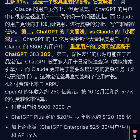
上多 31%。 这是一个极其重要的信号。它意味着：
 第
一，Claude 的用户虽然少，但更深度。 ChatGPT 的用户
中有很多是轻度用户——偶尔问一个问题就走。而 Claude 
的用户更倾向于长时间使用，进行复杂的分析、写作和编程
任务。
第二，ChatGPT 的「大而浅」vs Claude 的「小而
深」。
 ChatGPT 的 10 亿月活中包含大量轻度用户，而 
Claude 的 5600 万用户中，
重度用户的比例可能远高于 
ChatGPT
 383
385
。第三，黏性差异的根源可能在于产
品定位。ChatGPT 被更多人用于日常快速查询（类似搜索
引擎），而 Claude 更常用于需要
深度思考
的复杂任务（类
似研究助手）。这种定位差异直接影响了使用时长。
4.2 付费转化率与 ARPU
OpenAI
 的年收入约 250 亿美元。按 10 亿月活和约 5-7% 
的付费转化率估算：
付费用户约 5000-7000 万
ChatGPT Plus 定价 $20/月 → 年收入约 $120-168 亿
加上企业版（ChatGPT Enterprise $25-30/用户/月）
和 API 收入