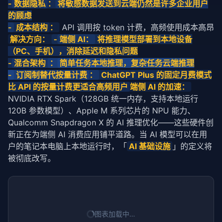
-
数据隐私
：
将敏感数据发送到云端仍然是许多企业用户
的顾虑
-
 成本结构
：
 API 调用按 
token
 计费，高频使用成本高昂
解决方向： 
-
端侧 AI：
 将
推理模型
部署到本地设备
（PC、手机），消除
延迟
和隐私问题
-
混合架构 
：
简单任务
本地推理
，复杂任务云端推理
-
 订阅制替代按量计费
：
 ChatGPT Plus 的固定月费模式
比 API 的按量计费更适合高频用户
端侧 AI 的加速：
NVIDIA RTX Spark（128GB 统一内存，支持本地运行 
120B 参数模型）、Apple M 系列芯片的 NPU 能力、
Qualcomm Snapdragon X 的 AI 推理优化——这些硬件创
新正在为端侧 AI 消费应用铺平道路。当 AI 模型可以在用
户的笔记本电脑上本地运行时，「
AI 基础设施
」的定义将
被彻底改写。
图表加载中…