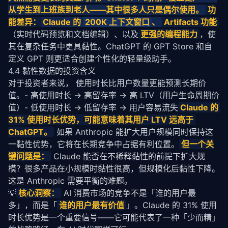
从学生到上班族到老人——其中很多人只是偶尔使用。
 功
能差异：
Claude 的 
200K 
上下文窗口
、
 Artifacts 功能
（实时代码预览和文档编辑）、以及
更强的编程能力
，使
其在复杂任务中更具黏性。ChatGPT 的 GPT Store 和自
定义 GPT 则更适合创建个性化的轻量级助手。
4.4 黏性数据的投资含义
对于投资者来说， 使用时长比用户数量更能预测长期价
值。- 高使用时长 → 高留存率 → 高 LTV（用户生命周期价
值）- 低使用时长 → 低留存率 → 用户容易流失
Claude 的 
31% 使用时长优势，可能意味着其用户 LTV 远高于 
ChatGPT。
 如果 Anthropic 能扩大用户规模同时保持这
一黏性优势，它将在长期竞争中占据有利位置。
但一个关
键问题是：
 Claude 能否在不稀释黏性的前提下扩大规
模？很多产品在小规模时黏性很高，但规模化后黏性下降。
这是 Anthropic 需要平衡的难题。
💡
核心洞察：
 AI 消费市场的竞争不是「谁的用户最
多」，而是「
谁的用户最有价值
」。Claude 的 31% 使用
时长优势是一个重要信号——它可能代表了一种「少而精」