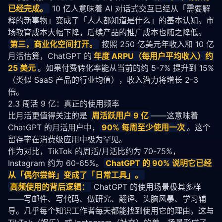
已经完成。
 10 亿人意味着 AI 对话式交互已经从「需要解
释的新事物」变成了「人人都知道是什么」的基本认知。市
场教育成本大幅下降，后续产品的推广成本也随之降低。
第三，商业化空间打开。
 按照 250 亿美元年收入和 10 亿
月活估算，ChatGPT 的
年度 ARPU（每用户平均收入）约 
25 美元
。如果付费转化率能从当前的约 5-7% 提升到 15%
（类似 SaaS 产品的行业均值），收入潜力将增长 2-3 
倍。
2.3 周活 9 亿：真正的使用频率
比月活更值得关注的是 
周活跃用户 9 亿
——这意味着 
ChatGPT 的月活用户中，
90% 每周至少使用一次
。这个
留存率在消费级应用中极为罕见。
作为对比，TikTok 的周活/月活比约为 70-75%，
Instagram 约为 60-65%。
ChatGPT 的 90% 说明它已经
从「偶尔尝鲜」变成了「日常工具」。
高频使用的背后逻辑：
 ChatGPT 的使用场景极其多样
——写邮件、写代码、做研究、翻译、头脑风暴、学习辅
导。几乎每个知识工作者每天都能找到使用它的理由。这与 