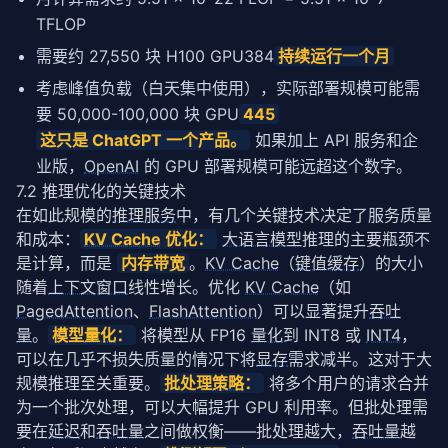
TFLOP
需要约 27,550 块 H100 GPU384
持续运行一个月
考虑峰值负载（白天集中使用），实际部署规模可能需
要 50,000-100,000 块 GPU
445
这只是 ChatGPT 一个产品。
如果加上 API 服务和企
业版，
OpenAI
的 GPU 部署规模可能远超这个数字。
7.2 推理优化的关键技术
在如此规模的
推理服务
中，有几个关键技术决定了服务质量
和成本：
KV Cache
 优化：
大语言模型
推理的主要瓶颈不
是计算，而是 
内存带宽
。
KV Cache
（
键值缓存
）的大小
随着
上下文窗口
线性增长。优化 
KV Cache
（如 
PagedAttention
、
FlashAttention
）可以显著提升
吞吐
量
。
模型
量化
：
 将模型从 FP16 
量化
到 INT8 或 
INT4
，
可以在几乎不损失质量的情况下将
显存
需求减半。这对于大
规模推理至关重要。
批处理
策略
：
 将多个用户的请求合并
为一个批次处理，可以大幅提升 GPU 利用率。但批处理需
要在
延迟
和
吞吐量
之间做权衡——批处理越大，
吞吐量
越