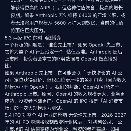
62%），以及更好的安全差异化（在企业合规市场中可
能获得更高的 ARPU）。但这种估值隐含了极高的增长
预期。如果 Anthropic 无法维持 640% 的年增长率，或
者无法将用户规模从 5600 万扩大到数亿，当前的估值
将面临巨大压力。
5.3 两家
IPO
的时间线博弈
一个有趣的问题是： 谁会先上市？ 如果 
OpenAI
 先上市，
它将为整个 AI 行业设定一个  估值基准。Anthropic 随后
上市时，投资者会拿它的财务数据与 
OpenAI
 做直接对
比。
如果 Anthropic 先上市，它可能会以「 更快增长的 AI 公
司」定位获得溢价，但也面临更严格的盈利审查（因为收入
规模远小于 
OpenAI
）。我们的判断：
OpenAI
 可能先于 
Anthropic 上市。原因：
OpenAI
 的收入规模更大、业务更
成熟、投资者基础更广。
OpenAI
 的 
IPO
 将是「AI 消费市
场」的一次大规模压力测试。
5.4
IPO
对整个 AI 行业的影响 无论谁先上市，2026-2027
年的 AI
IPO
浪潮将深刻改变行业格局： 对初创公司： 公
开市场的 AI 估值将成为创业公司融资的参考锚点。如果