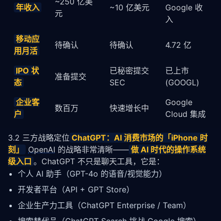
~250 亿美
年收入
~10 亿美元
Google 收
元
入
移动应
待确认
待确认
4.72 亿
用月活
IPO
状
已秘密提交
已上市
准备提交
态
SEC
(GOOGL)
企业客
Google
数百万
快速增长中
户
Cloud 集成
3.2 三方战略定位
ChatGPT：AI 消费市场的「iPhone 时
刻」
OpenAI
的战略非常清晰——
做 AI 时代的操作系统
级入口
。ChatGPT 不只是聊天工具，它是：
个人 AI 助手（GPT-4o 的语音/视觉能力）
开发者平台（API + GPT Store）
企业生产力工具（ChatGPT Enterprise / Team）