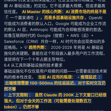
赖 AI 基础设施」的定位。它不追求最大规模，但追求最高
信任度。
AI Master 的核心判断：AI 消费市场的终局不是
「
一个赢家通吃
」，而是多层基础设施共存
。
OpenAI
可能成为消费者的默认入口，Google 可能成为企业工作流
的默认 AI 层，Anthropic 可能成为合规敏感场景的首选。
就像互联网时代的 Google（搜索）+ AWS（云）+
Salesforce（CRM）共存一样，AI 时代也会出现类似的多
层格局。> 💡
趋势判断：
2026-2028 年将是 AI 基础设
施化的关键期。谁能在这个阶段
嵌入
最多用户的工作流程，
谁就将在下一个十年占据主导地位。
6.4 从工具到基础设施的技术要求
基础设施化不仅仅是用户规模的问题——它需要底层技术架
构的根本性改变。 
当前 AI 应用的瓶颈： 
-
推理
延迟
：
云端推理需要 100-500ms 的往返
延迟
，对于实时交互仍
然不够
-
 上下文限制
：
 虽然 Claude 的 200K 
上下文窗口
已经很
强大，但对于全天的工作流（可能需要处理数百万 
token
），仍然不够