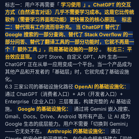
标志一：用户不再需要「
学习使用 
」。ChatGPT 的交互
方式（自然语言对话）几乎不需要学习成本。这是它比传统
软件（需要学习界面和功能）更快普及的核心原因。 
标志
二：替代现有工作流而非补充。 当 ChatGPT 替代了 
Google 搜索的一部分查询、替代了 Stack Overflow 的一
部分问答、替代了翻译工具的一部分功能时，它就不再是一
个「
 额外工具
」，而是基础设施的一部分
。 
标志三：平
台效应显现。
 GPT Store、自定义 GPT、API 生态——
ChatGPT 正在从单一应用变成一个平台。当一个产品成为
其他产品和开发者的「基础层」时，它就完成了基础设施
化。
6.3 三家公司的基础设施化路径
OpenAI
的基础设施化：
通过 ChatGPT（消费者入口）+ API（开发者入口）+
Enterprise（企业入口）三层覆盖，构建完整的 AI 基础设
施。
Google 的基础设施化：
通过将 Gemini
嵌入
搜索、
Gmail、Docs、Drive、Android 等所有产品，让 AI 成为
Google 生态的底层能力。用户不需要「切换到 Gemini」
——它无处不在。
Anthropic 的基础设施化：
通过
Claude 的安全性和深度能力，在企业合规市场建立「可信